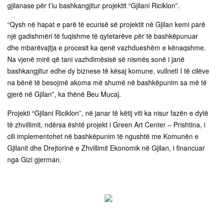
gjilanase për t’iu bashkangjitur projektit “Gjilani Riciklon”.
“Qysh në hapat e parë të ecurisë së projektit në Gjilan kemi parë
një gadishmëri të fuqishme të qytetarëve për të bashkëpunuar
dhe mbarëvajtja e procesit ka qenë vazhdueshëm e kënaqshme.
Na vjenë mirë që tani vazhdimësisë së nismës sonë i janë
bashkangjitur edhe dy biznese të kësaj komune, vullneti I të cilëve
na bënë të besojmë akoma më shumë në bashkëpunim sa më të
gjerë në Gjilan”, ka thënë Beu Mucaj.
Projekti “Gjilani Riciklon”, në janar të këtij viti ka nisur fazën e dytë
të zhvillimit, ndërsa është projekt i Green Art Center – Prishtina, i
cili implementohet në bashkëpunim të ngushtë me Komunën e
Gjilanit dhe Drejtorinë e Zhvillimit Ekonomik në Gjilan, i financuar
nga Gizi gjerman.