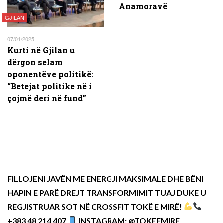
Anamoravë
GJILAN
07/01/2025
Kurti në Gjilan u
dërgon selam
oponentëve politikë:
“Betejat politike në i
çojmë deri në fund”
FILLOJENI JAVËN ME ENERGJI MAKSIMALE DHE BËNI
HAPIN E PARË DREJT TRANSFORMIMIT TUAJ DUKE U
REGJISTRUAR SOT NË CROSSFIT TOKË E MIRË!
+383 48 214 407
INSTAGRAM: @TOKEEMIRE