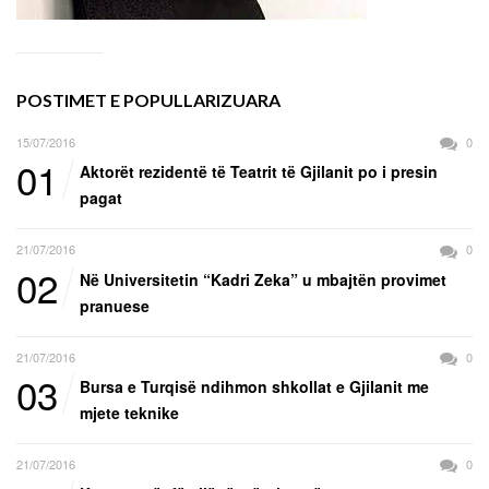
POSTIMET E POPULLARIZUARA
15/07/2016
0
01
Aktorët rezidentë të Teatrit të Gjilanit po i presin
pagat
21/07/2016
0
02
Në Universitetin “Kadri Zeka” u mbajtën provimet
pranuese
21/07/2016
0
03
Bursa e Turqisë ndihmon shkollat e Gjilanit me
mjete teknike
21/07/2016
0