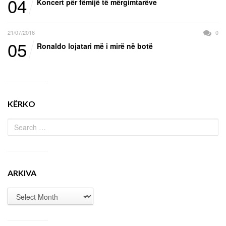
04
Koncert për fëmijë të mërgimtarëve
21/07/2016
0
05
Ronaldo lojatari më i mirë në botë
KËRKO
ARKIVA