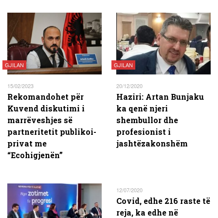
GJILAN
GJILAN
15/02/2023
20/12/2020
Rekomandohet për
Haziri: Artan Bunjaku
Kuvend diskutimi i
ka qenë njeri
marrëveshjes së
shembullor dhe
partneritetit publikoi-
profesionist i
privat me
jashtëzakonshëm
“Ecohigjenën”
12/07/2020
Covid, edhe 216 raste të
reja, ka edhe në