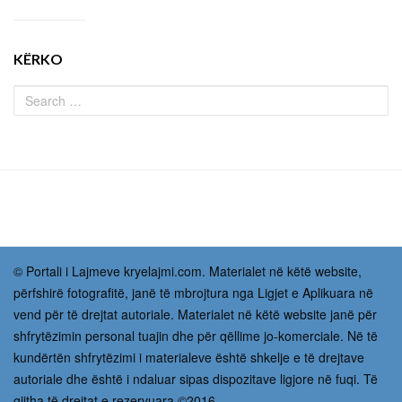
KËRKO
© Portali i Lajmeve kryelajmi.com. Materialet në këtë website,
përfshirë fotografitë, janë të mbrojtura nga Ligjet e Aplikuara në
vend për të drejtat autoriale. Materialet në këtë website janë për
shfrytëzimin personal tuajin dhe për qëllime jo-komerciale. Në të
kundërtën shfrytëzimi i materialeve është shkelje e të drejtave
autoriale dhe është i ndaluar sipas dispozitave ligjore në fuqi. Të
gjitha të drejtat e rezervuara ©2016