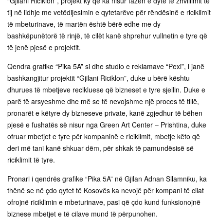
“Gjilani Riciklon”, projekt ky që ka nisur fazën e dytë të zhvillimit të
tij në lidhje me vetëdijesimin e qytetarëve për rëndësinë e riciklimit
të mbeturinave, të martën është bërë edhe me dy
bashkëpunëtorë të rinjë, të cilët kanë shprehur vullnetin e tyre që
të jenë pjesë e projektit.
Qendra grafike “Pika 5A” si dhe studio e reklamave “Pexi”, i janë
bashkangjitur projektit “Gjilani Riciklon”, duke u bërë kështu
dhurues të mbetjeve recikluese që bizneset e tyre sjellin. Duke e
parë të arsyeshme dhe më se të nevojshme një proces të tillë,
pronarët e këtyre dy bizneseve private, kanë zgjedhur të bëhen
pjesë e fushatës së nisur nga Green Art Center – Prishtina, duke
ofruar mbetjet e tyre për kompaninë e riciklimit, mbetje këto që
deri më tani kanë shkuar dëm, për shkak të pamundësisë së
riciklimit të tyre.
Pronari i qendrës grafike “Pika 5A” në Gjilan Adnan Sllamniku, ka
thënë se në çdo qytet të Kosovës ka nevojë për kompani të cilat
ofrojnë riciklimin e mbeturinave, pasi që çdo kund funksionojnë
biznese mbetjet e të cilave mund të përpunohen.