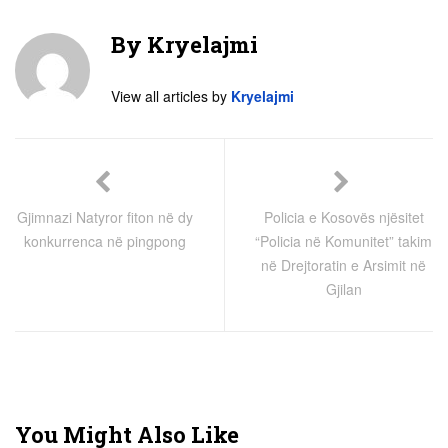
By
Kryelajmi
View all articles by
Kryelajmi
Gjimnazi Natyror fiton në dy
Policia e Kosovës njësitet
konkurrenca në pingpong
“Policia në Komunitet” takim
në Drejtoratin e Arsimit në
Gjilan
You Might Also Like