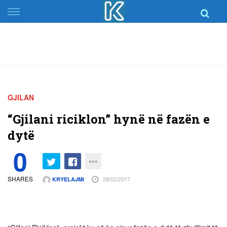
Skip
to
content
GJILAN
“Gjilani riciklon” hynë në fazën e
dytë
0
SHARES
28/02/2017
KRYELAJMI