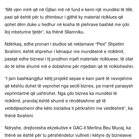
“Më vjen mirë që në Gjilan më në fund e kemi një mundësi të tillë,
pasi që është për tu dhimbsur i gjithë ky material riciklues që
qohet dëm duke u hedhur në kosha të plehrave bashkë me çdo
lloj mbeturine tjetër”, ka thënë Sllamniku.
Ndërkaq, edhe pronari i studios së reklamave “Pexi” Shpetim
Ibrahimi, është shprehur i kënaqur me mundësinë e riciklimit,
pasiqë edhe biznesi i tij prodhon mjaft materiale ricikluese, të cilat
do të ishte shumë më e dobishme për mjedisin që të ricikloheshin.
“I jam bashkangjitur këtij projekti sepse e kam parë të nevojshme
që kështu duhet të veprohet nga secili biznes, pa marrë parasysh
veprimtarinë që ushtrohet. Nga çdo biznes ka mundësi të
riciklimit, prandaj është shumë e rëndësishme që të
vetëdijesohemi dhe këto iniciativa ti përkrahim me vetdëshirë”, ka
thënë Ibrahimi.
Ndryshe, drejtoresha ekzekutive e GAC-it Merlina Beu Mucaj, ka
thënë se është për tu përshëndetur vullneti i këtyre dy bizneseve