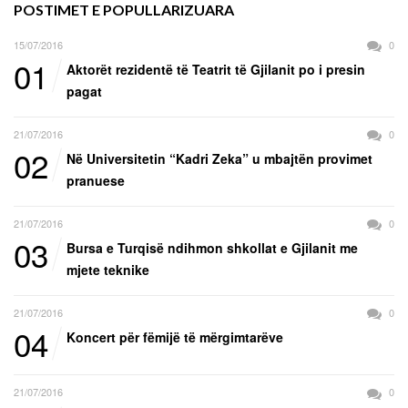
POSTIMET E POPULLARIZUARA
15/07/2016
0
01
Aktorët rezidentë të Teatrit të Gjilanit po i presin
pagat
21/07/2016
0
02
Në Universitetin “Kadri Zeka” u mbajtën provimet
pranuese
21/07/2016
0
03
Bursa e Turqisë ndihmon shkollat e Gjilanit me
mjete teknike
21/07/2016
0
04
Koncert për fëmijë të mërgimtarëve
21/07/2016
0