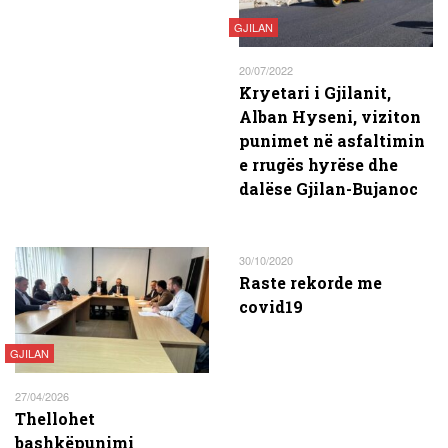
GJILAN
20/07/2022
Kryetari i Gjilanit,
Alban Hyseni, viziton
punimet në asfaltimin
e rrugës hyrëse dhe
dalëse Gjilan-Bujanoc
30/10/2020
Raste rekorde me
covid19
GJILAN
27/04/2026
Thellohet
bashkëpunimi