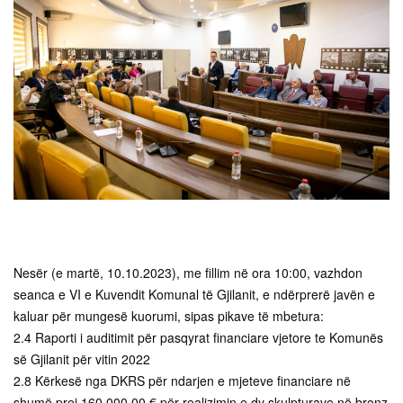
Nesër (e martë, 10.10.2023), me fillim në ora 10:00, vazhdon
seanca e VI e Kuvendit Komunal të Gjilanit, e ndërprerë javën e
kaluar për mungesë kuorumi, sipas pikave të mbetura:
2.4 Raporti i auditimit për pasqyrat financiare vjetore te Komunës
së Gjilanit për vitin 2022
2.8 Kërkesë nga DKRS për ndarjen e mjeteve financiare në
shumë prej 160,000.00 € për realizimin e dy skulpturave në bronz