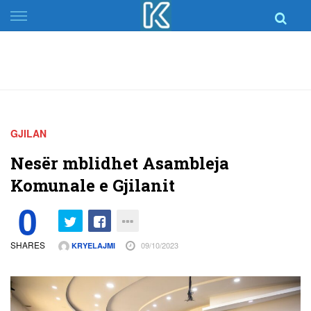
Skip
to
content
GJILAN
Nesër mblidhet Asambleja
Komunale e Gjilanit
0
SHARES
09/10/2023
KRYELAJMI