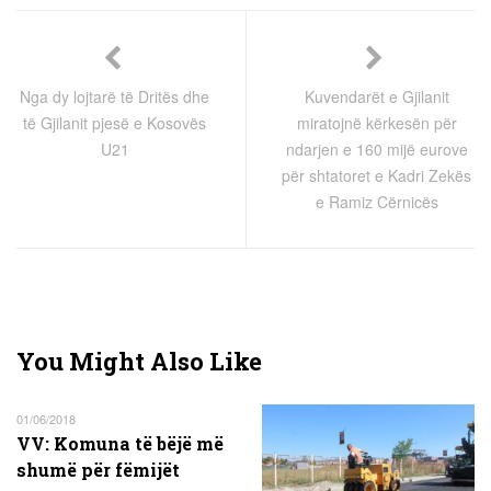
Nga dy lojtarë të Dritës dhe
Kuvendarët e Gjilanit
të Gjilanit pjesë e Kosovës
miratojnë kërkesën për
U21
ndarjen e 160 mijë eurove
për shtatoret e Kadri Zekës
e Ramiz Cërnicës
You Might Also Like
01/06/2018
VV: Komuna të bëjë më
shumë për fëmijët