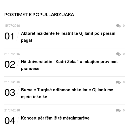
POSTIMET E POPULLARIZUARA
15/07/2016
0
01
Aktorët rezidentë të Teatrit të Gjilanit po i presin
pagat
21/07/2016
0
02
Në Universitetin “Kadri Zeka” u mbajtën provimet
pranuese
21/07/2016
0
03
Bursa e Turqisë ndihmon shkollat e Gjilanit me
mjete teknike
21/07/2016
0
04
Koncert për fëmijë të mërgimtarëve