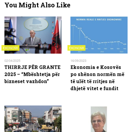
You Might Also Like
EKONOMI
EKONOMI
02/04/2025
16/09/2023
THIRRJE PËR GRANTE
Ekonomia e Kosovës
2025 – “Mbështetja për
po shënon normën më
bizneset vazhdon”
të ulët të rritjes në
dhjetë vitet e fundit