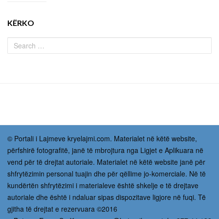
KËRKO
© Portali i Lajmeve kryelajmi.com. Materialet në këtë website,
përfshirë fotografitë, janë të mbrojtura nga Ligjet e Aplikuara në
vend për të drejtat autoriale. Materialet në këtë website janë për
shfrytëzimin personal tuajin dhe për qëllime jo-komerciale. Në të
kundërtën shfrytëzimi i materialeve është shkelje e të drejtave
autoriale dhe është i ndaluar sipas dispozitave ligjore në fuqi. Të
gjitha të drejtat e rezervuara ©2016