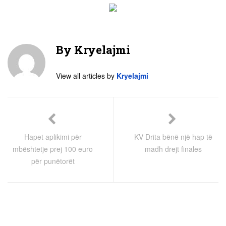
By
Kryelajmi
View all articles by
Kryelajmi
Hapet aplikimi për
KV Drita bënë një hap të
mbështetje prej 100 euro
madh drejt finales
për punëtorët