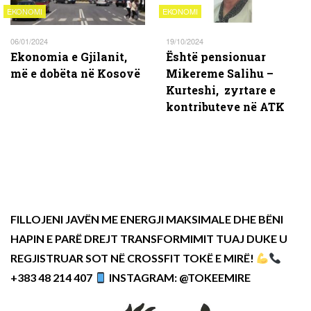
EKONOMI
EKONOMI
06/01/2024
19/10/2024
Ekonomia e Gjilanit,
Është pensionuar
më e dobëta në Kosovë
Mikereme Salihu –
Kurteshi, zyrtare e
kontributeve në ATK
FILLOJENI JAVËN ME ENERGJI MAKSIMALE DHE BËNI
HAPIN E PARË DREJT TRANSFORMIMIT TUAJ DUKE U
REGJISTRUAR SOT NË CROSSFIT TOKË E MIRË!
+383 48 214 407
INSTAGRAM: @TOKEEMIRE