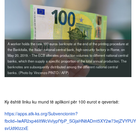
A worker holds the new 100 euros banknote at the end of the printing procedure at
the Bankitalia, the Italian national central bank, high-security factory in Rome, on
May 20, 2019. - The ECB allocates production volumes to different national central
banks, which then supply a specific proportion of the total annual production. The
banknotes are subsequently distributed among the different national central
banks. (Photo by Vincenzo PINTO / AFP)
Ky është linku ku mund të aplikoni për 100 eurot e qeverisë:
https://apps.atk-ks.org/Subvencionim?
fbclid=IwAR2xp46ItWcVvIypfYpP_SGjaHN8ADmt5XY2w73ejZVYPUY
svUd90zzxE