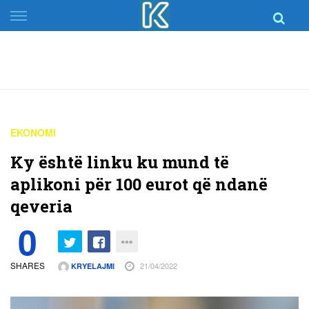
Skip
to
content
EKONOMI
Ky është linku ku mund të
aplikoni për 100 eurot që ndanë
qeveria
0
SHARES
21/04/2022
KRYELAJMI