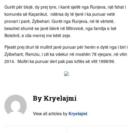
Gurët për blojë, dy prej tyre, i kanë sjellë nga Runjeva, një fshat i
komunës së Kaçanikut, ndërsa dy të tjerë i ka punuar vetë
pronari i parë, Zylbehari. Gurët nga Runjeva, në të vërtetë,
besohet shumë se janë blerë në Mitrovicë, nga familja e Isë
Boletinit, e cila merrej me këtë zeje.
Pjesët prej druri të mullirit janë punuar për herën e dytë nga i biri i
Zylbeharit, Remziu, i cili ka vdekur në moshën 78 vjeçare, në vitin
2014. Mulliri ka punuar deri pak pas luftës së vitit 1998/99.
By
Kryelajmi
View all articles by
Kryelajmi