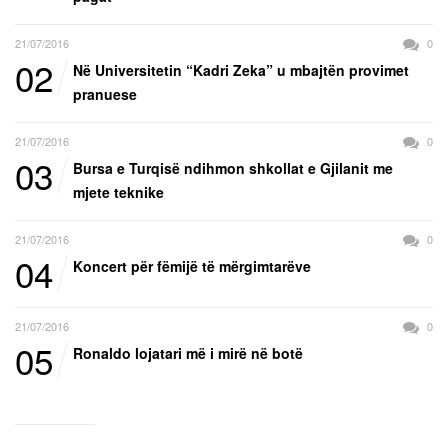
21/07/2016
0
02
Në Universitetin “Kadri Zeka” u mbajtën provimet
pranuese
21/07/2016
0
03
Bursa e Turqisë ndihmon shkollat e Gjilanit me
mjete teknike
21/07/2016
0
04
Koncert për fëmijë të mërgimtarëve
21/07/2016
0
05
Ronaldo lojatari më i mirë në botë