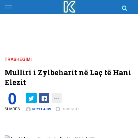
Skip
to
content
TRASHËGIMI
Mulliri i Zylbeharit në Laç të Hani
Elezit
0
SHARES
13/01/2017
KRYELAJMI