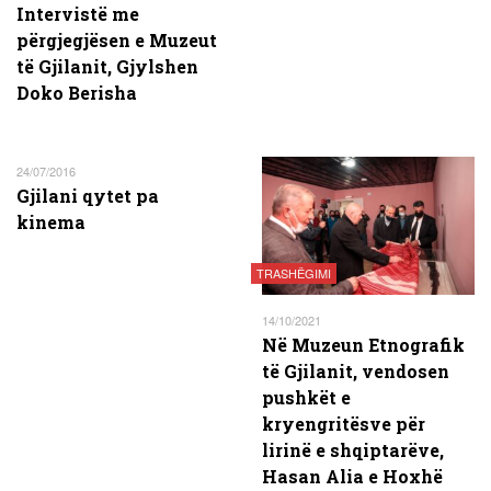
Intervistë me
përgjegjësen e Muzeut
të Gjilanit, Gjylshen
Doko Berisha
24/07/2016
Gjilani qytet pa
kinema
TRASHËGIMI
14/10/2021
Në Muzeun Etnografik
të Gjilanit, vendosen
pushkët e
kryengritësve për
lirinë e shqiptarëve,
Hasan Alia e Hoxhë