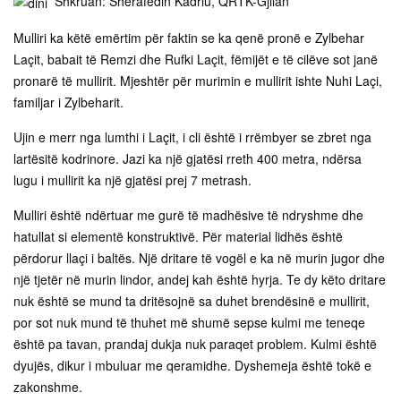
Shkruan: Sherafedin Kadriu, QRTK-Gjilan
Mulliri ka këtë emërtim për faktin se ka qenë pronë e Zylbehar
Laçit, babait të Remzi dhe Rufki Laçit, fëmijët e të cilëve sot janë
pronarë të mullirit. Mjeshtër për murimin e mullirit ishte Nuhi Laçi,
familjar i Zylbeharit.
Ujin e merr nga lumthi i Laçit, i cli është i rrëmbyer se zbret nga
lartësitë kodrinore. Jazi ka një gjatësi rreth 400 metra, ndërsa
lugu i mullirit ka një gjatësi prej 7 metrash.
Mulliri është ndërtuar me gurë të madhësive të ndryshme dhe
hatullat si elementë konstruktivë. Për material lidhës është
përdorur llaçi i baltës. Një dritare të vogël e ka në murin jugor dhe
një tjetër në murin lindor, andej kah është hyrja. Te dy këto dritare
nuk është se mund ta dritësojnë sa duhet brendësinë e mullirit,
por sot nuk mund të thuhet më shumë sepse kulmi me teneqe
është pa tavan, prandaj dukja nuk paraqet problem. Kulmi është
dyujës, dikur i mbuluar me qeramidhe. Dyshemeja është tokë e
zakonshme.