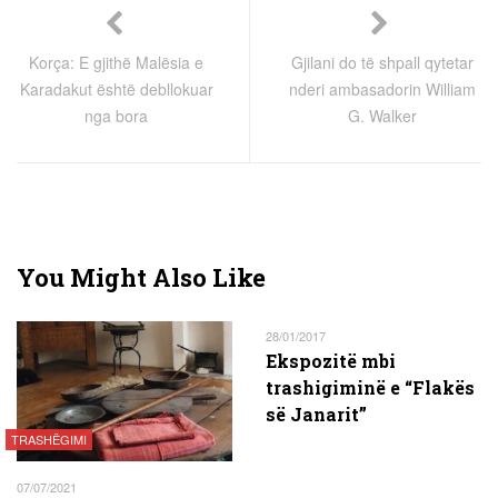
Korça: E gjithë Malësia e
Gjilani do të shpall qytetar
Karadakut është debllokuar
nderi ambasadorin William
nga bora
G. Walker
You Might Also Like
28/01/2017
Ekspozitë mbi
trashigiminë e “Flakës
së Janarit”
TRASHËGIMI
07/07/2021