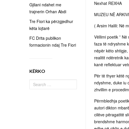
Nexhat REXHA
Gjilani ndahet me
trajnerin Orhan Abdi
MUZEU NË ARKIV
Tre Fiori ka përzgjedhur
( Arsim Halili: Në
këta lojtarë
Vëllimi poetik ” N
FC Drita publikon
faza të ndryshme k
formacionin ndaj Tre Fiori
nëpër këto shtigje,
realitit ndëretnik
kanë reflektuar ve
KËRKO
Për të thyer këtë ng
ndyshme, duke iu d
zhvillim e procedim 
Përmbledhja poetik
autori dikton mbar
cilëve përagatitë s
brendshme harmoniz
edhe në ciklin e dy