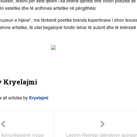
exuesin. Arsimi për këtë qëllim i ka dhënë qartësi dhe vizion poezisë së t
ën estetike dhe të ardhmes artistike në përgjithësi.
muzeun e hijeve”, me tërësinë poetike brenda kopertinave i ofron lexues
hme artistike, të cilat begatojnë fondin letrar të autorit dhe të letërsisë
y
Kryelajmi
 all articles by
Kryelajmi
ë komunikacionin rrugor
Leotrim Rexhepi falenderon sponzor