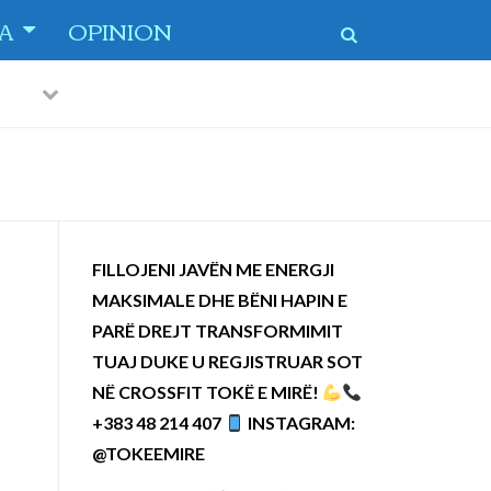
TA
OPINION
Previous
Next
 dytë
-
FILLOJENI JAVËN ME ENERGJI
MAKSIMALE DHE BËNI HAPIN E
PARË DREJT TRANSFORMIMIT
TUAJ DUKE U REGJISTRUAR SOT
NË CROSSFIT TOKË E MIRË!
+383 48 214 407
INSTAGRAM:
@TOKEEMIRE