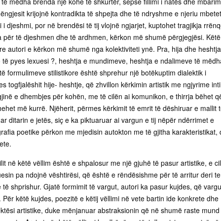
ë mëdha brenda një kohe të shkurtër, sepse fillimi i natës dhe mbarimi
ngjesit krijojnë kontradikta të shpejta dhe të ndryshme e njeriu mbete
i djeshmi, por në brendësi të tij vlojnë ngjarjet, kuptohet tragjikja rrën
a për të djeshmen dhe të ardhmen, kërkon më shumë përgjegjësi. Këtë
re autori e kërkon më shumë nga kolektiviteti ynë. Pra, hija dhe heshtja
do të pyes lexuesi ?, heshtja e mundimeve, heshtja e ndalimeve të mëdh
ë formulimeve stilistikore është shprehur një botëkuptim dialektik i
 togfjalëshit hije- heshtje, që zhvillon kërkimin artistik me ngjyrime int
lgjinë e dhembjes për kohën, me të cilën ai komunikon, e thirrja bëhet q
ehet më kurrë. Njëherit, përmes kërkimit të emrit të dëshiruar e mallit 
ar ditarin e jetës, siç e ka piktuaruar ai vargun e tij nëpër ndërrimet e
rafia poetike përkon me mjedisin autokton me të gjitha karakteristikat,
ete.
lit në këtë vëllim është e shpalosur me një gjuhë të pasur artistike, e ci
sin pa ndojnë vështirësi, që është e rëndësishme për të arritur deri te
e të shprishur. Gjatë formimit të vargut, autori ka pasur kujdes, që vargu
. Për këtë kujdes, poezitë e këtij vëllimi në vete bartin ide konkrete dhe
ektësi artistike, duke mënjanuar abstraksionin që në shumë raste mund