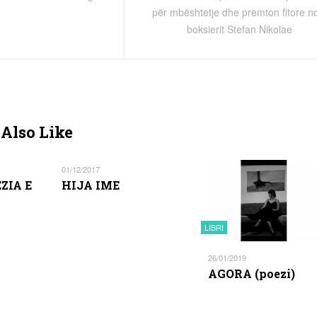
për mbështetje dhe premton fitore n
boksierit Stefan Nikolae
Also Like
01/12/2017
ZIA E
HIJA IME
LIBRI
26/01/2019
AGORA (poezi)