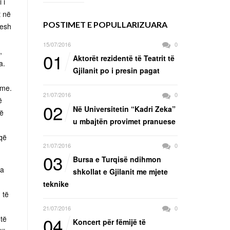
 i
t në
POSTIMET E POPULLARIZUARA
qesh
15/07/2016
0
,
01
Aktorët rezidentë të Teatrit të
a.
Gjilanit po i presin pagat
ime.
21/07/2016
0
ë
02
Në Universitetin “Kadri Zeka”
të
u mbajtën provimet pranuese
 që
21/07/2016
0
03
Bursa e Turqisë ndihmon
la
shkollat e Gjilanit me mjete
teknike
 të
21/07/2016
0
04
 të
Koncert për fëmijë të