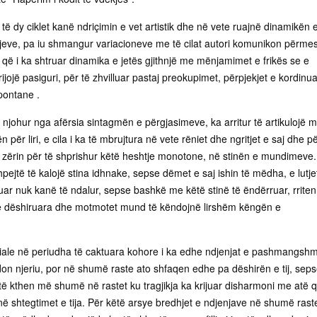
të dy ciklet kanë ndriçimin e vet artistik dhe në vete ruajnë dinamikën 
gjeve, pa iu shmangur variacioneve me të cilat autori komunikon përme
që i ka shtruar dinamika e jetës gjithnjë me mënjamimet e frikës se e
jojë pasiguri, për të zhvilluar pastaj preokupimet, përpjekjet e kordinua
pontane .
e njohur nga afërsia sintagmën e përgjasimeve, ka arritur të artikulojë 
për liri, e cila i ka të mbrujtura në vete rëniet dhe ngritjet e saj dhe p
e zërin për të shprishur këtë heshtje monotone, në stinën e mundimeve.
ejtë të kalojë stina idhnake, sepse dëmet e saj ishin të mëdha, e lutje
uar nuk kanë të ndalur, sepse bashkë me këtë stinë të ëndërruar, rriten
 e dëshiruara dhe motmotet mund të këndojnë lirshëm këngën e
iale në periudha të caktuara kohore i ka edhe ndjenjat e pashmangsh
don njeriu, por në shumë raste ato shfaqen edhe pa dëshirën e tij, sep
 të kthen më shumë në rastet ku tragjikja ka krijuar disharmoni me atë 
në shtegtimet e tija. Për këtë arsye bredhjet e ndjenjave në shumë rast