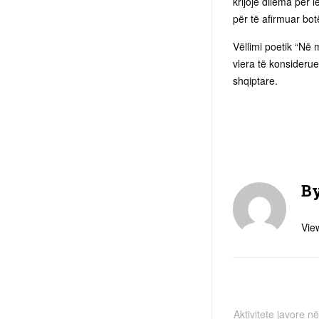
krijojë dilema për l
për të afirmuar bot
Vëllimi poetik “Në 
vlera të konsiderues
shqiptare.
B
View
Aktivitete javore n