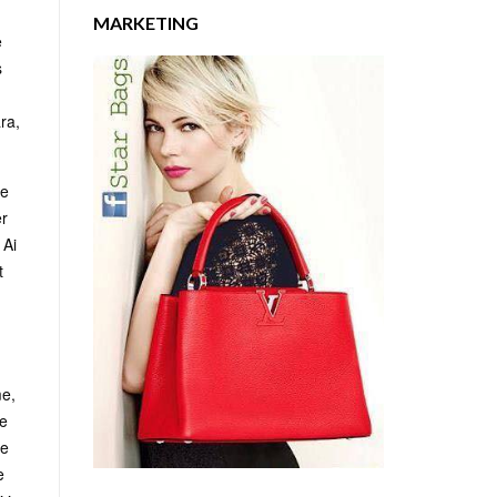
MARKETING
e
s
ra,
me
ër
 Ai
t
me,
se
qe
e