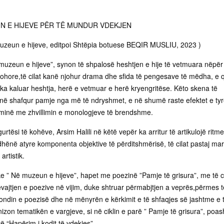
IN E HIJEVE PËR TË MUNDUR VDEKJEN
 muzeun e hijeve, editpoi Shtëpia botuese BEQIR MUSLIU, 2023 )
ë muzeun e hijeve”, synon të shpalosë heshtjen e hije të vetmuara nëpër
ohore,të cilat kanë njohur drama dhe sfida të pengesave të mëdha, e 
 ka kaluar heshtja, herë e vetmuar e herë kryengritëse. Këto skena të
 kanë shafqur pamje nga më të ndryshmet, e në shumë raste efektet e ty
tminë me zhvillimin e monologjeve të brendshme.
urtësi të kohëve, Arsim Halili në këtë vepër ka arritur të artikulojë ritme
hënë atyre komponenta objektive të përditshmërisë, të cilat pastaj mar
artistik.
e ” Në muzeun e hijeve”, hapet me poezinë ”Pamje të grisura”, me të c
ëvajtjen e poezive në vijim, duke shtruar përmabjtjen a veprës,përmes t
fondin e poezisë dhe në mënyrën e kërkimit e të shfaqjes së jashtme e 
on tematikën e vargjeve, si në ciklin e parë ” Pamje të grisura”, poas
të “Hapërim i kodit të vdekjes”.