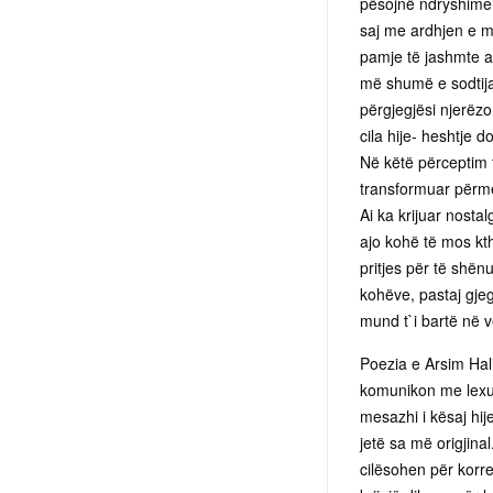
pësojnë ndryshime t
saj me ardhjen e më
pamje të jashmte ai 
më shumë e sodtij
përgjegjësi njerëzo
cila hije- heshtje 
Në këtë përceptim t
transformuar përmes
Ai ka krijuar nosta
ajo kohë të mos kth
pritjes për të shënu
kohëve, pastaj gjeg
mund t`i bartë në v
Poezia e Arsim Hali
komunikon me lexue
mesazhi i kësaj hij
jetë sa më origjinal
cilësohen për korr