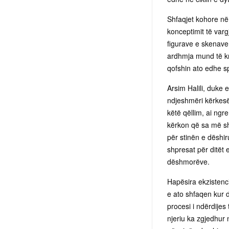
Shfaqjet kohore në 
konceptimit të var
figurave e skenave 
ardhmja mund të kri
qofshin ato edhe s
Arsim Halili, duke 
ndjeshmëri kërkesën 
këtë qëllim, ai ngr
kërkon që sa më shp
për stinën e dëshir
shpresat për ditët
dëshmorëve.
Hapësira ekzistenc
e ato shfaqen kur 
procesi i ndërdijes
njeriu ka zgjedhur 