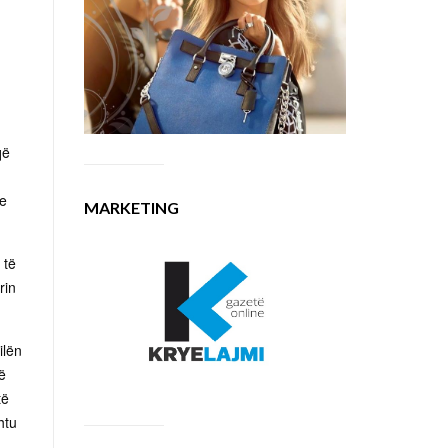
që
re
MARKETING
 të
rin
ilën
ë
të
htu