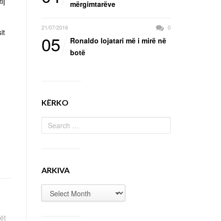
ij
mërgimtarëve
21/07/2016
0
it
05
Ronaldo lojatari më i mirë në
botë
KËRKO
ARKIVA
ët