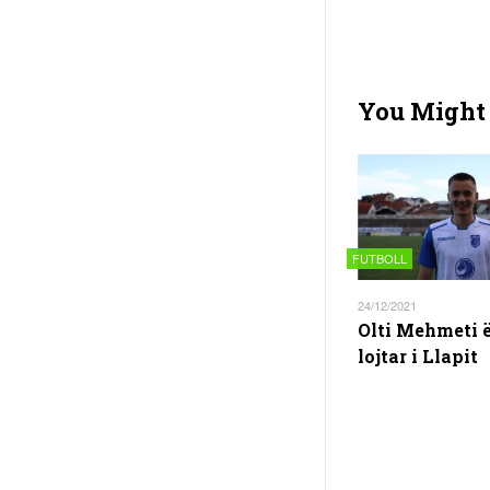
You Might 
FUTBOLL
24/12/2021
Olti Mehmeti 
lojtar i Llapit