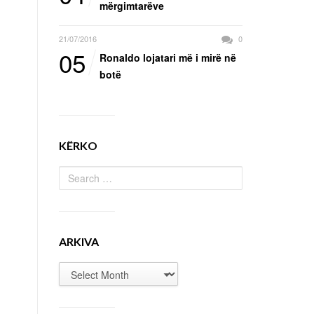
mërgimtarëve
21/07/2016
0
05
Ronaldo lojatari më i mirë në
botë
KËRKO
ARKIVA