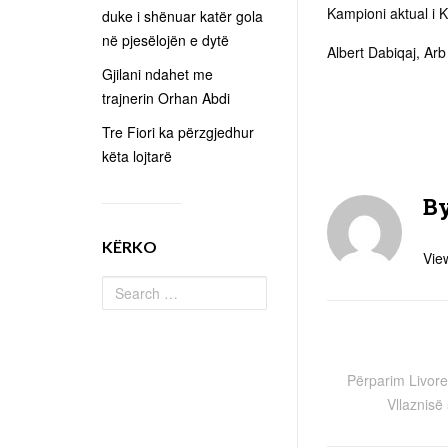
Kampioni aktual i 
duke i shënuar katër gola
në pjesëlojën e dytë
Albert Dabiqaj, Arb
Gjilani ndahet me
trajnerin Orhan Abdi
Tre Fiori ka përzgjedhur
këta lojtarë
B
KËRKO
View
Përparim Livorek
Vllaznisë