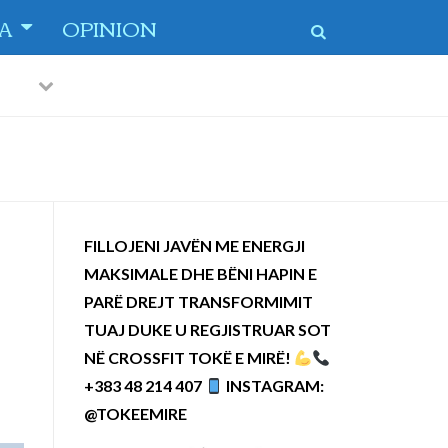
TA
OPINION
Previous
Next
 dytë
-
FILLOJENI JAVËN ME ENERGJI
MAKSIMALE DHE BËNI HAPIN E
PARË DREJT TRANSFORMIMIT
TUAJ DUKE U REGJISTRUAR SOT
NË CROSSFIT TOKË E MIRË!
+383 48 214 407
INSTAGRAM:
@TOKEEMIRE