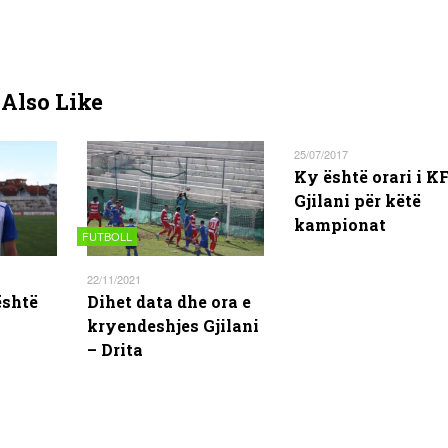
Also Like
25/07/2017
Ky është orari i K
Gjilani për këtë
kampionat
FUTBOLL
22/11/2021
është
Dihet data dhe ora e
kryendeshjes Gjilani
– Drita