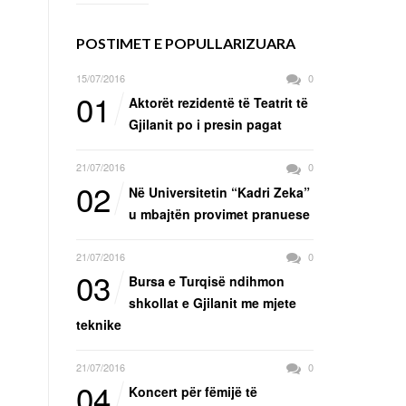
POSTIMET E POPULLARIZUARA
15/07/2016
0
01
Aktorët rezidentë të Teatrit të
Gjilanit po i presin pagat
21/07/2016
0
02
Në Universitetin “Kadri Zeka”
u mbajtën provimet pranuese
21/07/2016
0
03
Bursa e Turqisë ndihmon
shkollat e Gjilanit me mjete
teknike
21/07/2016
0
04
Koncert për fëmijë të