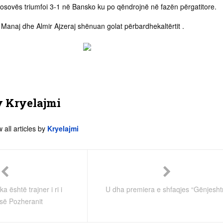
Kosovës triumfoi 3-1 në Bansko ku po qëndrojnë në fazën përgatitore.
 Manaj dhe Almir Ajzeraj shënuan golat përbardhekaltërtit .
y
Kryelajmi
 all articles by
Kryelajmi
a është trajner i ri i
U dha premiera e shfaqjes “Gënjesht
 së Pozheranit