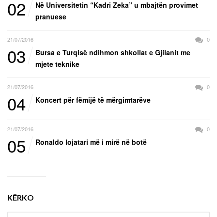
02
Në Universitetin “Kadri Zeka” u mbajtën provimet
pranuese
21/07/2016
0
03
Bursa e Turqisë ndihmon shkollat e Gjilanit me
mjete teknike
21/07/2016
0
04
Koncert për fëmijë të mërgimtarëve
21/07/2016
0
05
Ronaldo lojatari më i mirë në botë
KËRKO