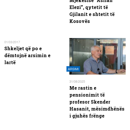
Mjekësisë “Asllan
Elezi”, qytetit të
Gjilanit e shtetit të
Kosovës
01/03/2017
Shkeljet që po e
dëmtojnë arsimin e
lartë
ARSIMI
31/08/2025
Me rastin e
pensionimit të
profesor Skender
Hasanit, mësimdhënës
i gjuhës frënge