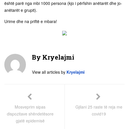
është parë nga mbi 1000 persona (kjo i përfshin anëtarët dhe jo-
anëtarët e grupit).
Urime dhe na priftë e mbara!
By
Kryelajmi
View all articles by
Kryelajmi
Mosveprim sipas
Gjilani 25 raste të reja me
dispozitave shëndetësore
covid19
gjatë epidemisë