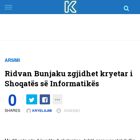
Skip
to
content
ARSIMI
Ridvan Bunjaku zgjidhet kryetar i
Shoqatës së Informatikës
0
SHARES
10/03/2021
KRYELAJMI