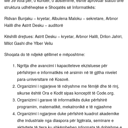
Me 39 vota për, 0 kundër, 0 abstenime, është aprovuar statuti dhe
struktura udhëheqëse e Shoqatës së Informatikës:
Ridvan Bunjaku – kryetar, Albulena Maloku – sekretare, Arbnor
Halili dhe Astrit Desku – auditorë
Këshilli drejtues: Astrit Desku – kryetar, Arbnor Halili, Drilon Jahiri,
Milot Gashi dhe Ylber Veliu
Shoqata do të ndjekë qëllimet e mëposhtme:
Ngritja dhe avancimi i kapaciteteve ekzistuese për
përfshirjen e informatikës në arsimin në të gjitha nivelet
para-universitare në Kosovë.
Organizimi i ngjarjeve të ndryshme me fëmijë dhe të rinj,
sikurse është Ora e Kodit sipas konceptit të
Code.org
.
Organizimi i garave të informatikës duke përfshirë
programim, matematikë, mekatronikë e të ngjashme
Organizimi i ngjarjeve duke përfshirë kuadrot akademike
dhe industriale nga diaspora për ligjërata, seminare e
aktivitete të tjera ku shkëmbehen informata të dobishme e