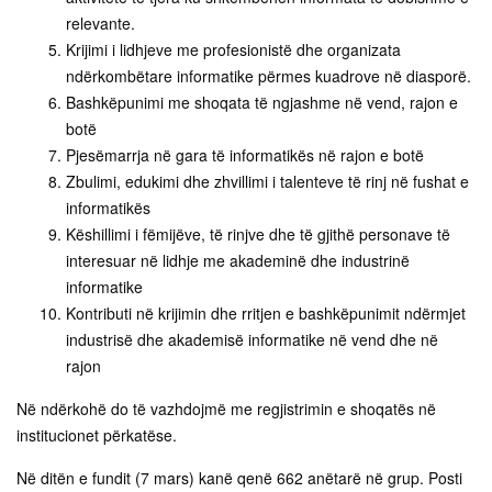
relevante.
Krijimi i lidhjeve me profesionistë dhe organizata
ndërkombëtare informatike përmes kuadrove në diasporë.
Bashkëpunimi me shoqata të ngjashme në vend, rajon e
botë
Pjesëmarrja në gara të informatikës në rajon e botë
Zbulimi, edukimi dhe zhvillimi i talenteve të rinj në fushat e
informatikës
Këshillimi i fëmijëve, të rinjve dhe të gjithë personave të
interesuar në lidhje me akademinë dhe industrinë
informatike
Kontributi në krijimin dhe rritjen e bashkëpunimit ndërmjet
industrisë dhe akademisë informatike në vend dhe në
rajon
Në ndërkohë do të vazhdojmë me regjistrimin e shoqatës në
institucionet përkatëse.
Në ditën e fundit (7 mars) kanë qenë 662 anëtarë në grup. Posti