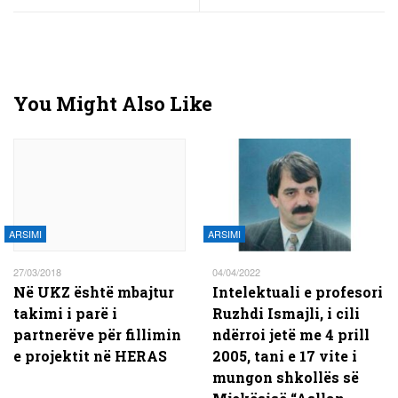
You Might Also Like
ARSIMI
ARSIMI
27/03/2018
04/04/2022
Në UKZ është mbajtur
Intelektuali e profesori
takimi i parë i
Ruzhdi Ismajli, i cili
partnerëve për fillimin
ndërroi jetë me 4 prill
e projektit në HERAS
2005, tani e 17 vite i
mungon shkollës së