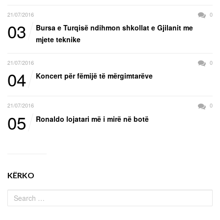
21/07/2016
0
03
Bursa e Turqisë ndihmon shkollat e Gjilanit me
mjete teknike
21/07/2016
0
04
Koncert për fëmijë të mërgimtarëve
21/07/2016
0
05
Ronaldo lojatari më i mirë në botë
KËRKO