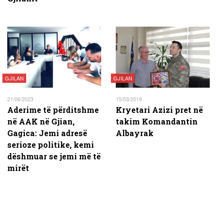
GJILAN
GJILAN
21/06/2023
15/03/2019
Aderime të përditshme
Kryetari Azizi pret në
në AAK në Gjian,
takim Komandantin
Gagica: Jemi adresë
Albayrak
serioze politike, kemi
dëshmuar se jemi më të
mirët