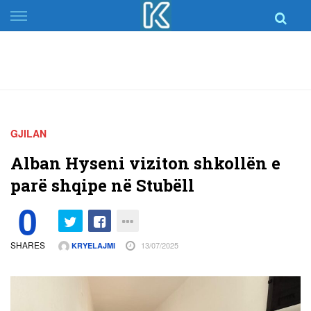
Skip
to
content
GJILAN
Alban Hyseni viziton shkollën e
parë shqipe në Stubëll
0
SHARES
13/07/2025
KRYELAJMI