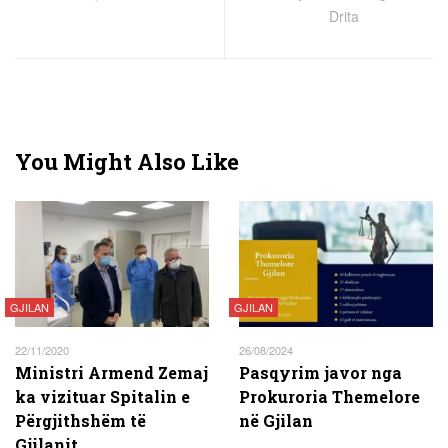
Drita
You Might Also Like
GJILAN
GJILAN
22/11/2020
26/08/2024
Ministri Armend Zemaj
Pasqyrim javor nga
ka vizituar Spitalin e
Prokuroria Themelore
Përgjithshëm të
në Gjilan
Gjilanit