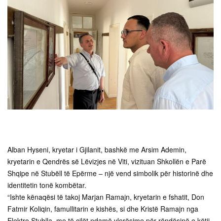
Alban Hyseni, kryetar i Gjilanit, bashkë me Arsim Ademin,
kryetarin e Qendrës së Lëvizjes në Viti, vizituan Shkollën e Parë
Shqipe në Stubëll të Epërme – një vend simbolik për historinë dhe
identitetin tonë kombëtar.
“Ishte kënaqësi të takoj Marjan Ramajn, kryetarin e fshatit, Don
Fatmir Koliqin, famullitarin e kishës, si dhe Kristë Ramajn nga
Elektro Stublla, me të cilët ndamë vlerësime për rëndësinë e këtij