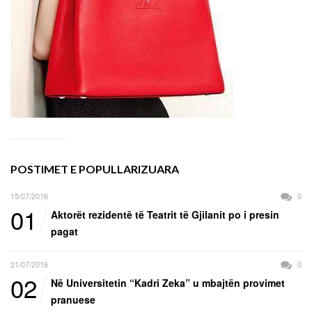
POSTIMET E POPULLARIZUARA
15/07/2016
0
01
Aktorët rezidentë të Teatrit të Gjilanit po i presin
pagat
21/07/2016
0
02
Në Universitetin “Kadri Zeka” u mbajtën provimet
pranuese