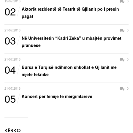
15/07/2016
0
02
Aktorët rezidentë të Teatrit të Gjilanit po i presin
pagat
21/07/2016
0
03
Në Universitetin “Kadri Zeka” u mbajtën provimet
pranuese
21/07/2016
0
04
Bursa e Turqisë ndihmon shkollat e Gjilanit me
mjete teknike
21/07/2016
0
05
Koncert për fëmijë të mërgimtarëve
KËRKO