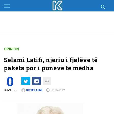
Skip
to
content
OPINION
Selami Latifi, njeriu i fjalëve të
pakëta por i punëve të mëdha
0
SHARES
21/04/2021
KRYELAJMI