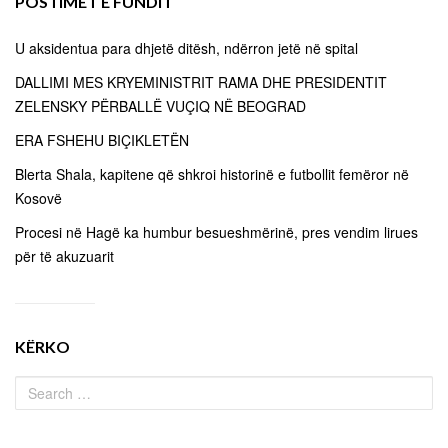
POSTIMET E FUNDIT
U aksidentua para dhjetë ditësh, ndërron jetë në spital
DALLIMI MES KRYEMINISTRIT RAMA DHE PRESIDENTIT
ZELENSKY PËRBALLË VUÇIQ NË BEOGRAD
ERA FSHEHU BIÇIKLETËN
Blerta Shala, kapitene që shkroi historinë e futbollit femëror në
Kosovë
Procesi në Hagë ka humbur besueshmërinë, pres vendim lirues
për të akuzuarit
KËRKO