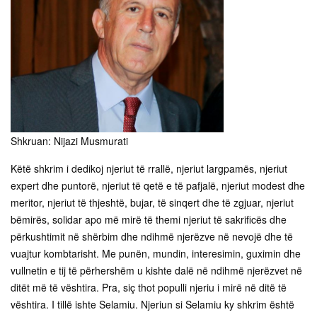
Shkruan: Nijazi Musmurati
Këtë shkrim i dedikoj njeriut të rrallë, njeriut largpamës, njeriut expert dhe puntorë, njeriut të qetë e të pafjalë, njeriut modest dhe meritor, njeriut të thjeshtë, bujar, të sinqert dhe të zgjuar, njeriut bëmirës, solidar apo më mirë të themi njeriut të sakrificës dhe përkushtimit në shërbim dhe ndihmë njerëzve në nevojë dhe të vuajtur kombtarisht. Me punën, mundin, interesimin, guximin dhe vullnetin e tij të përhershëm u kishte dalë në ndihmë njerëzvet në ditët më të vështira. Pra, siç thot populli njeriu i mirë në ditë të vështira. I tillë ishte Selamiu. Njeriun si Selamiu ky shkrim është shumë i pakët dhe i mangët. Meriton shkrime të përhershme. Jetë e mote i jemi mirënjohës veprave të shumta të formave të ndryshme në dhënjen e ndihmës së gjithanshme të burgosurve politik dhe një pjese të familjeve të tyre, përkrahjen dhe arsyetimin e qëllimit të demonstratave të vitit 1981, ndihmën dhe përkrahjen e palëkundër dhe të arsyeshme të luftës së ndodhur të UÇK-ës etj. Me Selami Latifin na lidhin shumë gjëra. Fjala e popullit thot: mikun e zgjedh nevoja, kurse shokun zemra. Por, të keshë mikun përveq mik edhe shok është më shumë se madhështore. Pra, Selamiun përveq që ishim miqë, ishim mëtepër se shokë. Selamiun e kishim dhëndërr, por e kishim shumë më shumë se dhëndërr. Selami Latifi lindi në Janar të vitit 1956 në Përlepnicë të Gjilanit. Shkollën fillore e kreu në vendlindje. U regjistrua në gjimnazin e Gjilanit, por me të dëgjuar për hapjen e gjimnazit matematikor në Prishtinë, i përvishet punës për të konkuruar dhe me sukses të plotë arrinë të jap provimin pranues. Atë kohë për t’u regjistruar në këtë shkollë, interesimi ishte jashtzakonisht i madhë nga të gjitha trevat shqiptare. Të katër vitet e këtij Gjimnazi të posahapur në atë kohë i përfundoi me sukses të shkëlqyer dhe sjellje shembullore. E kërkonin të punonte në shumë shkolla, por Selamiu vendosi të shkonte edhe mëtutje. Pas kryerjes së Gjimnazit Matematikor, regjistrohet në Fakultetin Teknik të Universitetit të Prishtinës. Me punë të përhershme, vullnet dhe përkushtim të plotë që të ketë një diplomë universiteti ia arriti qëllimit që i kishte parashtruar vetit duke e përfunduer në një afat rekord me notë të lartë mesatare. Hyri në mesin e ingjinierëve të parë të diplomuar të elektroteknikës që premtonte shumë për të ardhmën. Atë kohë ky kuadër universitar ishte më se i kërkuar, por Selamiu vendosi të inkuadrohet në komunën e vet për të dhënë kontributin e tij sadopak si ingjinier i parë i diplomuar dhe ashtu ndodhi. Në fillim u inkuadrua në Shkollën Teknike të Gjilanit e më pastaj për të kaluar në Telekom të Gjilanit sëbashku me bashkëshortën ku dhanë kontributin e tyre të çmuar. Kuadrot shqiptare të asaj kohe u shikonin jo mirë nga regjimi i atëhershëm i pushtetit. Çdo kuadër i shkolluar shqiptar për regjimin e atëhershëm u kosideronte dhe u shikonte me skepticizëm – si halë në sy. Shqiptarët e pashkolluar ishin më të afërt dhe më të pëlqyer. Gjatë punës në Telekomin e Gjilanit, Selamiu sëbashku me bashkëshortën si ingjinierë të parë nuk u pritën aspak mirë nga pushtetarët. Patën telashe dhe sfida të shumta. Pas demonstratave të vitit 1981 kuadrot shqiptare filluan t’i shohin me sy kritik dhe të rrezikshme, duke filluar të bëjnë dalngadalë diferencimin dhe izolimin e tyre nga procesi i punëve që kryenin. Në Telekomin e Gjilanit punoi deri atëher kur shqiptarët filluan t’i largojnë më te madhe nga puna. Me të larguar nga puna Selamiu me disa shokë filloi të punoj në sektorin privat. Me të çliruar të vendit filloi punën përseri në telekom por tani nëTelekomin e Kosovës në Prishtinë. Derisa punonte në Gjilan pati peripeti të ndryshme. Pas shpërthimit dhe ndodhjes së demonstratave pranverore të vitit 1981 Selamiun sëbashku me bashkëshortën – Arifën fillojnë t’i izolojnë nga puna duke i vendosur në një kthinë përkatësisht zyrë të vogël duke mos patur kurfar kontakti me punën të cilën e kishin kryer me përgjegjësi. Është dashur të shkohet heret në mëngjes për tu mbyllë në atë zyrë që nuk i plotsonte fare kushtet e zyrës. Deri në përfundimin e orarit të punës duhej të qëndronin në atë zyrë. Këtë kohë Selamiu e shfrytëzoi me shumë kujdes për të lexuar libra të ndryshëm ngasa nuk e lejonin të kryente asfarë pune edhe pse kishin shumë nevojë. I konsideronin si të rrezikshëm dhe të papërshtatshëm për të punuar në vendin e tyre të punës. Ky qëndrim kësisoji ndodhi një kohë të gjatë duke i diferencuar dhe izoluar. Përveq si ingjinier, Selamiu u merrte me leximin e librave dhe revistave të ndryshme të kohës. Lexonte romane të shkrimtarëve shqiptarë dhe atyre të huaj. Shpeshherë e gjejmë me shkrime të ndryshme në gazeta dhe revista të botuara të asaj kohe. Kishte sens të te shkruarit në shtjellimin dhe trajtimin e temave të ndryshme të asaj kohe. Gjatë kohës së ndodhjes të vëllaut tim në burg, Selamiu u sjell dhe u gjind si është mësemiri. Vetëm njerëzit me integritet të kompletuar, njerëzit e paisur me edukatë dhe shkollim adekuat të arrirë me punë dhe djersën e vet, njerëzit intelektual si Selamiu e kuptonin peshën e rëndë të situatës që rëndonte mbi supet e popullit tonë pas vitit 1981. Nuk mund t’i përshkruaj të gjitha të mirat që i bënte Selamiu atë kohë të pa kohë për familjen time, por edhe për disa familje të ish të burgosurve politik të tyre. Ishte e vështirë dhe e rrezikshme t’i ndihmoje familjet e të burgosurve politik në atë kohë, por Selamiu gjithnjë gjente rrugë, forma dhe mundësi tjera për të iu dalë në ndihmë. Populli thotë kush don dhe deshiron gjithnjë gjenë mënyra, kush nuk do gjenë arësye. Pra, Selamiu gjithherë gjeti mënyra dhe forma të ndryshme në ofrimin e ndihmave të ndryshme të burgosurve politik dhe familjeve të tyre në gjëra ushqimore dhe para edhepse u rrezikonte shpeshherë. Ndihma u ofronte përmes njerëzve të ndryshëm, miqëvet dhe të afërmëve të tyre gjithnjë pa bë zë dhe rrahagjoks. Vetura e tij shërbeu jo vetëm si veturë familjare por gjithherë ishte në shërbim të bartjes së lloj lloj gjërave ushqimore e sidomos në gjetjen dhe bartjen e miellit dedikuar familjeve në nevojë të te burgosurve politik të vitit 1981 e më vonë. – Përveq në gjëra uhqimore, në rroba dhe ndihma tjera, Selamiu me migjën e tij të ndjerë HAZIR HAZIRI – LATIFI – puntor në Gjermani, njerëzit në nevojë të asaj kohe i kishin ndihmuar me para e sidomos disa familje te të burgosurve politik. Deri sot nuk kam parë askund ndonjë shënim apo shkrim për të ndjerin HAZIR HAZIRI – LATIFI që nuk u kursye asnjëherë të iu dal në ndihmë shumë familjeve të te burgosurve politik. E përmenda migjën e tij HAZIR HAZIRI – LATIFI puntorë krahu në Gjermani i cili ishte shumë i përkushtuar për vendlindjen dhe për situatën që mbretëronte at kohë në Kosovë, nuk ishte kursyer asnjlher në dhënjen e shumë ndihmave për lëvizjen politike dhe të burgosurit politik. Të lumtë HAZIR HAZIRI – LATIFI përzemërgjërsinë dhe bëmirsinë tënde, për përpjekjet tuaja dhe përkrahjen e parreshtur të burgosurve politik dhe kërkesën Kosova Republikë. Shpirti juaj u prehtë në paqë në Kosovën e lirë që aq shumë e deshte dhe punove për te. Lavdi! Për këtë njeri i shkruajta këta pak rreshta për aq sa e njoha. Një pjesë e njerëzve apo vendasve të ndihmuar dhe të përkrahur nga bacë HAZIRI, e që dinë shumë për aktivitetin e tij nuk duhet të heshtin por të shkruajnë. I tillë ishte shpirti i tyre human dhe solidar në përkrahjen e njerëzve hallegjinjë. A nuk meritojnë këta njerëz bile një falënderim publik? shokët që ishin në pozita të ndryshme shtetrore pas luftës, në mos tjetër – një mirënjohje të thjeshtë për kontributin e tyre të dhënë në ato kohë më se të vështira! jo as edhe këtë gjënë më të vogël nuk e bënë. – Të kthehemi përseri te Selamiu. Selamiu si një njeri i shkolluar, i edukuar dhe arsimuar me një veqori dhe përsonalitet të rrallë të formimit intelektual, lexonte shumë libra dhe revista. Gjthashtu lexonte me një interesim të veqant literaturë ilegale të kohës që e siguronte nga kanale të ndryshme, njerëz dhe shokë të besuar. I ndjeri dhe i pavdekshmi, heroi i kombit Rexhep Malaj në një rast më thot: Njerëzit e arrirë profesionalisht si Selamiu e të tjerë duhet t’i ruajmë dhe t’i vendosim në krye apo udhëheqje të ndërmarjeve, kompanive të ndryshme të mëdha dhe mos t’i rrezikojmë në asnjë mënyrë. Kështu mendonin dhe punonin njerëzit e mëdhenjë si Rexhep Malaj. – Derisa e kisha vëllaun në burg – Basriun në Zenicë, nëna ime tani e ndjerë u pat bë merak të shkonte t’a vizitonte djalin e saj sepse kishte kaluar kohë e gjatë që nuk e kishte parë. Të shkonte me autobus ishte rrugë e gjatë dhe autobusi gjithherë e ka munduar shumë dhe ate në relacione shumë të shkurtra. Një ditë nga ditët në vijim, Selamiu si gjithëher vigjilent me drejtohet duke më thënë: se jam interesuar që nëna e juaj të shkoj të vizitoj Basriun në Zenicë me aeroplan deri në Sarajevë e pastaj me ndihmën e taxisë të shkoni në Zenicë. Njeri i thjeshtë, fjalë pak, i pa lavd por i punëve të mëdha i kishte kryer të gjitha punët rreth sigurimit dhe rezervimit të biletave për aeroplan duke treguar se biletat e aeroplanit i kam siguruar në relacionin Shkup – Sarajevë filan datën me nisje ora 8.00h të mëngjesit nga Shkupi dhe me kthyerje në të njejtën ditë në mbrëmje nga Sarajeva për Shkup ora 19.00h. Të gjitha me hargjime të veta. Kështu ishte Selamiu i fjalëve të pakëta por i punëve të mëdha. U nisëm heret në mëngjes me Selamiun dhe nënën time me veturë të Selamiut për të mbërri në Shkup para orës 8.00h. Selamiu na ka pritur tër ditën në aerodromin e Shkupit derisa jemi kthyer nga Sarajeva në mbrëmje. Fluturimi me aeroplan zgjati dy orë shkuarje dhe ardhje. Me të zbritur nga aeroplani në Sarajevë menjëherë morëm një taxi për Zenicë. Zenica nga Sarajeva kishte 80 kilometra. Vizituam vëllaun në burgun qendror të Zenicës sëbashku me nënën dhe përseri u kthyem me taxi në Aerodromin e Sarajevës ku kishim fluturimin për Shkup ora 19.00h të mbrëmjes. Në Shkup mbërrimë në ora 20.00h ku na priste Selamiu dhe nisemi për Gjilan ku arritëm në ora 22.00h. Pra rel