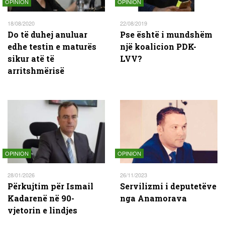
OPINION
OPINION
18/08/2020
22/08/2019
Do të duhej anuluar
Pse është i mundshëm
edhe testin e maturës
një koalicion PDK-
sikur atë të
LVV?
arritshmërisë
OPINION
OPINION
28/01/2026
26/11/2023
Përkujtim për Ismail
Servilizmi i deputetëve
Kadarenë në 90-
nga Anamorava
vjetorin e lindjes