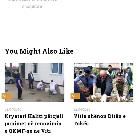
shoqërore
You Might Also Like
VITI
VITI
09/07/2018
22/04/2023
Kryetari Haliti përcjell
Vitia shënon Ditën e
punimet në renovimin
Tokës
e QKMF-së në Viti