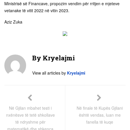
Ministrisë së Financave, propozim vendim për rritjen e mjeteve
vetanake të vitit 2022 në vitin 2023.
Aziz Zuka
By
Kryelajmi
View all articles by
Kryelajmi
Në Gjilan mbahet testi i
Në finale të Kupës Gjilani
nxënësve të tetë shkollave
është vendas, luan me
të ndryshme për
fanella të kuqe
matematikë dhe shkenca