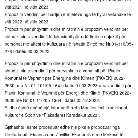
vitit 2021 në vitin 2023.
Propozim vendimi për bartjen e mjeteve nga të hyrat vetanake të
vitit 2022 në vitin 2023.
Propozim për shqyrtimin dhe miratimin e propozim vendimit për
shfuqizimin e vendimit të lokacionit për ndërtimin e objektit për
personat me aftësi të kufizuara në fshatin Binçë me Nr.01-110/05-
278 i datës 30.03.2023.
Propozim për shqyrtimin dhe miratimin e propozim vendimit për
shfuqizimin e vendimit për ndryshimin e vendimit për Planin
Komunal të Veprimit për Energjinë dhe Klimën (PKVEK) 2022-
2030, me Nr. 01-101/05-164 i datës 01.03.2023 dhe vendimit për
Planin Komunal të Veprimit për Energji dhe Klimë (PKVEK) 2022-
2030 me Nr. 01-110/05-1364 i datës 05.12.2022.
Si dhe është dhënë një informatë rreth Manifestimit Tradicional
Kulturor e Sportivë “Flakadani i Karadakut 2023”.
Gjithashtu, është proceduar edhe një pikë e propozuar nga
Drejtoria për Financa dhe Zhvillim Ekonomik e me kërkesë të