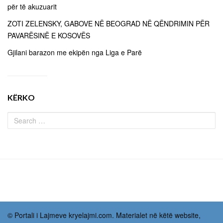
për të akuzuarit
ZOTI ZELENSKY, GABOVE NË BEOGRAD NË QËNDRIMIN PËR
PAVARËSINË E KOSOVËS
Gjilani barazon me ekipën nga Liga e Parë
KËRKO
© Portali i Lajmeve kryelajmi.com. Materialet në këtë website,