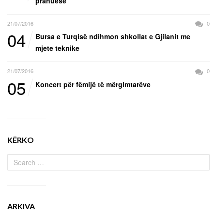
pranuese
21/07/2016
0
04
Bursa e Turqisë ndihmon shkollat e Gjilanit me
mjete teknike
21/07/2016
0
05
Koncert për fëmijë të mërgimtarëve
KËRKO
ARKIVA