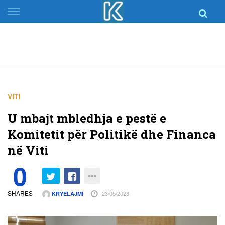
Skip
to
content
VITI
U mbajt mbledhja e pestë e
Komitetit për Politikë dhe Financa
në Viti
0
SHARES
23/05/2023
KRYELAJMI