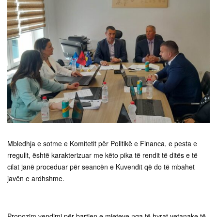
Mbledhja e sotme e Komitetit për Politikë e Financa, e pesta e
rregullt, është karakterizuar me këto pika të rendit të ditës e të
cilat janë proceduar për seancën e Kuvendit që do të mbahet
javën e ardhshme.
Propozim vendimi për bartjen e mjeteve nga të hyrat vetanake të