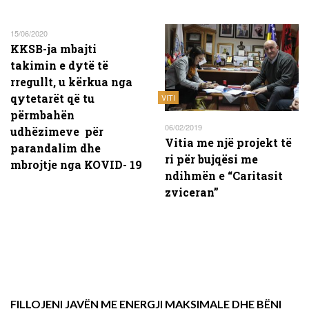
15/06/2020
KKSB-ja mbajti
takimin e dytë të
rregullt, u kërkua nga
qytetarët që tu
VITI
përmbahën
06/02/2019
udhëzimeve për
Vitia me një projekt të
parandalim dhe
ri për bujqësi me
mbrojtje nga KOVID- 19
ndihmën e “Caritasit
zviceran”
FILLOJENI JAVËN ME ENERGJI MAKSIMALE DHE BËNI