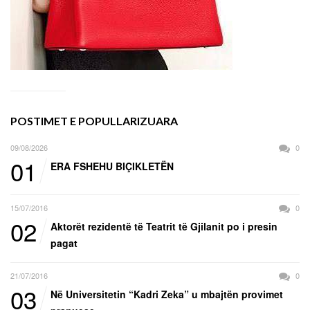
POSTIMET E POPULLARIZUARA
09/08/2026
0
01
ERA FSHEHU BIÇIKLETËN
15/07/2016
0
02
Aktorët rezidentë të Teatrit të Gjilanit po i presin
pagat
21/07/2016
0
03
Në Universitetin “Kadri Zeka” u mbajtën provimet