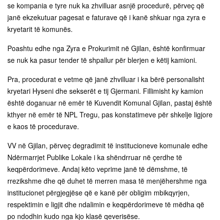
se kompania e tyre nuk ka zhvilluar asnjë procedurë, përveç që
janë ekzekutuar pagesat e faturave që i kanë shkuar nga zyra e
kryetarit të komunës.
Poashtu edhe nga Zyra e Prokurimit në Gjilan, është konfirmuar
se nuk ka pasur tender të shpallur për blerjen e këtij kamioni.
Pra, procedurat e vetme që janë zhvilluar i ka bërë personalisht
kryetari Hyseni dhe sekserët e tij Gjermani. Fillimisht ky kamion
është doganuar në emër të Kuvendit Komunal Gjilan, pastaj është
kthyer në emër të NPL Tregu, pas konstatimeve për shkelje ligjore
e kaos të procedurave.
VV në Gjilan, përveç degradimit të institucioneve komunale edhe
Ndërmarrjet Publike Lokale i ka shëndrruar në çerdhe të
keqpërdorimeve. Andaj këto veprime janë të dëmshme, të
rrezikshme dhe që duhet të merren masa të menjëhershme nga
institucionet përgjegjëse që e kanë për obligim mbikqyrjen,
respektimin e ligjit dhe ndalimin e keqpërdorimeve të mëdha që
po ndodhin kudo nga kjo klasë qeverisëse.