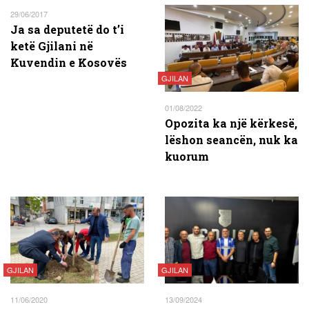
29/06/2017
Ja sa deputetë do t’i
ketë Gjilani në
Kuvendin e Kosovës
GJILAN
01/08/2022
Opozita ka një kërkesë,
lëshon seancën, nuk ka
kuorum
GJILAN
GJILAN
11/06/2020
13/09/2024