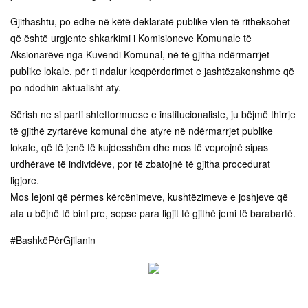
Gjithashtu, po edhe në këtë deklaratë publike vlen të ritheksohet
që është urgjente shkarkimi i Komisioneve Komunale të
Aksionarëve nga Kuvendi Komunal, në të gjitha ndërmarrjet
publike lokale, për ti ndalur keqpërdorimet e jashtëzakonshme që
po ndodhin aktualisht aty.
Sërish ne si parti shtetformuese e institucionaliste, ju bëjmë thirrje
të gjithë zyrtarëve komunal dhe atyre në ndërmarrjet publike
lokale, që të jenë të kujdesshëm dhe mos të veprojnë sipas
urdhërave të individëve, por të zbatojnë të gjitha procedurat
ligjore.
Mos lejoni që përmes kërcënimeve, kushtëzimeve e joshjeve që
ata u bëjnë të bini pre, sepse para ligjit të gjithë jemi të barabartë.
#BashkëPërGjilanin