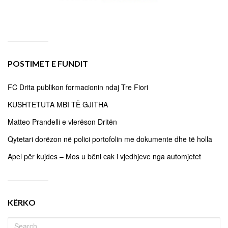
POSTIMET E FUNDIT
FC Drita publikon formacionin ndaj Tre Fiori
KUSHTETUTA MBI TË GJITHA
Matteo Prandelli e vlerëson Dritën
Qytetari dorëzon në polici portofolin me dokumente dhe të holla
Apel për kujdes – Mos u bëni cak i vjedhjeve nga automjetet
KËRKO