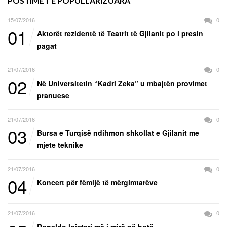
POSTIMET E POPULLARIZUARA
15/07/2016
0
01
Aktorët rezidentë të Teatrit të Gjilanit po i presin
pagat
21/07/2016
0
02
Në Universitetin “Kadri Zeka” u mbajtën provimet
pranuese
21/07/2016
0
03
Bursa e Turqisë ndihmon shkollat e Gjilanit me
mjete teknike
21/07/2016
0
04
Koncert për fëmijë të mërgimtarëve
21/07/2016
0
Ronaldo lojatari më i mirë në botë