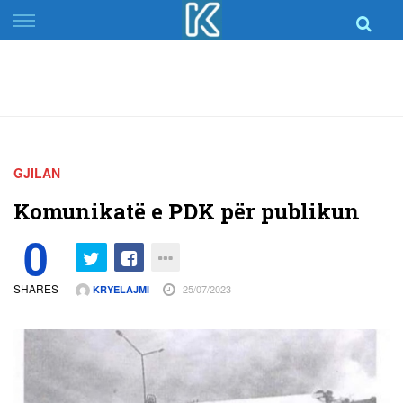
Skip
to
content
GJILAN
Komunikatë e PDK për publikun
0
SHARES
25/07/2023
KRYELAJMI