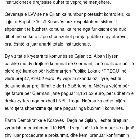
institucionet e drejtësisë duhet të veprojnë menjëherë.
Qeverisja e LVV-së në Gjilan ka humbur plotësisht kontrollën, ku
ligjet e Republikës së Kosovës nuk respektohen, sistemi i
shpenzimit të buxhetit komunal ka rënë nga funksioni dhe nuk
dihet më se ku e si po shpenzohet paraja publike e qytetarëve,
pra, është krijuar anarki totale institucionale.
Dy vizitat e kryetarit të komunës së Gjilanit z. Alban Hyseni
bashkë me dy drejtorë komunal në Gjermani, janë realizuar për të
blerë një kamion për Ndërmarrjen Publike Lokale “TREGU” në
vlerë prej 47,919.52 euro. Ky veprim skandaloz i tyre, është i
dokumentuar prej fillimit e deri në përfundim. Ndërsa vetëm për
një faturë për Gjermani janë paguar 3,151.52 euro, për udhëtim e
dreka zyrtare nga buxheti i NPL Tregu. Ndërsa ka edhe mijëra
euro tjera shpenzime që janë paguar nga buxheti i komunës.
Partia Demokratike e Kosovës- Dega në Gjilan, i është drejtuar
zyrtarisht menaxhmentit të NPL “Tregu” për tu informuar se a janë
zhvilluar procedurat e prokurimit, dhe kemi pranuar konfirmimin