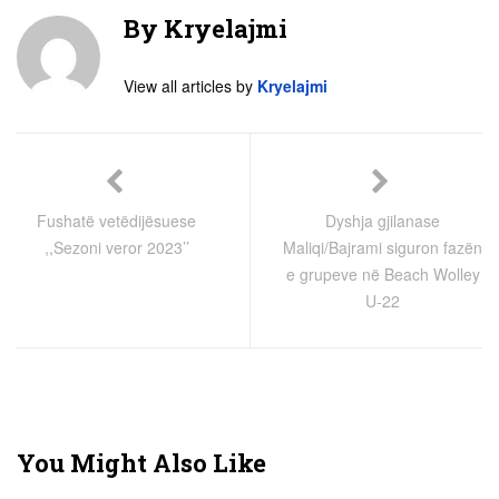
By
Kryelajmi
View all articles by
Kryelajmi
Fushatë vetëdijësuese
Dyshja gjilanase
,,Sezoni veror 2023’’
Maliqi/Bajrami siguron fazën
e grupeve në Beach Wolley
U-22
You Might Also Like