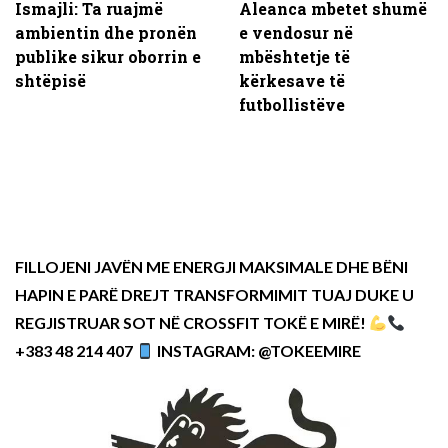
Ismajli: Ta ruajmë
Aleanca mbetet shumë
ambientin dhe pronën
e vendosur në
publike sikur oborrin e
mbështetje të
shtëpisë
kërkesave të
futbollistëve
FILLOJENI JAVËN ME ENERGJI MAKSIMALE DHE BËNI
HAPIN E PARË DREJT TRANSFORMIMIT TUAJ DUKE U
REGJISTRUAR SOT NË CROSSFIT TOKË E MIRË!
+383 48 214 407
INSTAGRAM: @TOKEEMIRE