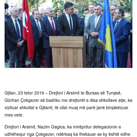
Gjilan, 23 tetor 2019 – Drejtori i Arsimit te Bursas së Turqisë,
Gürhan Çokgezer së bashku me drejtorët e disa shkollave atje, ka
vizituar shkollat e Gjilanit, të cilat muaj më parë janë binjakëzuar
mes vete.
Drejtori i Arsimit, Nazim Gagica, ka mirëpritur delegacionin e
udhëhequr nga Çokgezer, ndërkaq ka theksuar se ky është edhe