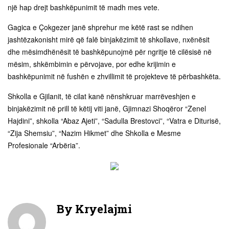
një hap drejt bashkëpunimit të madh mes vete.
Gagica e Çokgezer janë shprehur me këtë rast se ndihen
jashtëzakonisht mirë që falë binjakëzimit të shkollave, nxënësit
dhe mësimdhënësit të bashkëpunojmë për ngritje të cilësisë në
mësim, shkëmbimin e përvojave, por edhe krijimin e
bashkëpunimit në fushën e zhvillimit të projekteve të përbashkëta.
Shkolla e Gjilanit, të cilat kanë nënshkruar marrëveshjen e
binjakëzimit në prill të këtij viti janë, Gjimnazi Shoqëror “Zenel
Hajdini”, shkolla “Abaz Ajeti”, “Sadulla Brestovci”, “Vatra e Diturisë,
“Zija Shemsiu”, “Nazim Hikmet” dhe Shkolla e Mesme
Profesionale “Arbëria”.​
By
Kryelajmi