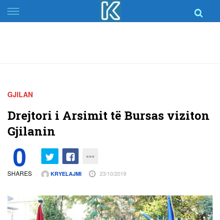
Skip
to
content
GJILAN
Drejtori i Arsimit të Bursas viziton
Gjilanin
0
SHARES
23/10/2019
KRYELAJMI