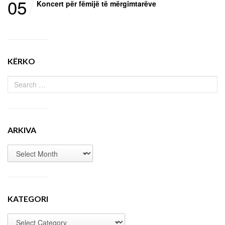
05
Koncert për fëmijë të mërgimtarëve
KËRKO
ARKIVA
KATEGORI