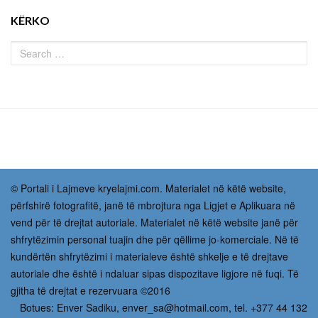
KËRKO
© Portali i Lajmeve kryelajmi.com. Materialet në këtë website,
përfshirë fotografitë, janë të mbrojtura nga Ligjet e Aplikuara në
vend për të drejtat autoriale. Materialet në këtë website janë për
shfrytëzimin personal tuajin dhe për qëllime jo-komerciale. Në të
kundërtën shfrytëzimi i materialeve është shkelje e të drejtave
autoriale dhe është i ndaluar sipas dispozitave ligjore në fuqi. Të
gjitha të drejtat e rezervuara ©2016
Botues: Enver Sadiku,
enver_sa@hotmail.com
, tel. +377 44 132