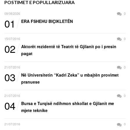
POSTIMET E POPULLARIZUARA
09/08/2026
0
01
ERA FSHEHU BIÇIKLETËN
15/07/2016
0
02
Aktorët rezidentë të Teatrit të Gjilanit po i presin
pagat
21/07/2016
0
03
Në Universitetin “Kadri Zeka” u mbajtën provimet
pranuese
21/07/2016
0
04
Bursa e Turqisë ndihmon shkollat e Gjilanit me
mjete teknike
21/07/2016
0