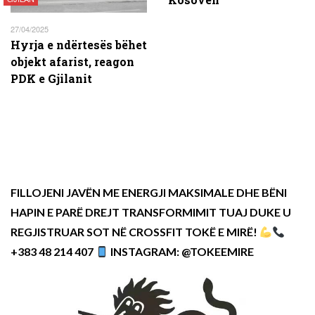
27/04/2025
Hyrja e ndërtesës bëhet
objekt afarist, reagon
PDK e Gjilanit
FILLOJENI JAVËN ME ENERGJI MAKSIMALE DHE BËNI
HAPIN E PARË DREJT TRANSFORMIMIT TUAJ DUKE U
REGJISTRUAR SOT NË CROSSFIT TOKË E MIRË!
+383 48 214 407
INSTAGRAM: @TOKEEMIRE