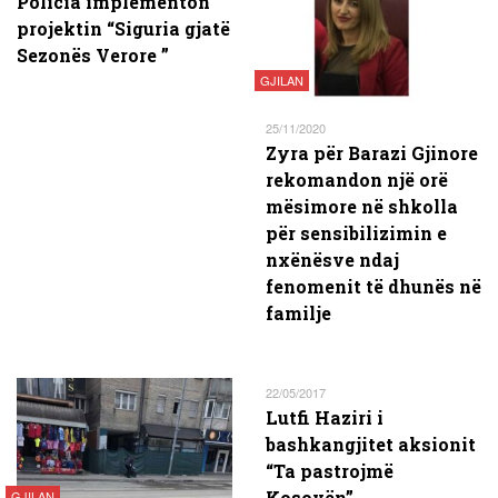
Policia implementon
projektin “Siguria gjatë
Sezonës Verore ”
GJILAN
25/11/2020
Zyra për Barazi Gjinore
rekomandon një orë
mësimore në shkolla
për sensibilizimin e
nxënësve ndaj
fenomenit të dhunës në
familje
22/05/2017
Lutfi Haziri i
bashkangjitet aksionit
“Ta pastrojmë
Kosovën”
GJILAN