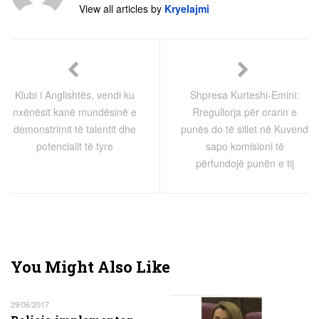
View all articles by
Kryelajmi
Klubi i Anglishtës, vendi ku
Shpresa Kurteshi-Emini:
nxënësit kanë mundësinë e
Rregullorja për orarin e
demonstrimit të talentit dhe
punës do të sillet në Kuvend
potencialit të tyre
sapo komisioni të
përfundojë punën e tij
You Might Also Like
29/06/2017