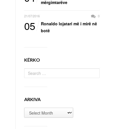
mërgimtarëve
21/07/2016
0
05
Ronaldo lojatari më i mirë në
botë
KËRKO
ARKIVA