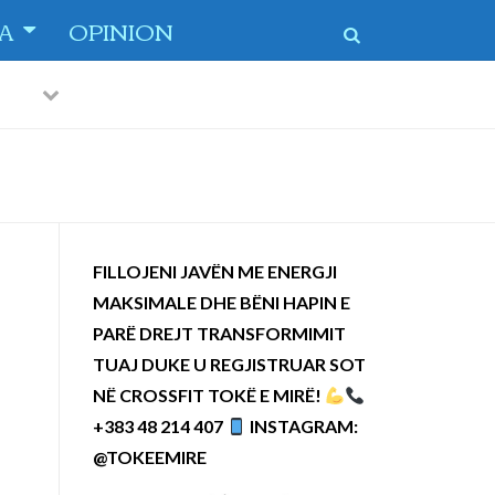
TA
OPINION
Previous
Next
 dytë
-
FILLOJENI JAVËN ME ENERGJI
MAKSIMALE DHE BËNI HAPIN E
PARË DREJT TRANSFORMIMIT
TUAJ DUKE U REGJISTRUAR SOT
NË CROSSFIT TOKË E MIRË!
+383 48 214 407
INSTAGRAM:
@TOKEEMIRE