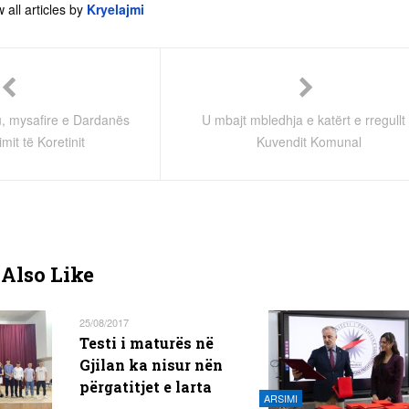
 all articles by
Kryelajmi
, mysafire e Dardanës
U mbajt mbledhja e katërt e rregullt
it të Koretinit
Kuvendit Komunal
Also Like
25/08/2017
Testi i maturës në
Gjilan ka nisur nën
përgatitjet e larta
ARSIMI