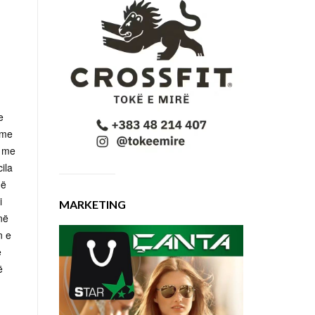
e
a me
ë me
ila
më
i
MARKETING
në
n e
ë
ë