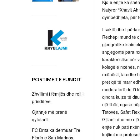
Kjo e enjte ka shë
Natyror “Xhavit Ah
dymbëdhjeta, për t
I saktë dhe i përk
Rexhepi mund të cil
gjeografike ishin e
shpjegonte para nx
karakteristike për v
kolegë e nxënës, n
nxënësit, la edhe 
POSTIMET E FUNDIT
pret që të marr ed
moderatorë do t’i k
Zhvillimi i fëmijës dhe roli i
qindra kuize të dit
prindërve
një libër, ngase në
Gjithnjë më pranë
Tetovës, Safet Rexh
qytetarit
Gjilanit dhe me një 
enjte nuk pati nxë
FC Drita ka dërmuar Tre
kujtimi me profesor
Fiorin e San Marinos,