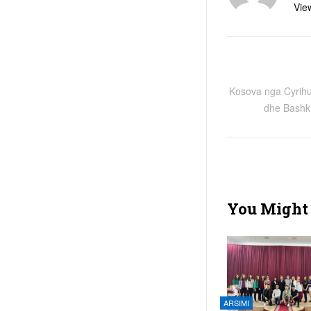
View
Kosova nga Cyrihu
dhe Bashkim
You Might 
ARSIMI