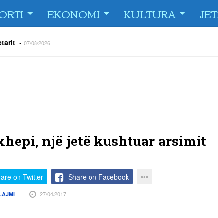
ORTI
EKONOMI
KULTURA
JE
tarit
-
07/08/2026
e Fiorin e San Marinos, duke i shënuar katër gola në pjesëlojën e
jnerin Orhan Abdi
-
06/08/2026
r këta lojtarë
-
06/08/2026
acionin ndaj Tre Fiori
-
06/08/2026
rëson Dritën
-
06/08/2026
olici portofolin me dokumente dhe të holla
-
06/08/2026
xhepi, një jetë kushtuar arsimit
are on Twitter
Share on Facebook
27/04/2017
LAJMI