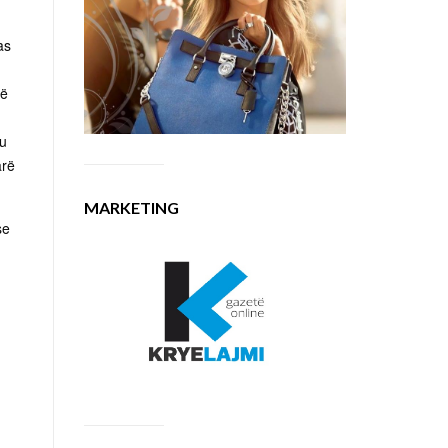
as
në
ku
arë
MARKETING
se