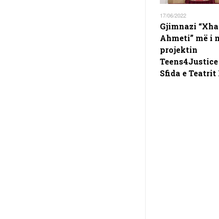
17/06/2022
Gjimnazi “Xha
Ahmeti” më i m
projektin
Teens4Justice
Sfida e Teatrit