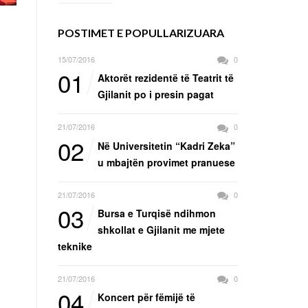
POSTIMET E POPULLARIZUARA
15/07/2016
0
01
Aktorët rezidentë të Teatrit të
Gjilanit po i presin pagat
21/07/2016
0
02
Në Universitetin “Kadri Zeka”
u mbajtën provimet pranuese
21/07/2016
0
03
Bursa e Turqisë ndihmon
shkollat e Gjilanit me mjete
teknike
21/07/2016
0
04
Koncert për fëmijë të