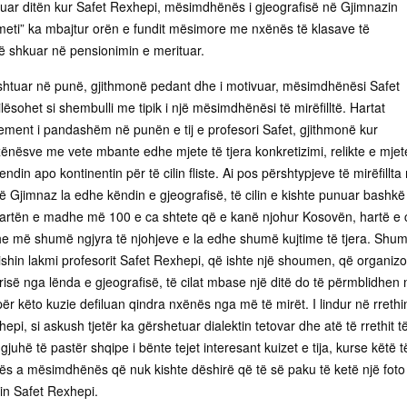
nuar ditën kur Safet Rexhepi, mësimdhënës i gjeografisë në Gjimnazin
meti” ka mbajtur orën e fundit mësimore me nxënës të klasave të
ë shkuar në pensionimin e merituar.
ushtuar në punë, gjithmonë pedant dhe i motivuar, mësimdhënësi Safet
ësohet si shembulli me tipik i një mësimdhënësi të mirëfilltë. Hartat
lement i pandashëm në punën e tij e profesori Safet, gjithmonë kur
ënësve me vete mbante edhe mjete të tjera konkretizimi, relikte e mjet
endin apo kontinentin për të cilin fliste. Ai pos përshtypjeve të mirëfillt
ë Gjimnaz la edhe këndin e gjeografisë, të cilin e kishte punuar bashk
hartën e madhe më 100 e ca shtete që e kanë njohur Kosovën, hartë e c
he më shumë ngjyra të njohjeve e la edhe shumë kujtime të tjera. Shu
ishin lakmi profesorit Safet Rexhepi, që ishte një shoumen, që organizo
urisë nga lënda e gjeografisë, të cilat mbase një ditë do të përmblidhen 
për këto kuzie defiluan qindra nxënës nga më të mirët. I lindur në rrethi
epi, si askush tjetër ka gërshetuar dialektin tetovar dhe atë të rrethit t
gjuhë të pastër shqipe i bënte tejet interesant kuizet e tija, kurse këtë t
nës a mësimdhënës që nuk kishte dëshirë që të së paku të ketë një foto
in Safet Rexhepi.