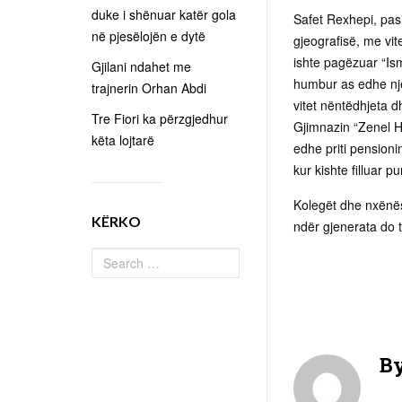
duke i shënuar katër gola
Safet Rexhepi, pasi
në pjesëlojën e dytë
gjeografisë, me vi
ishte pagëzuar “Ism
Gjilani ndahet me
humbur as edhe një
trajnerin Orhan Abdi
vitet nëntëdhjeta d
Tre Fiori ka përzgjedhur
Gjimnazin “Zenel Ha
këta lojtarë
edhe priti pensioni
kur kishte filluar p
Kolegët dhe nxënës
KËRKO
ndër gjenerata do
B