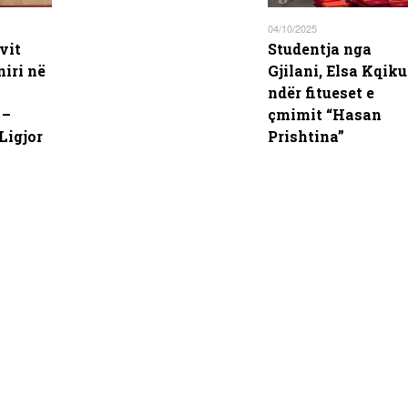
04/10/2025
vit
Studentja nga
iri në
Gjilani, Elsa Kqiku
ndër fitueset e
 –
çmimit “Hasan
 Ligjor
Prishtina”