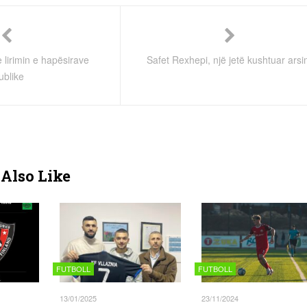
 lirimin e hapësirave
Safet Rexhepi, një jetë kushtuar arsi
ublike
Also Like
FUTBOLL
FUTBOLL
13/01/2025
23/11/2024