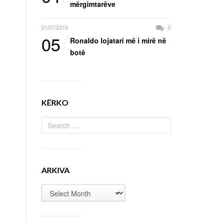
mërgimtarëve
21/07/2016
0
05
Ronaldo lojatari më i mirë në
botë
KËRKO
ARKIVA