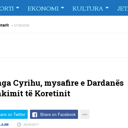
ORTI
EKONOMI
KULTURA
JE
tarit
-
07/08/2026
e Fiorin e San Marinos, duke i shënuar katër gola në pjesëlojën e
jnerin Orhan Abdi
-
06/08/2026
r këta lojtarë
-
06/08/2026
acionin ndaj Tre Fiori
-
06/08/2026
rëson Dritën
-
06/08/2026
olici portofolin me dokumente dhe të holla
-
06/08/2026
ga Cyrihu, mysafire e Dardanës
kimit të Koretinit
are on Twitter
Share on Facebook
26/04/2017
LAJMI