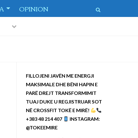
TA
OPINION
Previous
Next
 dytë
-
FILLOJENI JAVËN ME ENERGJI
MAKSIMALE DHE BËNI HAPIN E
PARË DREJT TRANSFORMIMIT
TUAJ DUKE U REGJISTRUAR SOT
NË CROSSFIT TOKË E MIRË!
+383 48 214 407
INSTAGRAM:
@TOKEEMIRE