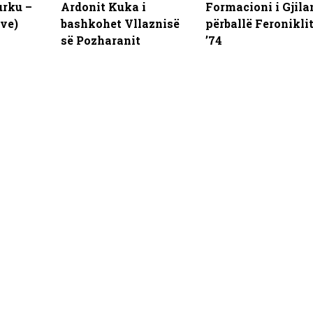
urku –
Ardonit Kuka i
Formacioni i Gjila
ive)
bashkohet Vllaznisë
përballë Feronikli
së Pozharanit
’74