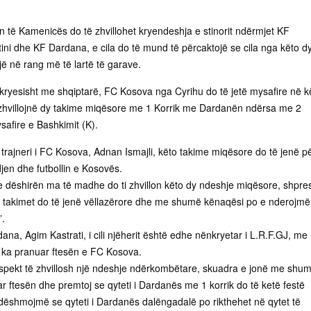
n të Kamenicës do të zhvillohet kryendeshja e stinorit ndërmjet KF
ini dhe KF Dardana, e cila do të mund të përcaktojë se cila nga këto d
ë në rang më të lartë të garave.
ë kryesisht me shqiptarë, FC Kosova nga Cyrihu do të jetë mysafire në k
i zhvillojnë dy takime miqësore me 1 Korrik me Dardanën ndërsa me 2
ysafire e Bashkimit (K).
r trajneri i FC Kosova, Adnan Ismajli, këto takime miqësore do të jenë p
jen dhe futbollin e Kosovës.
 dëshirën ma të madhe do ti zhvillon këto dy ndeshje miqësore, shpre
e takimet do të jenë vëllazërore dhe me shumë kënaqësi po e nderojmë
”.
ana, Agim Kastrati, i cili njëherit është edhe nënkryetar i L.R.F.GJ, me
 ka pranuar ftesën e FC Kosova.
spekt të zhvillosh një ndeshje ndërkombëtare, skuadra e jonë me shu
 ftesën dhe premtoj se qyteti i Dardanës me 1 korrik do të ketë festë
o dëshmojmë se qyteti i Dardanës dalëngadalë po rikthehet në qytet të