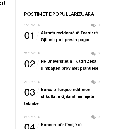
nit
t
POSTIMET E POPULLARIZUARA
15/07/2016
0
01
Aktorët rezidentë të Teatrit të
Gjilanit po i presin pagat
21/07/2016
0
02
Në Universitetin “Kadri Zeka”
u mbajtën provimet pranuese
21/07/2016
0
03
Bursa e Turqisë ndihmon
shkollat e Gjilanit me mjete
teknike
21/07/2016
0
04
Koncert për fëmijë të