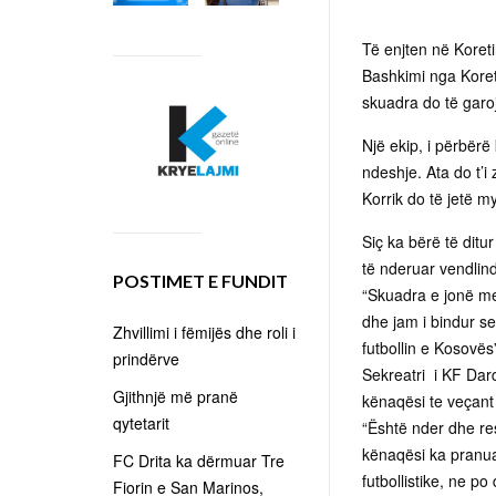
Të enjten në Koreti
Bashkimi nga Koret
skuadra do të garoj
Një ekip, i përbër
ndeshje. Ata do t’
Korrik do të jetë m
Siç ka bërë të ditu
të nderuar vendlind
POSTIMET E FUNDIT
“Skuadra e jonë me
dhe jam i bindur s
Zhvillimi i fëmijës dhe roli i
futbollin e Kosovës
prindërve
Sekreatri i KF Dard
Gjithnjë më pranë
kënaqësi te veçant
qytetarit
“Është nder dhe re
kënaqësi ka pranuar
FC Drita ka dërmuar Tre
futbollistike, ne p
Fiorin e San Marinos,