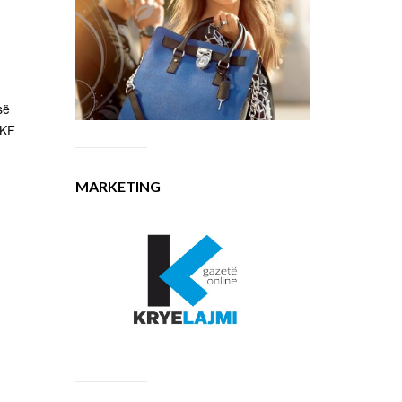
së
 KF
MARKETING