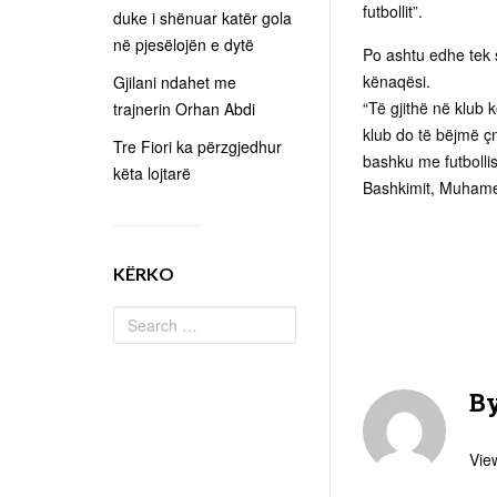
futbollit”.
duke i shënuar katër gola
në pjesëlojën e dytë
Po ashtu edhe tek 
kënaqësi.
Gjilani ndahet me
“Të gjithë në klub 
trajnerin Orhan Abdi
klub do të bëjmë ç
Tre Fiori ka përzgjedhur
bashku me futbollis
këta lojtarë
Bashkimit, Muhamet
KËRKO
B
View