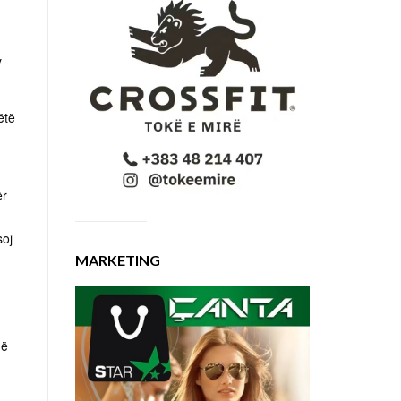
y
ëtë
ër
soj
MARKETING
më