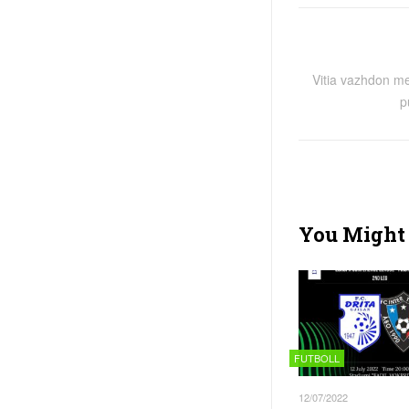
Vitia vazhdon me
p
You Might 
FUTBOLL
12/07/2022