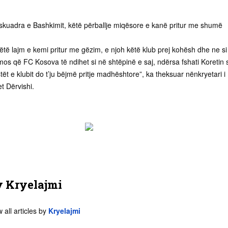
skuadra e Bashkimit, këtë përballje miqësore e kanë pritur me shumë
këtë lajm e kemi pritur me gëzim, e njoh këtë klub prej kohësh dhe ne si
mos që FC Kosova të ndihet si në shtëpinë e saj, ndërsa fshati Koretin 
tët e klubit do t’ju bëjmë pritje madhështore”, ka theksuar nënkryetari i
 Dërvishi.
y
Kryelajmi
 all articles by
Kryelajmi