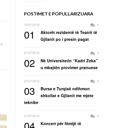
POSTIMET E POPULLARIZUARA
15/07/2016
0
01
Aktorët rezidentë të Teatrit të
Gjilanit po i presin pagat
em
21/07/2016
0
02
Në Universitetin “Kadri Zeka”
u mbajtën provimet pranuese
21/07/2016
0
03
Bursa e Turqisë ndihmon
shkollat e Gjilanit me mjete
teknike
21/07/2016
0
04
Koncert për fëmijë të