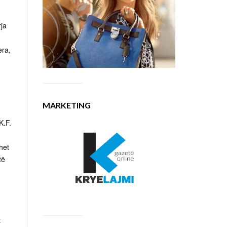
rja
era,
MARKETING
K.F.
het
të
t