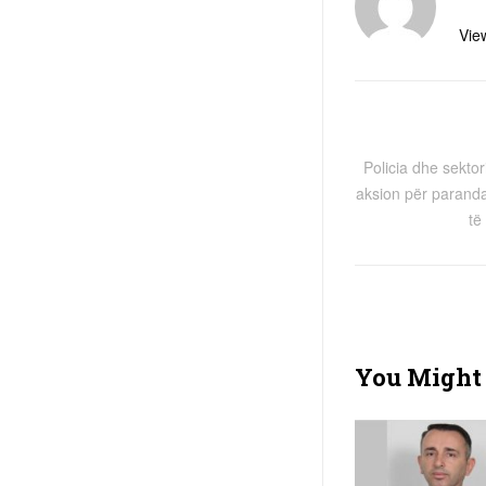
View
Policia dhe sektor
aksion për parandal
të
You Might 