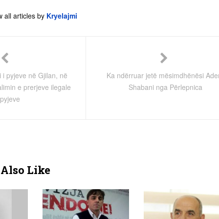
 all articles by
Kryelajmi
i i pyjeve në Gjilan, në
Ka ndërruar jetë mësimdhënësi Ad
imin e prerjeve ilegale
Shabani nga Përlepnica
 pyjeve
Also Like