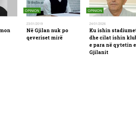
OPINION
OPINION
23/01/2019
24/01/2026
rmon
Në Gjilan nuk po
Ku ishin stadiume
qeveriset mirë
dhe cilat ishin klu
e para në qytetin e
Gjilanit