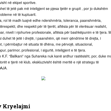
isht në ekipet sportive.
et të jetë pak më inteligjent se pjesa tjetër e grupit , por jo dukshëm
robleme në të kuptuarit.
ës, rol të madh luajnë edhe ndershmëria, toleranca, paanshmëria,
respekti, dhe respekti për të tjerët, aftësia për të vlerësuar realisht,
uar, niveli i njohurive profesionale, aftësia për bashkëpunim e të tjera. 
i duhet të jetë i drejtë, i paanshëm, që merr qëndrime të drejta, i
, i përmbajtur në situata të dhëna, me përvojë, situacional,
r, parimor, profesional, i sigurtë, inteligjent e të tjera.
e K.F. “Ballkani” nga Suhareka nuk kanë ardhur rastësisht, por, duke mo
orët e tjerë në klub, ekskluzivisht është meritë e një strategu të
DAJA.
y
Kryelajmi