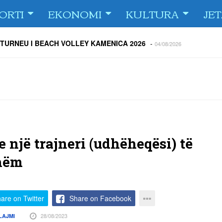
ORTI
EKONOMI
KULTURA
JE
 TURNEU I BEACH VOLLEY KAMENICA 2026
-
04/08/2026
 kundërshtar i FC Drita në Europa Conference League
-
04/08/2026
ë Dritën ndaj Tre Fiori
-
04/08/2026
rija Ramadanin
-
04/08/2026
 te dera e shtëpisë
-
03/08/2026
Islame në Gjilan organizoi pritje për bashkatdhetarët
-
03/08/2026
rita e Gjilani të luajnë nën dritën e reflektorëve
-
03/08/2026
e një trajneri (udhëheqësi) të
hëm
are on Twitter
Share on Facebook
28/08/2023
LAJMI