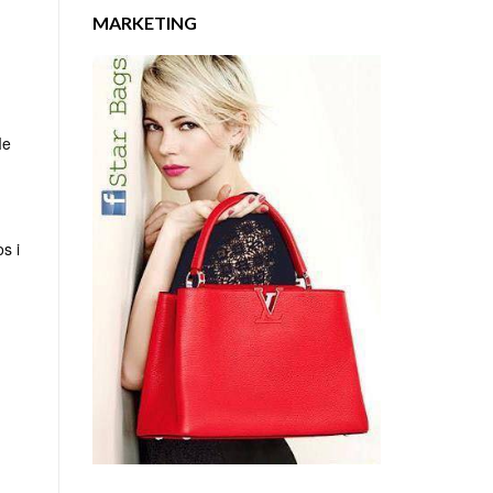
MARKETING
Me
s i