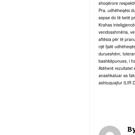
shoqërore respektiv
Pra, udhëheqësi duh
sepse do të ketë p
Krahas inteligjenc
vendosshmëria, vetë
aftësia për të pran
një fjalë udhëheqës
durueshëm, tolerant
bashkëpunues, i hapu
Atëherë rezultatet 
anashkaluar as fakt
ashtuquajtur ILIR 
B