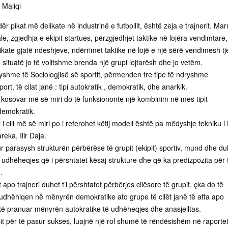
 Maliqi
r pikat më delikate në industrinë e futbollit, është zeja e trajnerit. Mar
e, zgjedhja e ekipit startues, përzgjedhjet taktike në lojëra vendimtare,
ikate gjatë ndeshjeve, ndërrimet taktike në lojë e një sërë vendimesh tj
jë situatë jo të volitshme brenda një grupi lojtarësh dhe jo vetëm.
ryshme të Sociologjisë së sportit, përmenden tre tipe të ndryshme
t, të cilat janë : tipi autokratik , demokratik, dhe anarkik.
n kosovar më së miri do të funksiononte një kombinim në mes tipit
 demokratik.
i cili më së miri po i referohet këtij modeli është pa mëdyshje tekniku i 
reka, Ilir Daja.
r parasysh strukturën përbërëse të grupit (ekipit) sportiv, mund dhe du
 i udhëheqjes që i përshtatet kësaj strukture dhe që ka predizpozita për 
.
apo trajneri duhet t’i përshtatet përbërjes cilësore të grupit, çka do të
udhëhiqen në mënyrën demokratike ato grupe të cilët janë të afta apo
r të pranuar mënyrën autokratike të udhëheqjes dhe anasjelltas.
it për të pasur sukses, luajnë një rol shumë të rëndësishëm në raporte