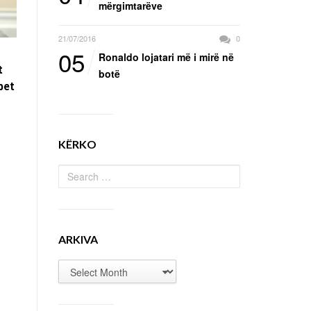
mërgimtarëve
21/07/2016
0
05
Ronaldo lojatari më i mirë në
t
botë
bet
KËRKO
ARKIVA