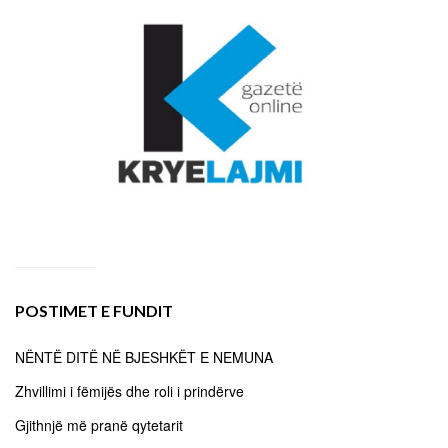
POSTIMET E FUNDIT
NËNTË DITË NË BJESHKËT E NEMUNA
Zhvillimi i fëmijës dhe roli i prindërve
Gjithnjë më pranë qytetarit