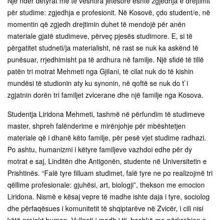
Një ndër detyrat më të vështira jetësore është zgjedhja e drejtimit
për studime: zgjedhja e profesionit. Në Kosovë, çdo student/e, në
momentin që zgjedh drejtimin duhet të mendojë për anën
materiale gjatë studimeve, përveç pjesës studimore. E, si të
përgatitet studneti/ja materialisht, në rast se nuk ka askënd të
punësuar, rrjedhimisht pa të ardhura në familje. Një sfidë të tillë
patën tri motrat Mehmeti nga Gjilani, të cilat nuk do të kishin
mundësi të studionin aty ku synonin, në qoftë se nuk do t`i
zgjatnin dorën tri familjet zvicerane dhe një familje nga Kosova.
Studentja Liridona Mehmeti, tashmë në përfundim të studimeve
master, shpreh falënderime e mirënjohje për mbështetjen
materiale që i dhanë këto familje, për pesë vjet studime radhazi.
Po ashtu, humanizmi i këtyre familjeve vazhdoi edhe për dy
motrat e saj, Linditën dhe Antigonën, studente në Universitetin e
Prishtinës. “Falë tyre filluam studimet, falë tyre ne po realizojmë tri
qëllime profesionale: gjuhësi, art, biologji”, thekson me emocion
Liridona. Nismë e kësaj vepre të madhe ishte daja i tyre, sociolog
dhe përfaqësues i komunitetit të shqiptarëve në Zvicër, i cili nisi