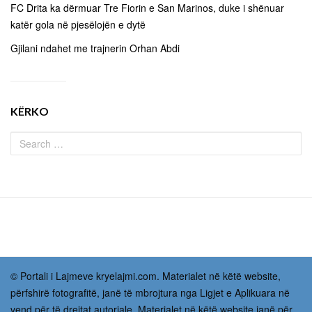
FC Drita ka dërmuar Tre Fiorin e San Marinos, duke i shënuar
katër gola në pjesëlojën e dytë
Gjilani ndahet me trajnerin Orhan Abdi
KËRKO
© Portali i Lajmeve kryelajmi.com. Materialet në këtë website,
përfshirë fotografitë, janë të mbrojtura nga Ligjet e Aplikuara në
vend për të drejtat autoriale. Materialet në këtë website janë për