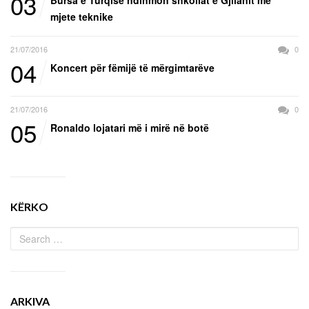
03
mjete teknike
21/07/2016
0
04
Koncert për fëmijë të mërgimtarëve
21/07/2016
0
05
Ronaldo lojatari më i mirë në botë
KËRKO
ARKIVA