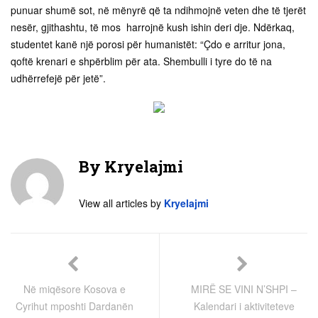
punuar shumë sot, në mënyrë që ta ndihmojnë veten dhe të tjerët
nesër, gjithashtu, të mos harrojnë kush ishin deri dje. Ndërkaq,
studentet kanë një porosi për humanistët: “Çdo e arritur jona,
qoftë krenari e shpërblim për ata. Shembulli i tyre do të na
udhërrefejë për jetë”.
By
Kryelajmi
View all articles by
Kryelajmi
Në miqësore Kosova e
MIRË SE VINI N’SHPI –
Cyrihut mposhti Dardanën
Kalendari i aktiviteteve