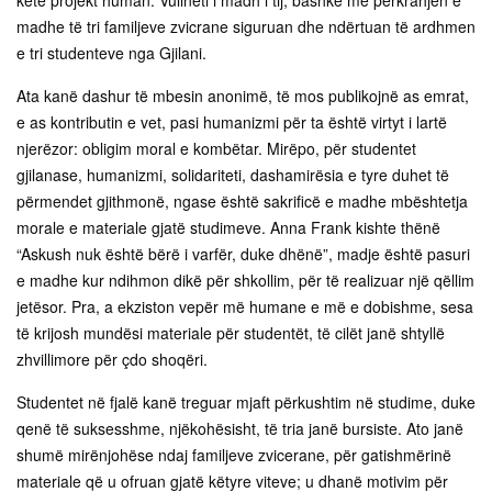
këtë projekt human. Vullneti i madh i tij, bashkë me përkrahjen e
madhe të tri familjeve zvicrane siguruan dhe ndërtuan të ardhmen
e tri studenteve nga Gjilani.
Ata kanë dashur të mbesin anonimë, të mos publikojnë as emrat,
e as kontributin e vet, pasi humanizmi për ta është virtyt i lartë
njerëzor: obligim moral e kombëtar. Mirëpo, për studentet
gjilanase, humanizmi, solidariteti, dashamirësia e tyre duhet të
përmendet gjithmonë, ngase është sakrificë e madhe mbështetja
morale e materiale gjatë studimeve. Anna Frank kishte thënë
“Askush nuk është bërë i varfër, duke dhënë”, madje është pasuri
e madhe kur ndihmon dikë për shkollim, për të realizuar një qëllim
jetësor. Pra, a ekziston vepër më humane e më e dobishme, sesa
të krijosh mundësi materiale për studentët, të cilët janë shtyllë
zhvillimore për çdo shoqëri.
Studentet në fjalë kanë treguar mjaft përkushtim në studime, duke
qenë të suksesshme, njëkohësisht, të tria janë bursiste. Ato janë
shumë mirënjohëse ndaj familjeve zvicerane, për gatishmërinë
materiale që u ofruan gjatë këtyre viteve; u dhanë motivim për