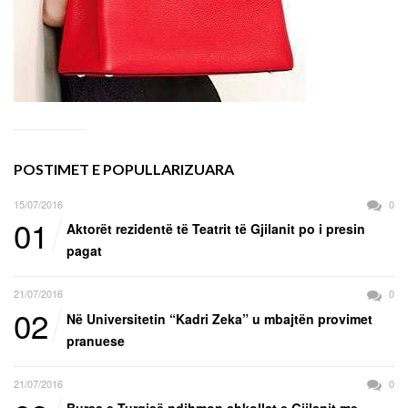
POSTIMET E POPULLARIZUARA
15/07/2016
0
01
Aktorët rezidentë të Teatrit të Gjilanit po i presin
pagat
21/07/2016
0
02
Në Universitetin “Kadri Zeka” u mbajtën provimet
pranuese
21/07/2016
0
Bursa e Turqisë ndihmon shkollat e Gjilanit me