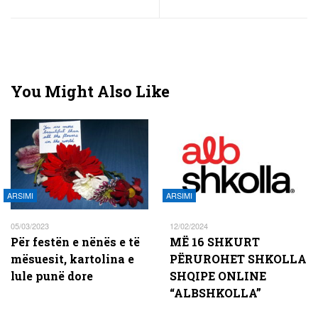
You Might Also Like
ARSIMI
ARSIMI
05/03/2023
12/02/2024
Për festën e nënës e të
MË 16 SHKURT
mësuesit, kartolina e
PËRUROHET SHKOLLA
lule punë dore
SHQIPE ONLINE
“ALBSHKOLLA”