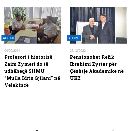
ARSIMI
ARSIMI
04/09/2024
27/12/2022
Profesori i historisë
Pensionohet Refik
Zaim Zymeri do të
Ibrahimi Zyrtar për
udhëheqë SHMU
Çështje Akademike në
“Mulla Idris Gjilani” në
UKZ
Velekincë