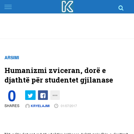
Skip
to
content
ARSIMI
Humanizmi zviceran, dorë e
djathtë për studentet gjilanase
0
SHARES
01/07/2017
KRYELAJMI