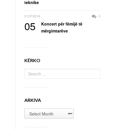
teknike
21/07/2016
0
05
Koncert për fëmijë të
mërgimtarëve
KËRKO
ARKIVA