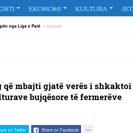
ORTI
EKONOMI
KULTURA
JE
ipën nga Liga e Parë
-
08/08/2026
tarit
-
07/08/2026
e Fiorin e San Marinos, duke i shënuar katër gola në pjesëlojën e
jnerin Orhan Abdi
-
06/08/2026
r këta lojtarë
-
06/08/2026
acionin ndaj Tre Fiori
-
06/08/2026
rëson Dritën
-
06/08/2026
g që mbajti gjatë verës i shkaktoi
turave bujqësore të fermerëve
are on Twitter
Share on Facebook