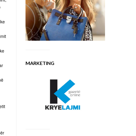
ë
,
ike
imit
uke
MARKETING
ar
në
tit
për