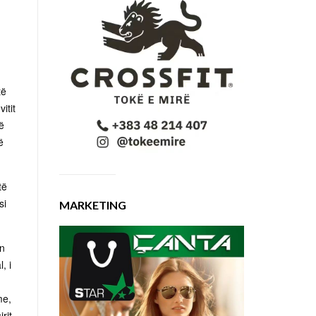
të
itit
ë
ë
të
si
MARKETING
ën
, i
me,
rit,