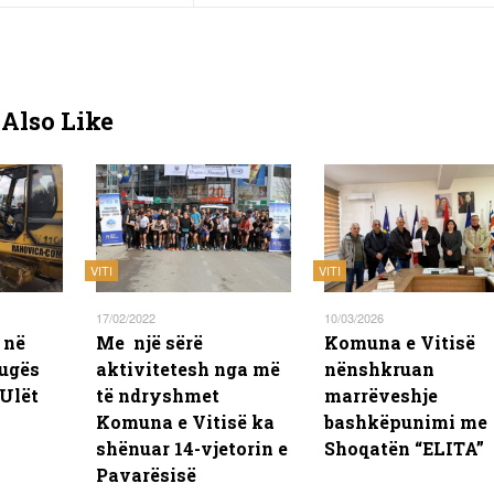
Also Like
VITI
VITI
17/02/2022
10/03/2026
 në
Me një sërë
Komuna e Vitisë
rugës
aktivitetesh nga më
nënshkruan
 Ulët
të ndryshmet
marrëveshje
Komuna e Vitisë ka
bashkëpunimi me
shënuar 14-vjetorin e
Shoqatën “ELITA”
Pavarësisë