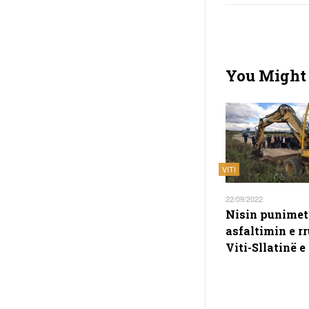
You Might 
VITI
22/09/2022
Nisin punimet
asfaltimin e r
Viti-Sllatinë e