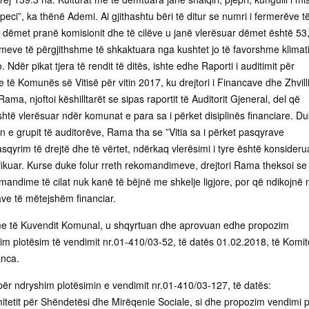
speci”, ka thënë Ademi. Ai gjithashtu bëri të ditur se numri i fermerëve t
r dëmet pranë komisionit dhe të cilëve u janë vlerësuar dëmet është 53
meve të përgjithshme të shkaktuara nga kushtet jo të favorshme klimat
Ndër pikat tjera të rendit të ditës, ishte edhe Raporti i auditimit për
 të Komunës së Vitisë për vitin 2017, ku drejtori i Financave dhe Zhvill
ma, njoftoi këshilltarët se sipas raportit të Auditorit Gjeneral, del që
htë vlerësuar ndër komunat e para sa i përket disiplinës financiare. D
n e grupit të auditorëve, Rama tha se ”Vitia sa i përket pasqyrave
asqyrim të drejtë dhe të vërtet, ndërkaq vlerësimi i tyre është konsideru
fikuar. Kurse duke folur rreth rekomandimeve, drejtori Rama theksoi se
andime të cilat nuk kanë të bëjnë me shkelje ligjore, por që ndikojnë 
ve të mëtejshëm financiar.
e të Kuvendit Komunal, u shqyrtuan dhe aprovuan edhe propozim
im plotësim të vendimit nr.01-410/03-52, të datës 01.02.2018, të Komite
anca.
ër ndryshim plotësimin e vendimit nr.01-410/03-127, të datës:
itetit për Shëndetësi dhe Mirëqenie Sociale, si dhe propozim vendimi 