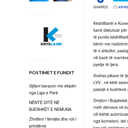
SHARES
KRYE
Këshilltarët e Kuve
kanë diskutuar për d
të punës këshilltar
bënin me realizimin 
të ri shkollor, pas
në bazë të marrëve
pyetje të tjera.
POSTIMET E FUNDIT
Krahas pikave të tj
LVV , në këtë sean
Gjilani barazon me ekipën
pasojë e kushteve 
nga Liga e Parë
Drejtori i Bujqësis
NËNTË DITË NË
rreth dëmeve në buj
BJESHKËT E NEMUNA
cili është autorizu
Zhvillimi i fëmijës dhe roli i
nga komisioni, del
prindërve
kap një sipërfaqe pr