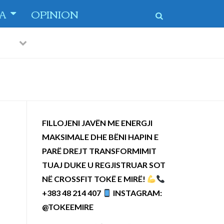
TA
OPINION
Previous
Next
 dytë
-
FILLOJENI JAVËN ME ENERGJI
MAKSIMALE DHE BËNI HAPIN E
PARË DREJT TRANSFORMIMIT
TUAJ DUKE U REGJISTRUAR SOT
NË CROSSFIT TOKË E MIRË!
+383 48 214 407
INSTAGRAM:
@TOKEEMIRE