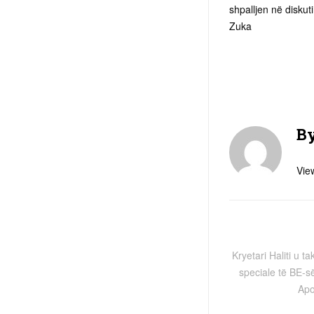
shpalljen në diskut
Zuka
B
View
Kryetari Haliti u 
speciale të BE-s
Apo