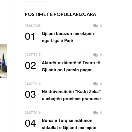
POSTIMET E POPULLARIZUARA
08/08/2026
0
01
Gjilani barazon me ekipën
nga Liga e Parë
15/07/2016
0
02
Aktorët rezidentë të Teatrit të
Gjilanit po i presin pagat
21/07/2016
0
03
Në Universitetin “Kadri Zeka”
u mbajtën provimet pranuese
21/07/2016
0
04
Bursa e Turqisë ndihmon
shkollat e Gjilanit me mjete