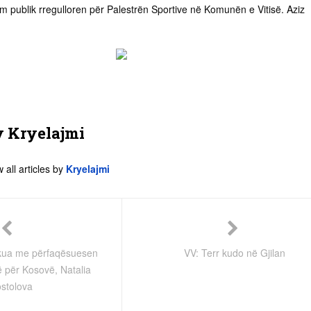
im publik rregulloren për Palestrën Sportive në Komunën e Vitisë. Aziz
y
Kryelajmi
 all articles by
Kryelajmi
takua me përfaqësuesen
VV: Terr kudo në Gjilan
ë për Kosovë, Natalia
stolova