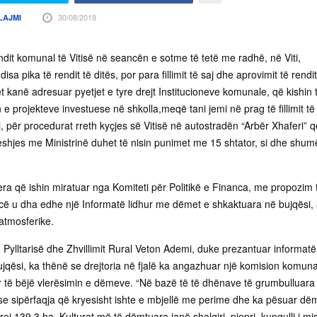
30/08/2018
LAJMI
ndit komunal të Vitisë në seancën e sotme të tetë me radhë, në Viti,
isa pika të rendit të ditës, por para fillimit të saj dhe aprovimit të rendit
ët kanë adresuar pyetjet e tyre drejt Institucioneve komunale, që kishin 
e projekteve investuese në shkolla,meqë tani jemi në prag të fillimit të v
taj, për procedurat rreth kyçjes së Vitisë në autostradën “Arbër Xhaferi” q
shjes me Ministrinë duhet të nisin punimet me 15 shtator, si dhe shum
era që ishin miratuar nga Komiteti për Politikë e Financa, me propozim 
cë u dha edhe një Informatë lidhur me dëmet e shkaktuara në bujqësi, 
atmosferike.
ë, Pylltarisë dhe Zhvillimit Rural Veton Ademi, duke prezantuar informat
qësi, ka thënë se drejtoria në fjalë ka angazhuar një komision komunal
ar të bëjë vlerësimin e dëmeve. “Në bazë të të dhënave të grumbulluara
 se sipërfaqja që kryesisht ishte e mbjellë me perime dhe ka pësuar dë
ej 139.3 ha. Kulturat më të dëmtuara janë shalqiri, pjepri, kungulli i misi