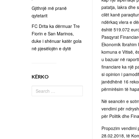
patatja, lakra dhe 
Gjithnjë më pranë
cilët kanë paraqitu
qytetarit
ndërkaq vlera e dë
FC Drita ka dërmuar Tre
është 519.072 euro. 
Fiorin e San Marinos,
Pasqyrat Financiare
duke i shënuar katër gola
Ekonomik Ibrahim Ra
në pjesëlojën e dytë
komuna e Vitisë, ës
u bazuar në raporti
financiare ka një p
si opinion i pamodi
KËRKO
janëdhënë 16 rekom
përmirësim të hapa
Në seancën e sotm
vendimi për ndrysh
për Politik dhe Fin
Propozim vendimi p
28.02.2018, të Kom