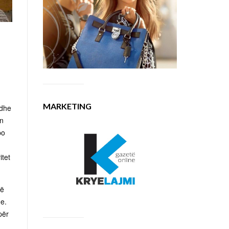
MARKETING
 dhe
an
po
itet
të
e.
për