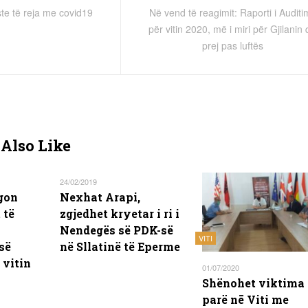
te të reja me covid19
Në vend të reagimit: Raporti i Auditim
për vitin 2020, më i miri për Gjilanin
prej pas luftës
Also Like
24/02/2019
agon
Nexhat Arapi,
 të
zgjedhet kryetar i ri i
Nendegës së PDK-së
VITI
së
në Sllatinë të Eperme
vitin
01/07/2020
Shënohet viktima 
parë nē Viti me