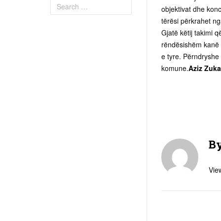
objektivat dhe konc
tërësi përkrahet ng
Gjatë këtij takimi
rëndësishëm kanë h
e tyre. Përndryshe 
komune.
Aziz Zuka
B
View