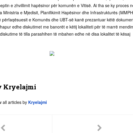
eptin e zhvillimit hapësinor për komunën e Vitisë. Ai tha se ky proces n
a Ministria e Mjedisit, Planifikimit Hapësinor dhe Infrastrukturës (MMPH
 që përfaqësuesit e Komunës dhe UBT-së kanë prezantuar këtë dokumen
apur edhe diskutimet me banorët e këtij lokaliteti për të marrë mendi
diskutime të tilla parashihen të mbahen edhe në disa lokalitet të kësaj
y
Kryelajmi
 all articles by
Kryelajmi