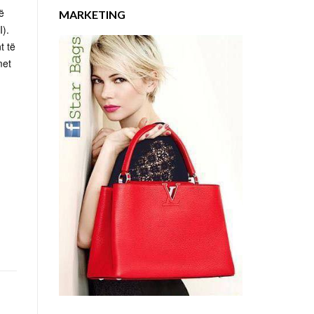
ë
MARKETING
I).
t të
met