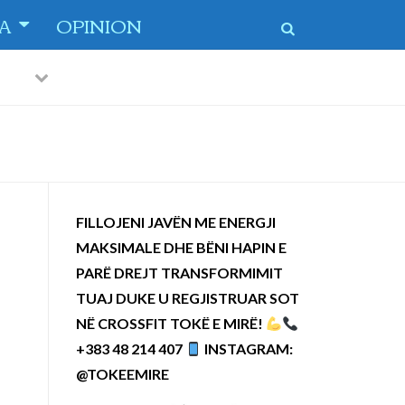
TA
OPINION
Previous
Next
 dytë
-
FILLOJENI JAVËN ME ENERGJI
MAKSIMALE DHE BËNI HAPIN E
PARË DREJT TRANSFORMIMIT
TUAJ DUKE U REGJISTRUAR SOT
NË CROSSFIT TOKË E MIRË!
+383 48 214 407
INSTAGRAM:
@TOKEEMIRE