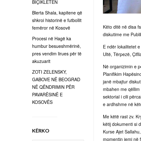
BIÇIKLETËN
Blerta Shala, kapitene që
shkroi historinë e futbollit
Këto ditë në disa f
femëror në Kosovë
diskutime me Publik
Procesi në Hagë ka
humbur besueshmërinë,
E ndër lokalitetet 
pres vendim lirues për të
Ultë, Tërpezë, Çifl
akuzuarit
Në organizimin e p
ZOTI ZELENSKY,
Planifikim Hapësino
GABOVE NË BEOGRAD
janë mbajtur diskut
NË QËNDRIMIN PËR
mbahen me qëllim të
PAVARËSINË E
sektorial i cili për
KOSOVËS
e ardhshme në kë
Me këtë rast zv. Kr
këtij dokumenti si
KËRKO
Kurse Ajet Sallahu,
momentin jemi në fa