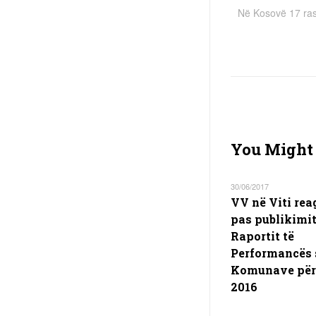
Në Kosovë 17 ras
You Might 
30/06/2017
VV në Viti re
pas publikimit
Raportit të
Performancës 
Komunave për 
2016