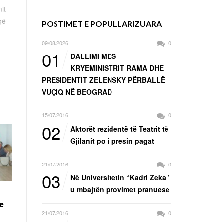
it
 që
POSTIMET E POPULLARIZUARA
09/08/2026
0
01
DALLIMI MES
KRYEMINISTRIT RAMA DHE
PRESIDENTIT ZELENSKY PËRBALLË
VUÇIQ NË BEOGRAD
15/07/2016
0
02
Aktorët rezidentë të Teatrit të
Gjilanit po i presin pagat
21/07/2016
0
03
Në Universitetin “Kadri Zeka”
u mbajtën provimet pranuese
e
21/07/2016
0