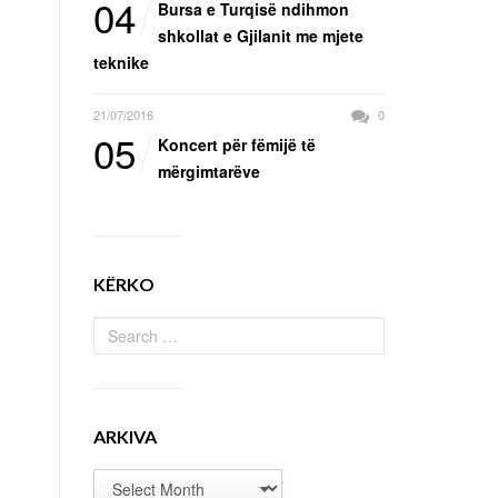
04
Bursa e Turqisë ndihmon
shkollat e Gjilanit me mjete
teknike
21/07/2016
0
05
Koncert për fëmijë të
mërgimtarëve
KËRKO
ARKIVA