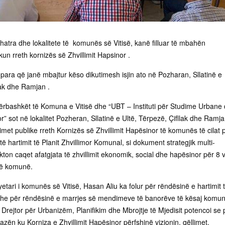
shatra dhe lokalitete të komunës së Vitisë, kanë filluar të mbahën
un rreth kornizës së Zhvillimit Hapsinor .
e para që janë mbajtur këso dikutimesh isjin ato në Pozharan, Sllatinë e
lak dhe Ramjan .
ërbashkët të Komuna e Vitisë dhe “UBT – Instituti për Studime Urbane
r” sot në lokalitet Pozheran, Sllatinë e Ultë, Tërpezë, Çifllak dhe Ramj
imet publike rreth Kornizës së Zhvillimit Hapësinor të komunës të cilat 
 hartimit të Planit Zhvillimor Komunal, si dokument strategjik multi-
cakton caqet afatgjata të zhvillimit ekonomik, social dhe hapësinor për 8 v
të komunë.
yetari i komunës së Vitisë, Hasan Aliu ka folur për rëndësinë e hartimit 
 dhe për rëndësinë e marrjes së mendimeve të banorëve të kësaj komun
 Drejtor për Urbanizëm, Planifikim dhe Mbrojtje të Mjedisit potencoi se 
zën ku Korniza e Zhvillimit Hapësinor përfshinë vizionin, qëllimet,