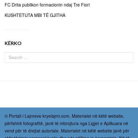
FC Drita publikon formacionin ndaj Tre Fiori
KUSHTETUTA MBI TË GJITHA
KËRKO
© Portali i Lajmeve kryelajmi.com. Materialet në këtë website,
përfshirë fotografitë, janë të mbrojtura nga Ligjet e Aplikuara në
vend për të drejtat autoriale. Materialet në këtë website janë për
shfrytëzimin personal tuajin dhe për qëllime jo-komerciale. Në të