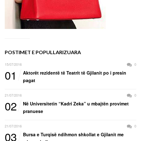
POSTIMET E POPULLARIZUARA
15/07/2016
0
01
Aktorët rezidentë të Teatrit të Gjilanit po i presin
pagat
21/07/2016
0
02
Në Universitetin “Kadri Zeka” u mbajtën provimet
pranuese
21/07/2016
0
03
Bursa e Turqisë ndihmon shkollat e Gjilanit me