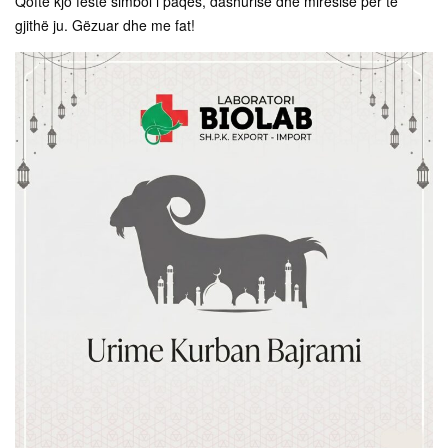
Qoftë kjo festë simbol i paqes, dashurisë dhe mirësisë për të
gjithë ju. Gëzuar dhe me fat!