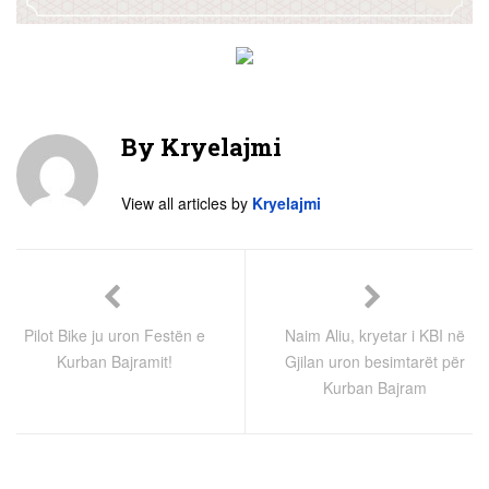
By
Kryelajmi
View all articles by
Kryelajmi
Pilot Bike ju uron Festën e
Naim Aliu, kryetar i KBI në
Kurban Bajramit!
Gjilan uron besimtarët për
Kurban Bajram