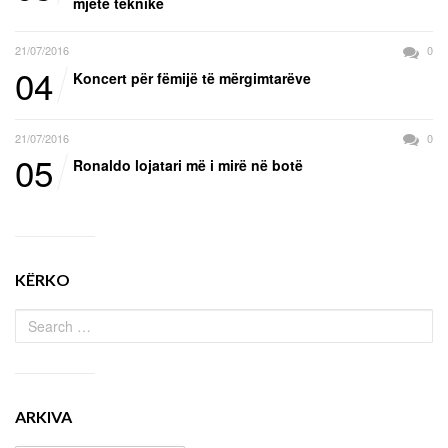
mjete teknike
21/07/2016
0
04
Koncert për fëmijë të mërgimtarëve
21/07/2016
0
05
Ronaldo lojatari më i mirë në botë
KËRKO
ARKIVA