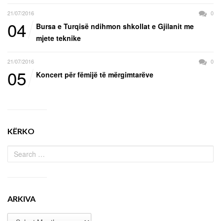
21/07/2016
0
04
Bursa e Turqisë ndihmon shkollat e Gjilanit me
mjete teknike
21/07/2016
0
05
Koncert për fëmijë të mërgimtarëve
KËRKO
ARKIVA