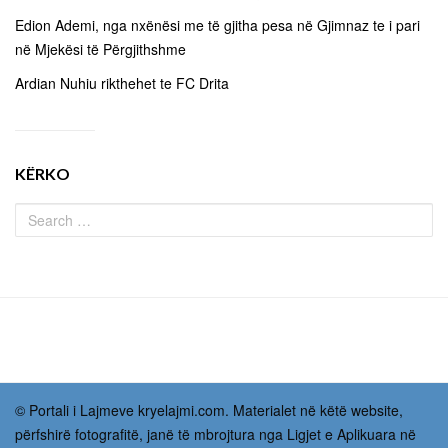
Edion Ademi, nga nxënësi me të gjitha pesa në Gjimnaz te i pari
në Mjekësi të Përgjithshme
Ardian Nuhiu rikthehet te FC Drita
KËRKO
© Portali i Lajmeve kryelajmi.com. Materialet në këtë website,
përfshirë fotografitë, janë të mbrojtura nga Ligjet e Aplikuara në