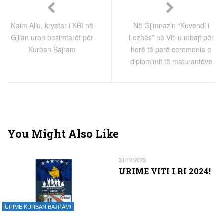
Naim Aliu, kryetar i KBI në
Në Gjimnazin “Kuvendi i
Gjilan uron besimtarët për
Lezhës” në Viti u mbajt për
Kurban Bajram
herë të parë ceremonia e
diplomimit të maturantëve
You Might Also Like
31/12/2023
URIME VITI I RI 2024!
URIME KURBAN BAJRAMI