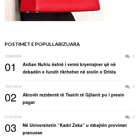
POSTIMET E POPULLARIZUARA
10/08/2026
0
01
Ardian Nuhiu është i vetmi kryetrajner që në
dekadën e fundit rikthehet në stolin e Dritës
15/07/2016
0
02
Aktorët rezidentë të Teatrit të Gjilanit po i presin
pagat
21/07/2016
0
03
Në Universitetin “Kadri Zeka” u mbajtën provimet
pranuese