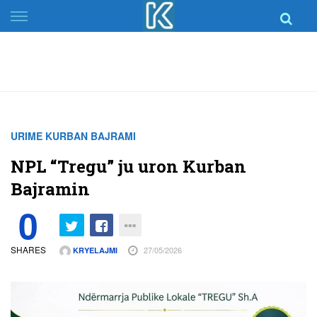
Skip
to
content
URIME KURBAN BAJRAMI
NPL “Tregu” ju uron Kurban
Bajramin
0
SHARES
27/05/2026
KRYELAJMI