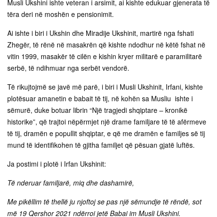
Musli Ukshini ishte veteran i arsimit, ai kishte edukuar gjenerata të
tëra deri në moshën e pensionimit.
Ai ishte i biri i Ukshin dhe Miradije Ukshinit, martirë nga fshati
Zhegër, të rënë në masakrën që kishte ndodhur në këtë fshat në
vitin 1999, masakër të cilën e kishin kryer militarë e paramilitarë
serbë, të ndihmuar nga serbët vendorë.
Të rikujtojmë se javë më parë, i biri i Musli Ukshinit, Irfani, kishte
plotësuar amanetin e babait të tij, në kohën sa Musliu ishte i
sëmurë, duke botuar librin “Një tragjedi shqiptare – kronikë
historike”, që trajtoi nëpërmjet një drame familjare të të afërmeve
të tij, dramën e popullit shqiptar, e që me dramën e familjes së tij
mund të identifikohen të gjitha familjet që pësuan gjatë luftës.
Ja postimi i plotë i Irfan Ukshinit:
Të nderuar familjarë, miq dhe dashamirë,
Me pikëllim të thellë ju njoftoj se pas një sëmundje të rëndë, sot
më 19 Qershor 2021 ndërroi jetë Babai im Musli Ukshini.