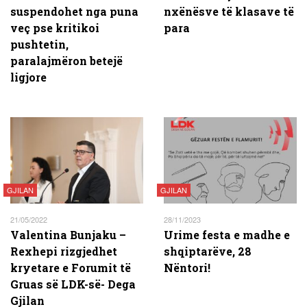
suspendohet nga puna
nxënësve të klasave të
veç pse kritikoi
para
pushtetin,
paralajmëron betejë
ligjore
GJILAN
GJILAN
21/05/2022
28/11/2023
Valentina Bunjaku –
Urime festa e madhe e
Rexhepi rizgjedhet
shqiptarëve, 28
kryetare e Forumit të
Nëntori!
Gruas së LDK-së- Dega
Gjilan