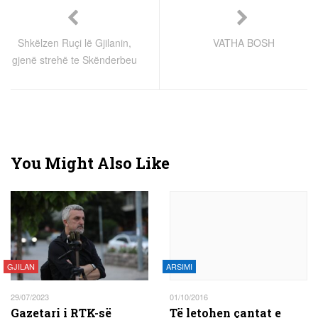
Shkëlzen Ruçi lë Gjilanin,
VATHA BOSH
gjenë strehë te Skënderbeu
You Might Also Like
GJILAN
ARSIMI
29/07/2023
01/10/2016
Gazetari i RTK-së
Të letohen çantat e