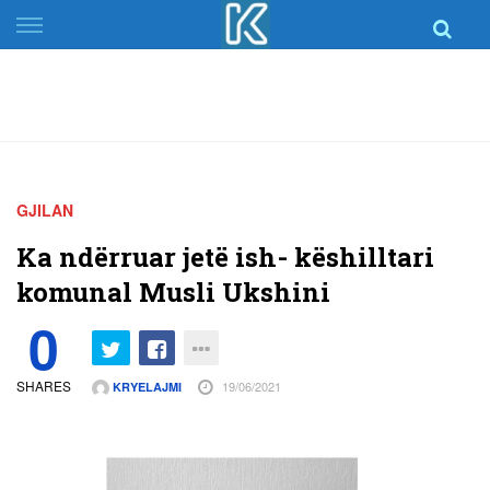
Skip
to
content
GJILAN
Ka ndërruar jetë ish- këshilltari
komunal Musli Ukshini
0
SHARES
19/06/2021
KRYELAJMI