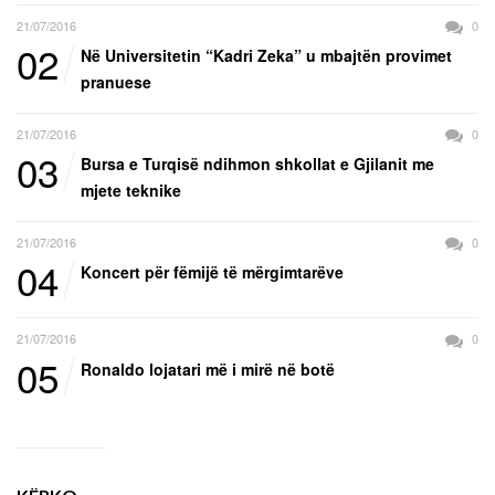
21/07/2016
0
02
Në Universitetin “Kadri Zeka” u mbajtën provimet
pranuese
21/07/2016
0
03
Bursa e Turqisë ndihmon shkollat e Gjilanit me
mjete teknike
21/07/2016
0
04
Koncert për fëmijë të mërgimtarëve
21/07/2016
0
05
Ronaldo lojatari më i mirë në botë