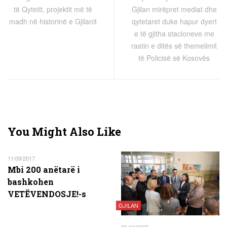
të Qytetit, projektit më të
Gjilan mirëpret mediat dhe
madh në historinë e Gjilanit
qytetaret duke hapur dyert
e të gjitha stacioneve me
rastin e ditës së themelimit
të Policisë së Kosovës
You Might Also Like
11/09/2017
Mbi 200 anëtarë i
bashkohen
VETËVENDOSJE!-s
GJILAN