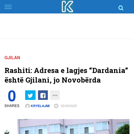
Skip
to
content
GJILAN
Rashiti: Adresa e lagjes “Dardania”
është Gjilani, jo Novobërda
0
SHARES
03/09/2025
KRYELAJMI