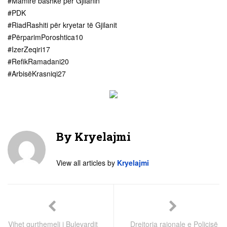
#Mamirë bashkë për Gjilanin
#PDK
#RiadRashiti për kryetar të Gjilanit
#PërparimPoroshtica10
#IzerZeqiri17
#RefikRamadani20
#ArbisëKrasniqi27
By
Kryelajmi
View all articles by
Kryelajmi
Vihet gurthemeli i Bulevardit
Drejtoria rajonale e Policisë