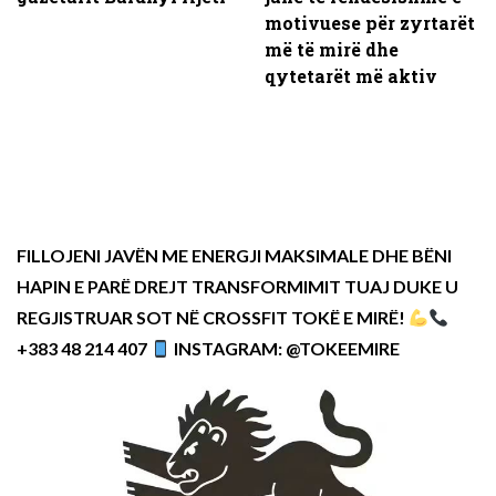
motivuese për zyrtarët
më të mirë dhe
qytetarët më aktiv
FILLOJENI JAVËN ME ENERGJI MAKSIMALE DHE BËNI
HAPIN E PARË DREJT TRANSFORMIMIT TUAJ DUKE U
REGJISTRUAR SOT NË CROSSFIT TOKË E MIRË!
+383 48 214 407
INSTAGRAM: @TOKEEMIRE