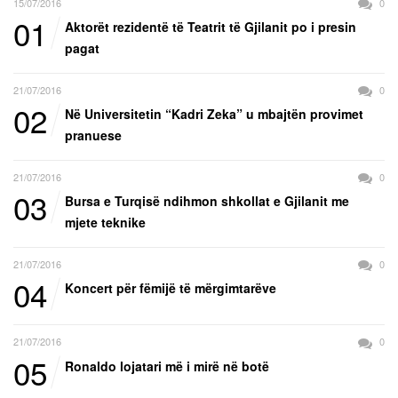
15/07/2016
0
01
Aktorët rezidentë të Teatrit të Gjilanit po i presin
pagat
21/07/2016
0
02
Në Universitetin “Kadri Zeka” u mbajtën provimet
pranuese
21/07/2016
0
03
Bursa e Turqisë ndihmon shkollat e Gjilanit me
mjete teknike
21/07/2016
0
04
Koncert për fëmijë të mërgimtarëve
21/07/2016
0
05
Ronaldo lojatari më i mirë në botë