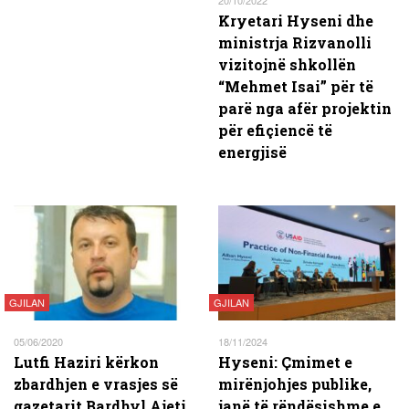
20/10/2022
Kryetari Hyseni dhe
ministrja Rizvanolli
vizitojnë shkollën
“Mehmet Isai” për të
parë nga afër projektin
për efiçiencë të
energjisë
GJILAN
GJILAN
05/06/2020
18/11/2024
Lutfi Haziri kërkon
Hyseni: Çmimet e
zbardhjen e vrasjes së
mirënjohjes publike,
gazetarit Bardhyl Ajeti
janë të rëndësishme e