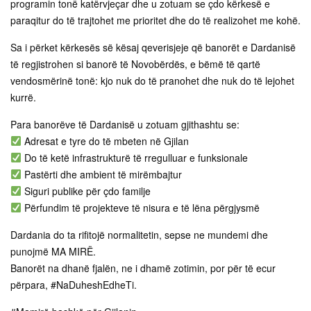
programin tonë katërvjeçar dhe u zotuam se çdo kërkesë e
paraqitur do të trajtohet me prioritet dhe do të realizohet me kohë.
Sa i përket kërkesës së kësaj qeverisjeje që banorët e Dardanisë
të regjistrohen si banorë të Novobërdës, e bëmë të qartë
vendosmërinë tonë: kjo nuk do të pranohet dhe nuk do të lejohet
kurrë.
Para banorëve të Dardanisë u zotuam gjithashtu se:
Adresat e tyre do të mbeten në Gjilan
Do të ketë infrastrukturë të rregulluar e funksionale
Pastërti dhe ambient të mirëmbajtur
Siguri publike për çdo familje
Përfundim të projekteve të nisura e të lëna përgjysmë
Dardania do ta rifitojë normalitetin, sepse ne mundemi dhe
punojmë MA MIRË.
Banorët na dhanë fjalën, ne i dhamë zotimin, por për të ecur
përpara, #NaDuheshEdheTi.