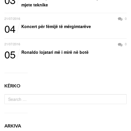
mjete teknike
21/07/2016
0
04
Koncert për fëmijë të mërgimtarëve
21/07/2016
0
05
Ronaldo lojatari më i mirë në botë
KËRKO
ARKIVA