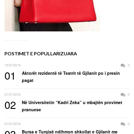
POSTIMET E POPULLARIZUARA
15/07/2016
0
01
Aktorët rezidentë të Teatrit të Gjilanit po i presin
pagat
21/07/2016
0
02
Në Universitetin “Kadri Zeka” u mbajtën provimet
pranuese
21/07/2016
0
03
Bursa e Turqisë ndihmon shkollat e Gjilanit me