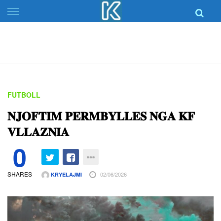
Skip
to
content
FUTBOLL
𝐍𝐉𝐎𝐅𝐓𝐈𝐌 𝐏𝐄𝐑𝐌𝐁𝐘𝐋𝐋𝐄𝐒 𝐍𝐆𝐀 𝐊𝐅
𝐕𝐋𝐋𝐀𝐙𝐍𝐈𝐀
0
SHARES
02/06/2026
KRYELAJMI