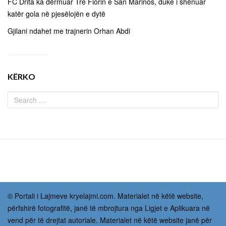
FC Drita ka dërmuar Tre Fiorin e San Marinos, duke i shënuar
katër gola në pjesëlojën e dytë
Gjilani ndahet me trajnerin Orhan Abdi
KËRKO
© Portali i Lajmeve kryelajmi.com. Materialet në këtë website,
përfshirë fotografitë, janë të mbrojtura nga Ligjet e Aplikuara në
vend për të drejtat autoriale. Materialet në këtë website janë për