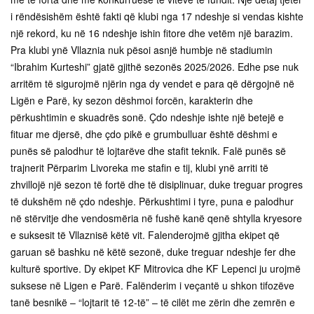
i rëndësishëm është fakti që klubi nga 17 ndeshje si vendas kishte
një rekord, ku në 16 ndeshje ishin fitore dhe vetëm një barazim.
Pra klubi ynë Vllaznia nuk pësoi asnjë humbje në stadiumin
“Ibrahim Kurteshi” gjatë gjithë sezonës 2025/2026. Edhe pse nuk
arritëm të sigurojmë njërin nga dy vendet e para që dërgojnë në
Ligën e Parë, ky sezon dëshmoi forcën, karakterin dhe
përkushtimin e skuadrës sonë. Çdo ndeshje ishte një betejë e
fituar me djersë, dhe çdo pikë e grumbulluar është dëshmi e
punës së palodhur të lojtarëve dhe stafit teknik. Falë punës së
trajnerit Përparim Livoreka me stafin e tij, klubi ynë arriti të
zhvillojë një sezon të fortë dhe të disiplinuar, duke treguar progres
të dukshëm në çdo ndeshje. Përkushtimi i tyre, puna e palodhur
në stërvitje dhe vendosmëria në fushë kanë qenë shtylla kryesore
e suksesit të Vllaznisë këtë vit. Falenderojmë gjitha ekipet që
garuan së bashku në këtë sezonë, duke treguar ndeshje fer dhe
kulturë sportive. Dy ekipet KF Mitrovica dhe KF Lepenci ju urojmë
suksese në Ligen e Parë. Falënderim i veçantë u shkon tifozëve
tanë besnikë – “lojtarit të 12-të” – të cilët me zërin dhe zemrën e