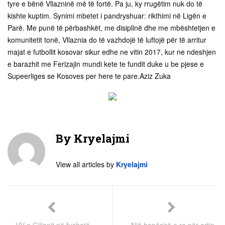
tyre e bënë Vllazninë më të fortë. Pa ju, ky rrugëtim nuk do të
kishte kuptim. Synimi mbetet i pandryshuar: rikthimi në Ligën e
Parë. Me punë të përbashkët, me disiplinë dhe me mbështetjen e
komunitetit tonë, Vllaznia do të vazhdojë të luftojë për të arritur
majat e futbollit kosovar sikur edhe ne vitin 2017, kur ne ndeshjen
e barazhit me Ferizajin mundi kete te fundit duke u be pjese e
Supeerliges se Kosoves per here te pare.Aziz Zuka
By
Kryelajmi
View all articles by
Kryelajmi