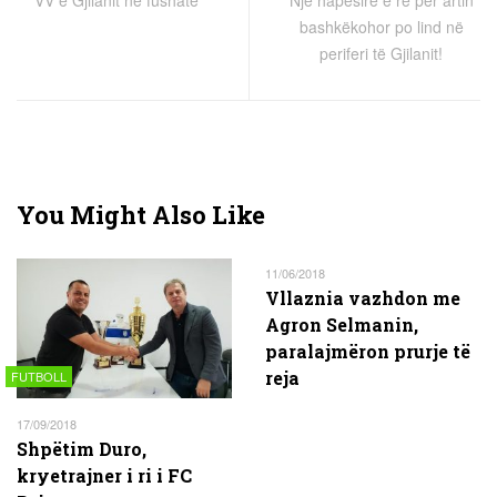
VV e Gjilanit në fushatë
Një hapësirë e re për artin
bashkëkohor po lind në
periferi të Gjilanit!
You Might Also Like
11/06/2018
Vllaznia vazhdon me
Agron Selmanin,
paralajmëron prurje të
reja
FUTBOLL
17/09/2018
Shpëtim Duro,
kryetrajner i ri i FC