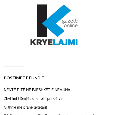
POSTIMET E FUNDIT
NËNTË DITË NË BJESHKËT E NEMUNA
Zhvillimi i fëmijës dhe roli i prindërve
Gjithnjë më pranë qytetarit