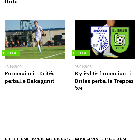
Drita
FUTBOLL
FUTBOLL
15/10/2022
08/04/2023
Formacioni i Dritës
Ky është formacioni i
përballë Dukagjinit
Dritës përballë Trepçës
’89
FILLOJENI JAVËN ME ENERGJI MAKSIMALE DHE BËNI