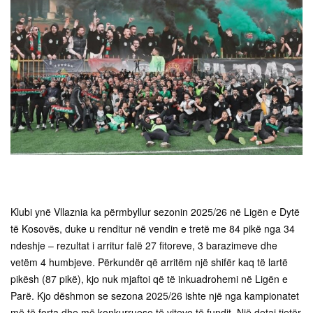
Klubi ynë Vllaznia ka përmbyllur sezonin 2025/26 në Ligën e Dytë
të Kosovës, duke u renditur në vendin e tretë me 84 pikë nga 34
ndeshje – rezultat i arritur falë 27 fitoreve, 3 barazimeve dhe
vetëm 4 humbjeve. Përkundër që arritëm një shifër kaq të lartë
pikësh (87 pikë), kjo nuk mjaftoi që të inkuadrohemi në Ligën e
Parë. Kjo dëshmon se sezona 2025/26 ishte një nga kampionatet
më të forta dhe më konkurruese të viteve të fundit. Një detaj tjetër