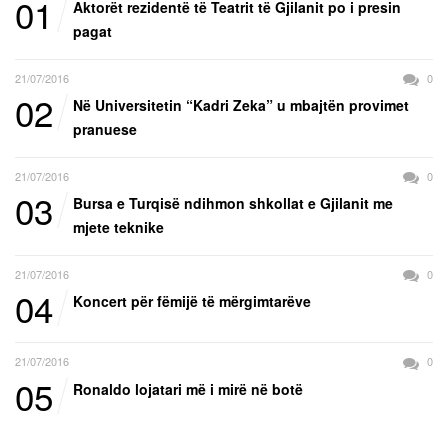
01
Aktorët rezidentë të Teatrit të Gjilanit po i presin
pagat
21/07/2016
0
02
Në Universitetin “Kadri Zeka” u mbajtën provimet
pranuese
21/07/2016
0
03
Bursa e Turqisë ndihmon shkollat e Gjilanit me
mjete teknike
21/07/2016
0
04
Koncert për fëmijë të mërgimtarëve
21/07/2016
0
05
Ronaldo lojatari më i mirë në botë