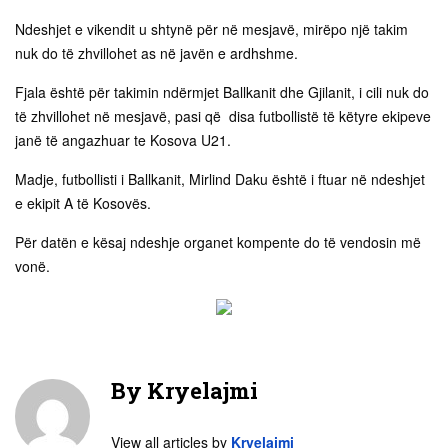
Ndeshjet e vikendit u shtynë për në mesjavë, mirëpo një takim
nuk do të zhvillohet as në javën e ardhshme.
Fjala është për takimin ndërmjet Ballkanit dhe Gjilanit, i cili nuk do
të zhvillohet në mesjavë, pasi që disa futbollistë të këtyre ekipeve
janë të angazhuar te Kosova U21.
Madje, futbollisti i Ballkanit, Mirlind Daku
është i ftuar në ndeshjet
e ekipit A të Kosovës.
Për datën e kësaj ndeshje organet kompente do të vendosin më
vonë.
By
Kryelajmi
View all articles by
Kryelajmi