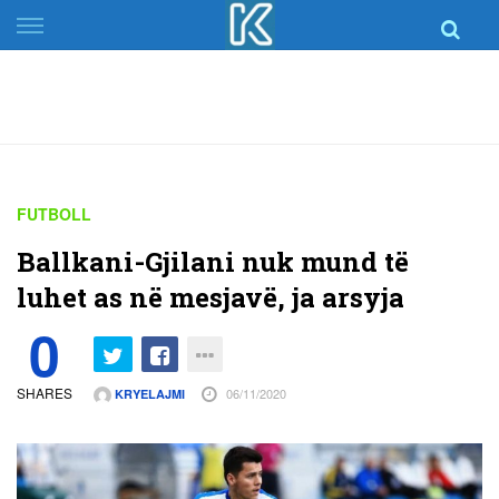
Skip
to
content
FUTBOLL
Ballkani-Gjilani nuk mund të
luhet as në mesjavë, ja arsyja
0
SHARES
06/11/2020
KRYELAJMI