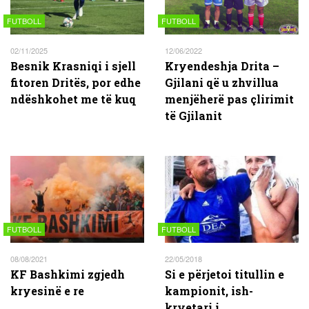
FUTBOLL
FUTBOLL
02/11/2025
12/06/2022
Besnik Krasniqi i sjell
Kryendeshja Drita –
fitoren Dritës, por edhe
Gjilani që u zhvillua
ndëshkohet me të kuq
menjëherë pas çlirimit
të Gjilanit
FUTBOLL
FUTBOLL
08/08/2021
22/05/2018
KF Bashkimi zgjedh
Si e përjetoi titullin e
kryesinë e re
kampionit, ish-
kryetari i