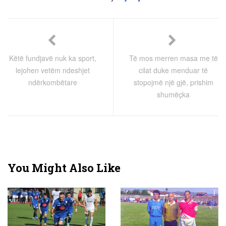
Këtë fundjavë nuk ka sport,
Të mos merren masa me të
lejohen vetëm ndeshjet
cilat duke menduar të
ndërkombëtare
stopojmë një gjë, prishim
shumëçka
You Might Also Like