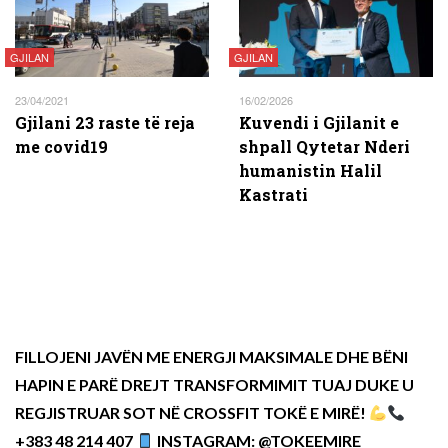
GJILAN
GJILAN
23/04/2021
16/02/2026
Gjilani 23 raste të reja
Kuvendi i Gjilanit e
me covid19
shpall Qytetar Nderi
humanistin Halil
Kastrati
FILLOJENI JAVËN ME ENERGJI MAKSIMALE DHE BËNI
HAPIN E PARË DREJT TRANSFORMIMIT TUAJ DUKE U
REGJISTRUAR SOT NË CROSSFIT TOKË E MIRË!
+383 48 214 407
INSTAGRAM: @TOKEEMIRE