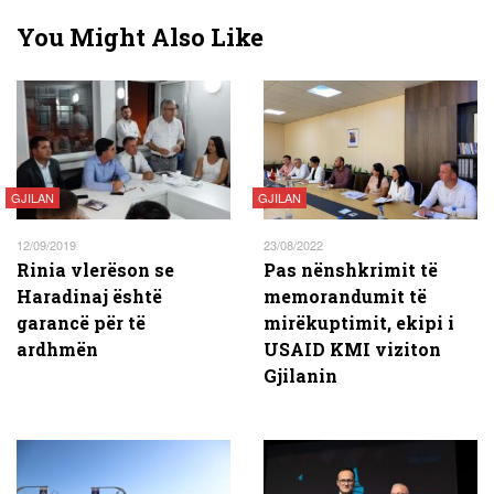
You Might Also Like
GJILAN
GJILAN
12/09/2019
23/08/2022
Rinia vlerëson se
Pas nënshkrimit të
Haradinaj është
memorandumit të
garancë për të
mirëkuptimit, ekipi i
ardhmën
USAID KMI viziton
Gjilanin