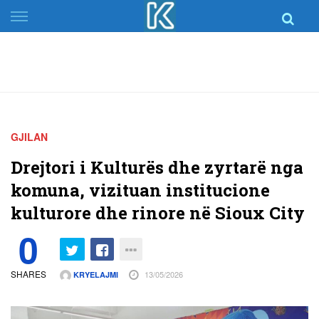
Skip
to
content
GJILAN
Drejtori i Kulturës dhe zyrtarë nga
komuna, vizituan institucione
kulturore dhe rinore në Sioux City
0
SHARES
13/05/2026
KRYELAJMI