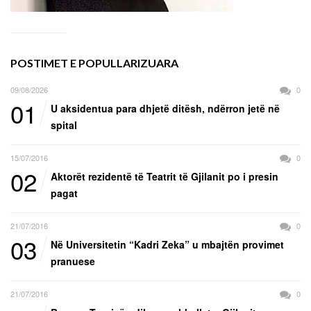
POSTIMET E POPULLARIZUARA
09/08/2026
0
01
U aksidentua para dhjetë ditësh, ndërron jetë në
spital
15/07/2016
0
02
Aktorët rezidentë të Teatrit të Gjilanit po i presin
pagat
21/07/2016
0
03
Në Universitetin “Kadri Zeka” u mbajtën provimet
pranuese
21/07/2016
0