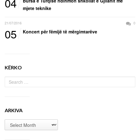
04
Bursa e Turqisë ndihmon shkollat e Gjilanit me
mjete teknike
21/07/2016
0
05
Koncert për fëmijë të mërgimtarëve
KËRKO
ARKIVA