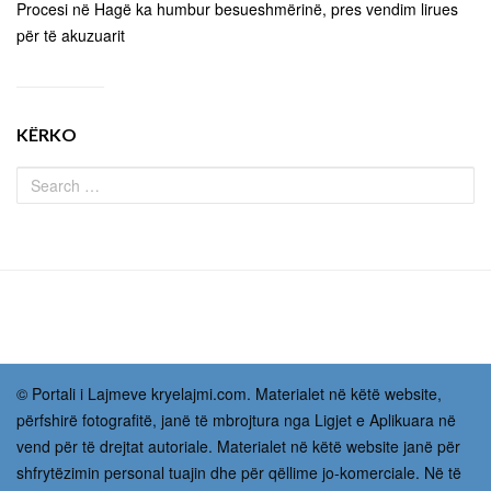
Procesi në Hagë ka humbur besueshmërinë, pres vendim lirues
për të akuzuarit
KËRKO
© Portali i Lajmeve kryelajmi.com. Materialet në këtë website,
përfshirë fotografitë, janë të mbrojtura nga Ligjet e Aplikuara në
vend për të drejtat autoriale. Materialet në këtë website janë për
shfrytëzimin personal tuajin dhe për qëllime jo-komerciale. Në të