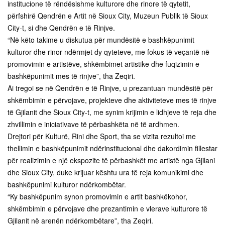
institucione të rëndësishme kulturore dhe rinore të qytetit,
përfshirë Qendrën e Artit në Sioux City, Muzeun Publik të Sioux
City-t, si dhe Qendrën e të Rinjve.
“Në këto takime u diskutua për mundësitë e bashkëpunimit
kulturor dhe rinor ndërmjet dy qyteteve, me fokus të veçantë në
promovimin e artistëve, shkëmbimet artistike dhe fuqizimin e
bashkëpunimit mes të rinjve”, tha Zeqiri.
Ai tregoi se në Qendrën e të Rinjve, u prezantuan mundësitë për
shkëmbimin e përvojave, projekteve dhe aktiviteteve mes të rinjve
të Gjilanit dhe Sioux City-t, me synim krijimin e lidhjeve të reja dhe
zhvillimin e iniciativave të përbashkëta në të ardhmen.
Drejtori për Kulturë, Rini dhe Sport, tha se vizita rezultoi me
thellimin e bashkëpunimit ndërinstitucional dhe dakordimin fillestar
për realizimin e një ekspozite të përbashkët me artistë nga Gjilani
dhe Sioux City, duke krijuar kështu ura të reja komunikimi dhe
bashkëpunimi kulturor ndërkombëtar.
“Ky bashkëpunim synon promovimin e artit bashkëkohor,
shkëmbimin e përvojave dhe prezantimin e vlerave kulturore të
Gjilanit në arenën ndërkombëtare”, tha Zeqiri.