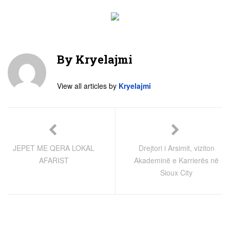
By
Kryelajmi
View all articles by
Kryelajmi
JEPET ME QERA LOKAL
Drejtori i Arsimit, viziton
AFARIST
Akademinë e Karrierës në
Sioux City