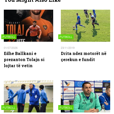
FUTBOLL
FUTBOLL
01/07/2026
23/11/2019
Edhe Ballkani e
Drita ndez motorët në
prezanton Tolajn si
çerekun e fundit
lojtar të vetin
FUTBOLL
FUTBOLL