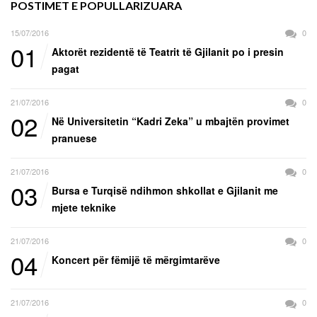
POSTIMET E POPULLARIZUARA
15/07/2016
0
01
Aktorët rezidentë të Teatrit të Gjilanit po i presin
pagat
21/07/2016
0
02
Në Universitetin “Kadri Zeka” u mbajtën provimet
pranuese
21/07/2016
0
03
Bursa e Turqisë ndihmon shkollat e Gjilanit me
mjete teknike
21/07/2016
0
04
Koncert për fëmijë të mërgimtarëve
21/07/2016
0