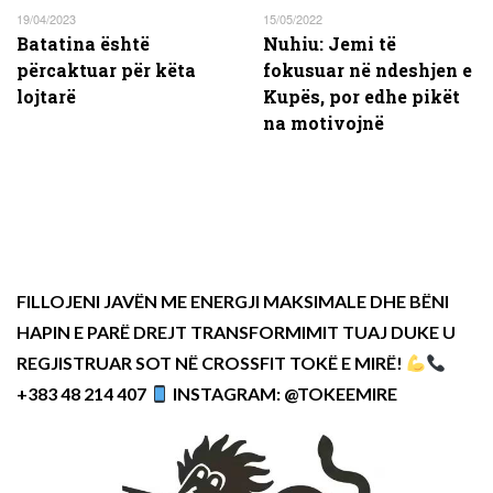
19/04/2023
15/05/2022
Batatina është
Nuhiu: Jemi të
përcaktuar për këta
fokusuar në ndeshjen e
lojtarë
Kupës, por edhe pikët
na motivojnë
FILLOJENI JAVËN ME ENERGJI MAKSIMALE DHE BËNI
HAPIN E PARË DREJT TRANSFORMIMIT TUAJ DUKE U
REGJISTRUAR SOT NË CROSSFIT TOKË E MIRË!
+383 48 214 407
INSTAGRAM: @TOKEEMIRE