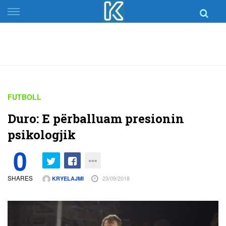
Skip
to
content
FUTBOLL
Duro: E përballuam presionin
psikologjik
0
SHARES
23/09/2018
KRYELAJMI