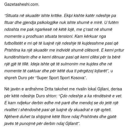
Gazetasheshi.com.
“Situata në skuadër ishte kritike. Ekipi kishte katër ndeshje pa
fituar dhe gjendja psikologjike nuk ishte shumë e mirë. U futëm
ndoshta me pak ngarkesë në këtë lojë, me ç’rast në shumë
momente u prodhuan situata tensioni. Kam kërkuar nga
futbollistët e mi që të luajnë një ndeshje të kujdesshme pasi që
Prishtina ka një skuadër me individë shumë cilësorë. E kemi pritur
kundërshtarin dhe e kemi dënuar pasi që kemi cilësi për ta bërë
një gjë të tillë. Ideja ishte që të sulmonim me kujdes dhe në
momente të caktuar dhe për këtë dua ti përgëzoj lojtarët”,
u
shpreh Duro për “Super Sport Sport Kosova”.
Në javën e ardhshme Drita takohet me rivalin lokal Gjilani, derisa
për këtë ndeshje Duro shton:
“Çdo ndeshje a ka rëndësinë e vet.
E kam ndjekur derbin edhe më parë dhe mendoj se do jetë një
rivalitet i shëndoshë pasi që luajnë dy skuadrat e një qyteti.
Njëherë duhet ta shijojmë këtë fitore ndaj Prishtinës dhe gjatë
javës të punojmë për derbin ndaj Gjilanit”.