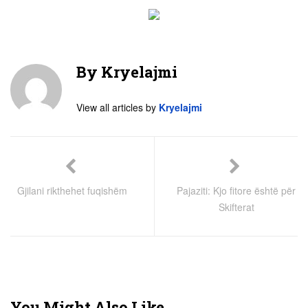
By
Kryelajmi
View all articles by
Kryelajmi
Gjilani rikthehet fuqishëm
Pajaziti: Kjo fitore është për
Skifterat
You Might Also Like