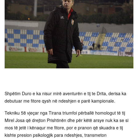
Shpëtim Duro e ka nisur mirë aventurën e tij te Drita, derisa ka
debutuar me fitore qysh në ndeshjen e parë kampionale.
Tekniku 58 vjeçar nga Tirana triumfoi përballë homologut të tij
Mirel Josa që drejton Prishtinën dhe për këtë arsye nuk ka se si
mos të jetë i kënaqur me fitore, por e pranon që skuadra e tij
kishte presion psikologjik para ndeshjes, transmeton