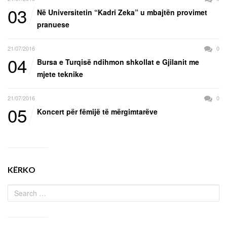
03
Në Universitetin “Kadri Zeka” u mbajtën provimet
pranuese
21/07/2016
0
04
Bursa e Turqisë ndihmon shkollat e Gjilanit me
mjete teknike
21/07/2016
0
05
Koncert për fëmijë të mërgimtarëve
KËRKO