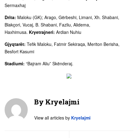
Sermaxhaj
Drita:
Maloku (GK); Arago, Gërbeshi, Limani, Xh. Shabani,
Blakçori, Vucaj, B. Shabani, Fazliu, Alidema,
Haxhimusa.
Kryetrajneri:
Ardian Nuhiu
Gjyqtarët:
Tefik Maloku, Fatmir Sekiraqa, Meriton Berisha,
Besfort Kasumi
Stadiumi:
“Bajram Aliu” Skënderaj.
By
Kryelajmi
View all articles by
Kryelajmi