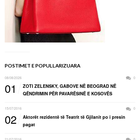
POSTIMET E POPULLARIZUARA
08/08/2026
0
01
ZOTI ZELENSKY, GABOVE NË BEOGRAD NË
QËNDRIMIN PËR PAVARËSINË E KOSOVËS
15/07/2016
0
02
Aktorët rezidentë të Teatrit të Gjilanit po i presin
pagat
21/07/2016
0