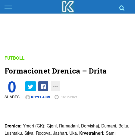
Skip
to
content
FUTBOLL
Formacionet Drenica – Drita
0
SHARES
16/05/2021
KRYELAJMI
Drenica:
Ymeri (GK); Gjoni, Ramadani, Dervishaj, Dumani, Bejta,
Lushtaku, Silva, Rogova, Jashari, Uka.
Kryetrajneri:
Sami