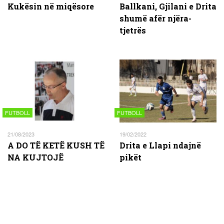
Kukësin në miqësore
Ballkani, Gjilani e Drita
shumë afër njëra-
tjetrës
FUTBOLL
FUTBOLL
21/08/2023
19/02/2022
A DO TË KETË KUSH TË
Drita e Llapi ndajnë
NA KUJTOJË
pikët