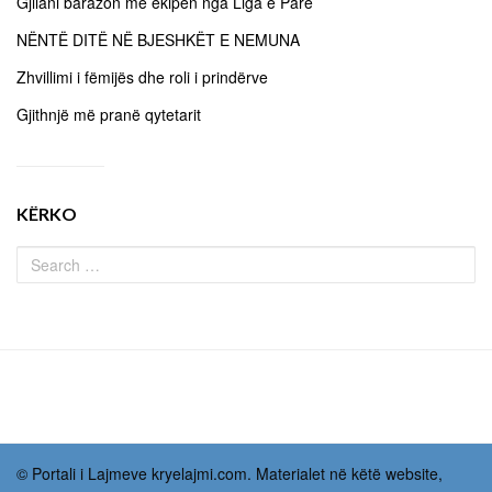
Gjilani barazon me ekipën nga Liga e Parë
NËNTË DITË NË BJESHKËT E NEMUNA
Zhvillimi i fëmijës dhe roli i prindërve
Gjithnjë më pranë qytetarit
KËRKO
© Portali i Lajmeve kryelajmi.com. Materialet në këtë website,