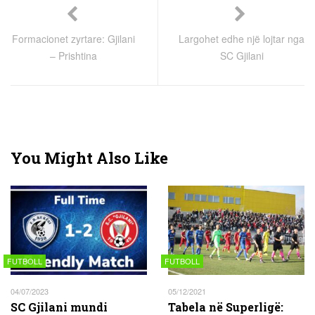
Formacionet zyrtare: Gjilani
Largohet edhe një lojtar nga
– Prishtina
SC Gjilani
You Might Also Like
FUTBOLL
FUTBOLL
04/07/2023
05/12/2021
SC Gjilani mundi
Tabela në Superligë: