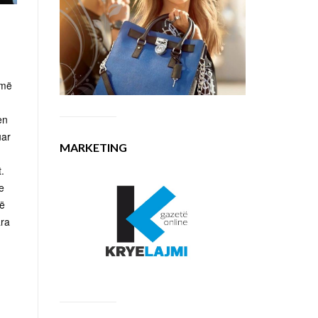
 më
en
uar
MARKETING
.
e
të
ara