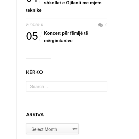
shkollat e Gjilanit me mjete
teknike
21/07/2016
0
05
Koncert për fëmijë të
mërgimtarëve
KËRKO
ARKIVA