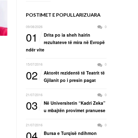
POSTIMET E POPULLARIZUARA
09/08/2026
0
01
Drita po ia sheh hairin
rezultateve të mira në Evropë
ndër vite
15/07/2016
0
02
Aktorët rezidentë të Teatrit të
Gjilanit po i presin pagat
21/07/2016
0
03
Në Universitetin “Kadri Zeka”
u mbajtën provimet pranuese
21/07/2016
0
04
Bursa e Turqisë ndihmon