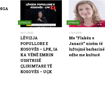
 NGA
OPINION
OPINION
05/11/2025
17/01/2019
LËVIZJA
Me “Flakën e
POPULLORE E
Janarit” nisëm të
KOSOVËS – LPK, IA
luftojmë barbarinë
KA VËNË EMRIN
edhe me kulturë
USHTRISË
ÇLIRIMTARE TË
KOSOVËS – UÇK