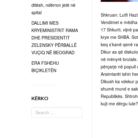
ditësh, ndërron jetë në
spital
Shkruan: Lutfi Hazi
Vendimet e mëdha e
DALLIMI MES
17 Shkurti, vijnë 
KRYEMINISTRIT RAMA
krye me SHBA. Sot 
DHE PRESIDENTIT
keq s’kanë qenë ra
ZELENSKY PËRBALLË
Dikur as që diskut
VUÇIQ NË BEOGRAD
në mënyrë brutale. 
ERA FSHEHU
përçarje në popull 
BIÇIKLETËN
Arsimtarët ishin h
Dikush ka vdekur p
shumë mund e sakri
Republikës. Shtrohe
KËRKO
kujt me dërgu lule?