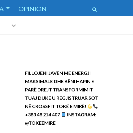
TA
OPINION
Previous
Next
 dytë
-
FILLOJENI JAVËN ME ENERGJI
MAKSIMALE DHE BËNI HAPIN E
PARË DREJT TRANSFORMIMIT
TUAJ DUKE U REGJISTRUAR SOT
NË CROSSFIT TOKË E MIRË!
+383 48 214 407
INSTAGRAM:
@TOKEEMIRE