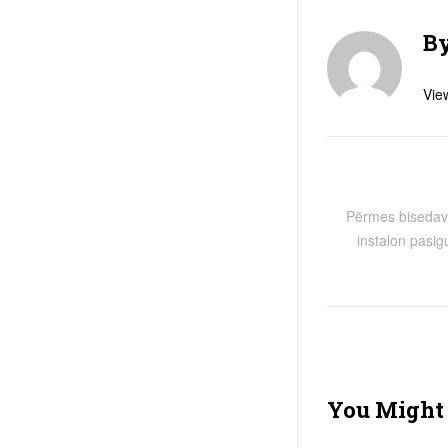
B
View
Përmes bisedave
instalon pasig
You Might 