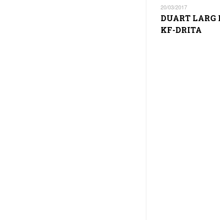
20/03/2017
DUART LARG
KF-DRITA