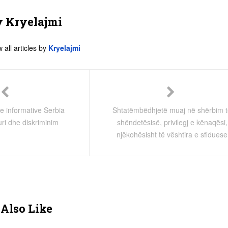
y
Kryelajmi
 all articles by
Kryelajmi
 informative Serbia
Shtatëmbëdhjetë muaj në shërbim 
uri dhe diskriminim
shëndetësisë, privilegj e kënaqësi,
njëkohësisht të vështira e sfiduese
Also Like