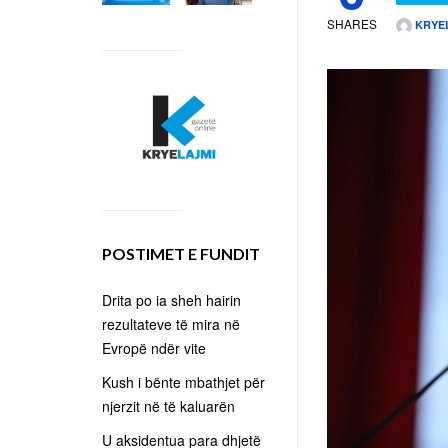
SHARES
KRYE
POSTIMET E FUNDIT
Drita po ia sheh hairin
rezultateve të mira në
Evropë ndër vite
Kush i bënte mbathjet për
njerzit në të kaluarën
U aksidentua para dhjetë