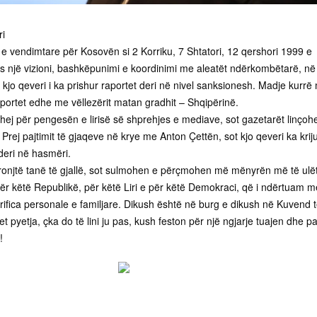
ri
 vendimtare për Kosovën si 2 Korriku, 7 Shtatori, 12 qershori 1999 e
pas një vizioni, bashkëpunimi e koordinimi me aleatët ndërkombëtarë, në
kjo qeveri i ka prishur raportet deri në nivel sanksionesh. Madje kurrë
portet edhe me vëllezërit matan gradhit – Shqipërinë.
ohej për pengesën e lirisë së shprehjes e mediave, sot gazetarët linçoh
Prej pajtimit të gjaqeve në krye me Anton Çettën, sot kjo qeveri ka krij
deri në hasmëri.
eronjtë tanë të gjallë, sot sulmohen e përçmohen më mënyrën më të ulët
ër këtë Republikë, për këtë Liri e për këtë Demokraci, që i ndërtuam m
fica personale e familjare. Dikush është në burg e dikush në Kuvend 
t pyetja, çka do të lini ju pas, kush feston për një ngjarje tuajen dhe p
!