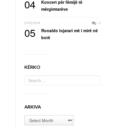
04
Koncert për fëmijë të
mërgimtarëve
21/07/2016
0
05
Ronaldo lojatari më i mirë në
botë
KËRKO
ARKIVA