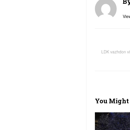
B
View
LDK vazhdon vi
You Might 