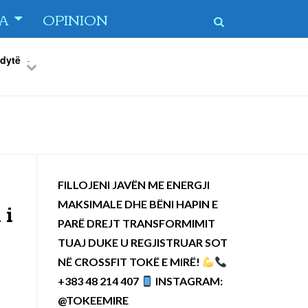
TA
OPINION
 dytë
-
Previous
Next
FILLOJENI JAVËN ME ENERGJI
MAKSIMALE DHE BËNI HAPIN E
 i
PARË DREJT TRANSFORMIMIT
TUAJ DUKE U REGJISTRUAR SOT
NË CROSSFIT TOKË E MIRË!
+383 48 214 407
INSTAGRAM:
@TOKEEMIRE