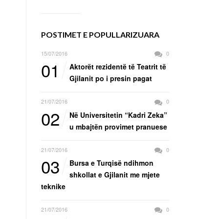
POSTIMET E POPULLARIZUARA
15/07/2016
0
01
Aktorët rezidentë të Teatrit të
Gjilanit po i presin pagat
21/07/2016
0
02
Në Universitetin “Kadri Zeka”
u mbajtën provimet pranuese
21/07/2016
0
03
Bursa e Turqisë ndihmon
shkollat e Gjilanit me mjete
teknike
21/07/2016
0