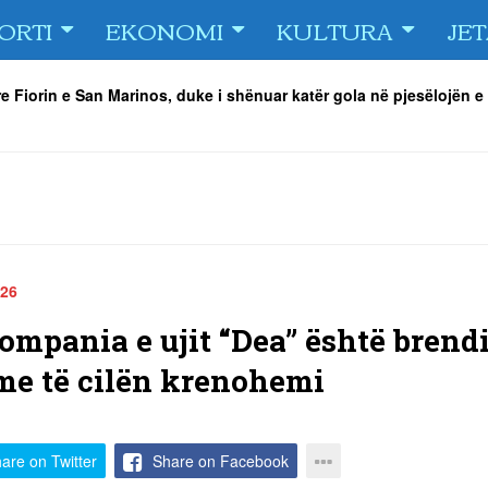
ORTI
EKONOMI
KULTURA
JE
e Fiorin e San Marinos, duke i shënuar katër gola në pjesëlojën e
jnerin Orhan Abdi
-
06/08/2026
r këta lojtarë
-
06/08/2026
acionin ndaj Tre Fiori
-
06/08/2026
rëson Dritën
-
06/08/2026
olici portofolin me dokumente dhe të holla
-
06/08/2026
 TURNEU I BEACH VOLLEY KAMENICA 2026
-
04/08/2026
026
ompania e ujit “Dea” është brendi
 me të cilën krenohemi
are on Twitter
Share on Facebook