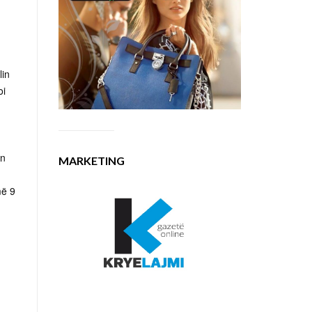
lin
oi
in
MARKETING
më 9