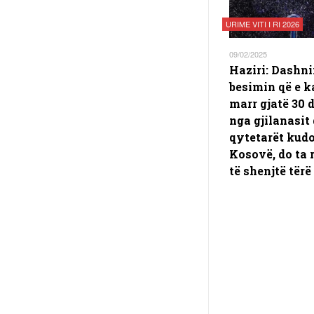
URIME VITI I RI 2026
09/02/2025
Haziri: Dashni
besimin që e 
marr gjatë 30 
nga gjilanasit
qytetarët kud
Kosovë, do ta r
të shenjtë tërë