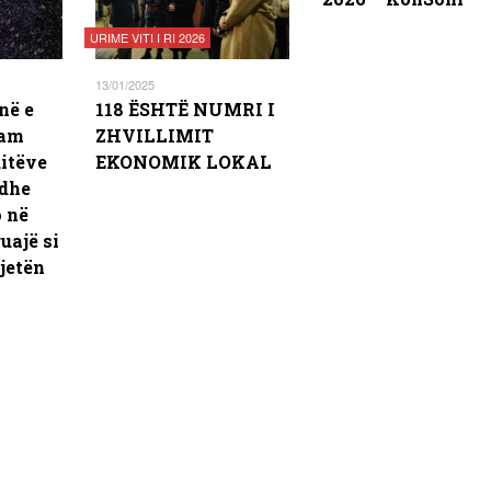
URIME VITI I RI 2026
13/01/2025
në e
118 ËSHTË NUMRI I
kam
ZHVILLIMIT
ditëve
EKONOMIK LOKAL
 dhe
o në
uajë si
 jetën