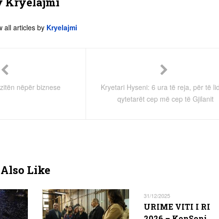
y
Kryelajmi
 all articles by
Kryelajmi
zitën nëpër biznese
Kryetari Hyseni: 6 ura të reja, për të li
qytetarët cep më cep të Gjilanit
Also Like
31/12/2025
URIME VITI I RI
2026 – KonSoni