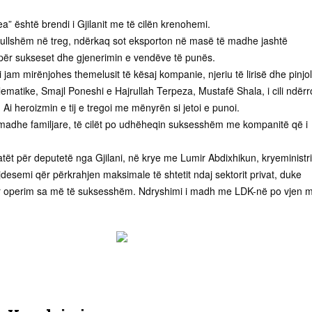
a” është brendi i Gjilanit me të cilën krenohemi.
rullshëm në treg, ndërkaq sot eksporton në masë të madhe jashtë
për sukseset dhe gjenerimin e vendëve të punës.
i jam mirënjohes themelusit të kësaj kompanie, njeriu të lirisë dhe pinjol
ematike, Smajl Poneshi e Hajrullah Terpeza, Mustafë Shala, i cili ndërr
 Ai heroizmin e tij e tregoi me mënyrën si jetoi e punoi.
ë madhe familjare, të cilët po udhëheqin suksesshëm me kompanitë që i
ët për deputetë nga Gjilani, në krye me Lumir Abdixhikun, kryeministr
jdesemi qër përkrahjen maksimale të shtetit ndaj sektorit privat, duke
për operim sa më të suksesshëm. Ndryshimi i madh me LDK-në po vjen 