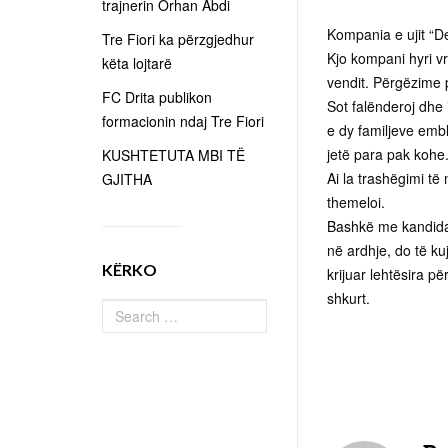
trajnerin Orhan Abdi
Kompania e ujit “De
Tre Fiori ka përzgjedhur
Kjo kompani hyri v
këta lojtarë
vendit. Përgëzime 
FC Drita publikon
Sot falënderoj dhe 
formacionin ndaj Tre Fiori
e dy familjeve embl
jetë para pak kohe.
KUSHTETUTA MBI TË
Ai la trashëgimi t
GJITHA
themeloi.
Bashkë me kandidat
në ardhje, do të ku
KËRKO
krijuar lehtësira 
shkurt.