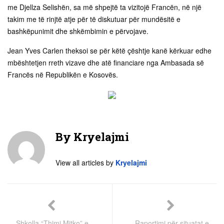
me Djellza Selishën, sa më shpejtë ta vizitojë Francën, në një
takim me të rinjtë atje për të diskutuar për mundësitë e
bashkëpunimit dhe shkëmbimin e përvojave.
Jean Yves Carlen theksoi se për këtë çështje kanë kërkuar edhe
mbështetjen rreth vizave dhe atë financiare nga Ambasada së
Francës në Republikën e Kosovës. ​
By
Kryelajmi
View all articles by
Kryelajmi
Shkolla “Thimi Mitko” e
Raportimi për situatat e