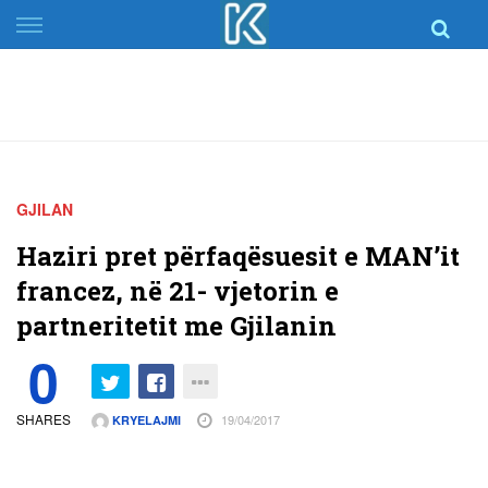
Skip
to
content
GJILAN
Haziri pret përfaqësuesit e MAN’it
francez, në 21- vjetorin e
partneritetit me Gjilanin
0
SHARES
19/04/2017
KRYELAJMI