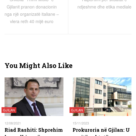
Gjilanit pranon donacionin
ndjeshme dhe etika mediale
nga një organizatë italiane –
vlera reth 40 mijë euro
You Might Also Like
GJILAN
GJILAN
12/08/2021
15/11/2023
Riad Rashiti: Shprehim
Prokuroria në Gjilan: U