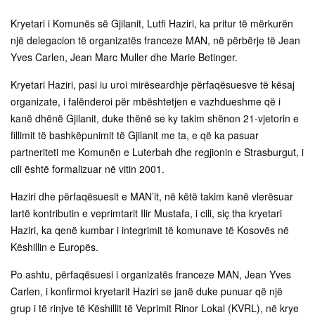
Kryetari i Komunës së Gjilanit, Lutfi Haziri, ka pritur të mërkurën
një delegacion të organizatës franceze MAN, në përbërje të Jean
Yves Carlen, Jean Marc Muller dhe Marie Betinger.
Kryetari Haziri, pasi iu uroi mirëseardhje përfaqësuesve të kësaj
organizate, i falënderoi për mbështetjen e vazhdueshme që i
kanë dhënë Gjilanit, duke thënë se ky takim shënon 21-vjetorin e
fillimit të bashkëpunimit të Gjilanit me ta, e që ka pasuar
partneriteti me Komunën e Luterbah dhe regjionin e Strasburgut, i
cili është formalizuar në vitin 2001.
Haziri dhe përfaqësuesit e MAN’it, në këtë takim kanë vlerësuar
lartë kontributin e veprimtarit Ilir Mustafa, i cili, siç tha kryetari
Haziri, ka qenë kumbar i integrimit të komunave të Kosovës në
Këshillin e Europës.
Po ashtu, përfaqësuesi i organizatës franceze MAN, Jean Yves
Carlen, i konfirmoi kryetarit Haziri se janë duke punuar që një
grup i të rinjve të Këshillit të Veprimit Rinor Lokal (KVRL), në krye