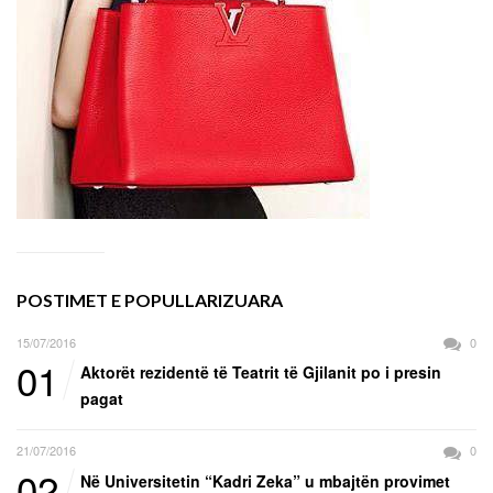
POSTIMET E POPULLARIZUARA
15/07/2016
0
01
Aktorët rezidentë të Teatrit të Gjilanit po i presin
pagat
21/07/2016
0
02
Në Universitetin “Kadri Zeka” u mbajtën provimet