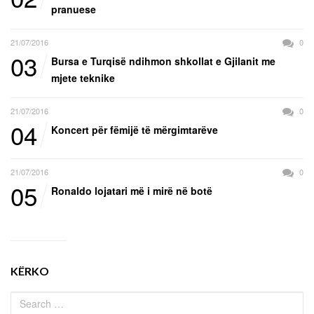
pranuese
21/07/2016
0
03
Bursa e Turqisë ndihmon shkollat e Gjilanit me
mjete teknike
21/07/2016
0
04
Koncert për fëmijë të mërgimtarëve
21/07/2016
0
05
Ronaldo lojatari më i mirë në botë
KËRKO