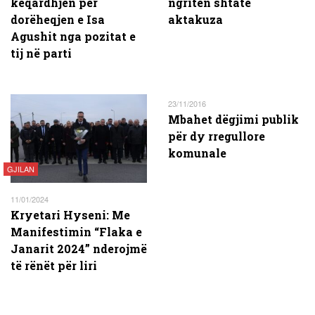
keqardhjen për
ngritën shtatë
dorëheqjen e Isa
aktakuza
Agushit nga pozitat e
tij në parti
23/11/2016
Mbahet dëgjimi publik
për dy rregullore
komunale
GJILAN
11/01/2024
Kryetari Hyseni: Me
Manifestimin “Flaka e
Janarit 2024” nderojmë
të rënët për liri