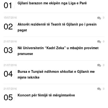
01
Gjilani barazon me ekipën nga Liga e Parë
15/07/2016
0
02
Aktorët rezidentë të Teatrit të Gjilanit po i presin
pagat
21/07/2016
0
03
Në Universitetin “Kadri Zeka” u mbajtën provimet
pranuese
21/07/2016
0
04
Bursa e Turqisë ndihmon shkollat e Gjilanit me
mjete teknike
21/07/2016
0
05
Koncert për fëmijë të mërgimtarëve