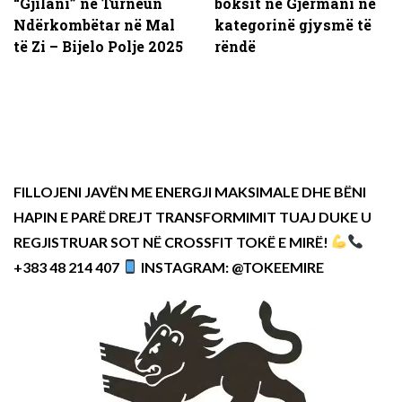
“Gjilani” në Turneun
boksit në Gjermani në
Ndërkombëtar në Mal
kategorinë gjysmë të
të Zi – Bijelo Polje 2025
rëndë
FILLOJENI JAVËN ME ENERGJI MAKSIMALE DHE BËNI
HAPIN E PARË DREJT TRANSFORMIMIT TUAJ DUKE U
REGJISTRUAR SOT NË CROSSFIT TOKË E MIRË!
+383 48 214 407
INSTAGRAM: @TOKEEMIRE