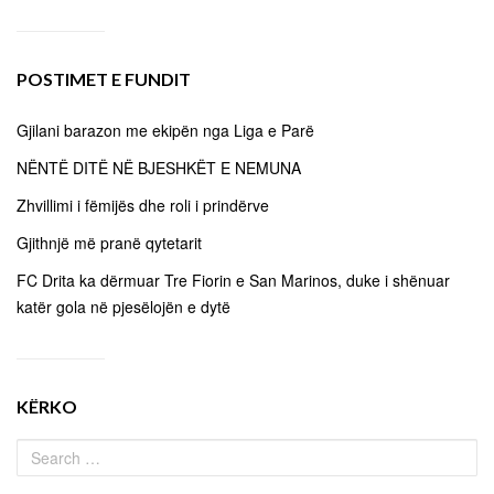
POSTIMET E FUNDIT
Gjilani barazon me ekipën nga Liga e Parë
NËNTË DITË NË BJESHKËT E NEMUNA
Zhvillimi i fëmijës dhe roli i prindërve
Gjithnjë më pranë qytetarit
FC Drita ka dërmuar Tre Fiorin e San Marinos, duke i shënuar
katër gola në pjesëlojën e dytë
KËRKO