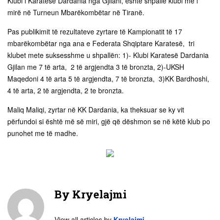
Klubi i Karatesë Dardania nga Gjilani, është shpallë klubi më i
mirë në Turneun Mbarëkombëtar në Tiranë.
Pas publikimit të rezultateve zyrtare të Kampionatit të 17
mbarëkombëtar nga ana e Federata Shqiptare Karatesë, tri
klubet mete suksesshme u shpallën: 1)- Klubi Karatesë Dardania
Gjilan me 7 të arta, 2 të argjendta 3 të bronzta, 2)-UKSH
Maqedoni 4 të arta 5 të argjendta, 7 të bronzta, 3)KK Bardhoshi,
4 të arta, 2 të argjendta, 2 te bronzta.
Maliq Maliqi, zyrtar në KK Dardania, ka theksuar se ky vit
përfundoi si është më së miri, gjë që dëshmon se në këtë klub po
punohet me të madhe.
By
Kryelajmi
View all articles by
Kryelajmi