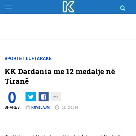
Skip
to
content
SPORTET LUFTARAKE
KK Dardania me 12 medalje në
Tiranë
0
SHARES
02/12/2016
KRYELAJMI