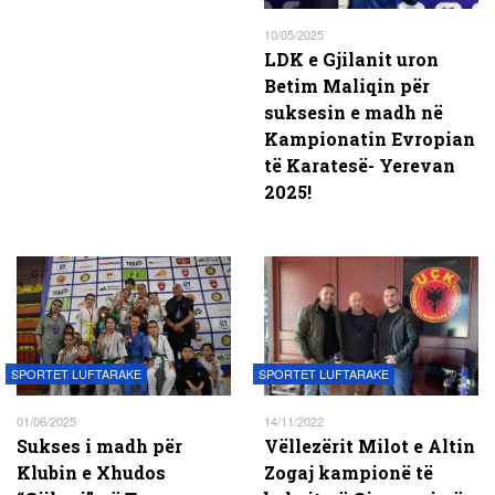
10/05/2025
LDK e Gjilanit uron
Betim Maliqin për
suksesin e madh në
Kampionatin Evropian
të Karatesë- Yerevan
2025!
SPORTET LUFTARAKE
SPORTET LUFTARAKE
01/06/2025
14/11/2022
Sukses i madh për
Vëllezërit Milot e Altin
Klubin e Xhudos
Zogaj kampionë të