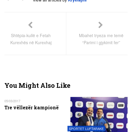
Shtëpia-kullë e Fetah
Mbahet tryeza me temë
Kurexhës në Kurexhaj
“Parimi i gjykimit fer”
You Might Also Like
05/03/2017
Tre vëllezër kampionë
SPORTET LUFTARAKE