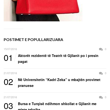
POSTIMET E POPULLARIZUARA
15/07/2016
0
01
Aktorët rezidentë të Teatrit të Gjilanit po i presin
pagat
21/07/2016
0
02
Në Universitetin “Kadri Zeka” u mbajtën provimet
pranuese
21/07/2016
0
03
Bursa e Turqisë ndihmon shkollat e Gjilanit me
mjete teknike