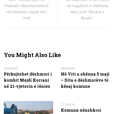
Festivalin Mbarëkombëtarë
në rregullimin e shëtitores
në Librazhd u shpall më i
skaj Lumit “Morava e
mirë
Binqës”.
You Might Also Like
19/04/2020
05/05/2019
Përkujtohet dëshmori i
Në Viti u shënua 5 maji
kombit Mejdi Korrani
– Dita e dëshmorëve të
në 21-vjetorin e rënies
kësaj komune
17/12/2019
Komuna nënshkroi