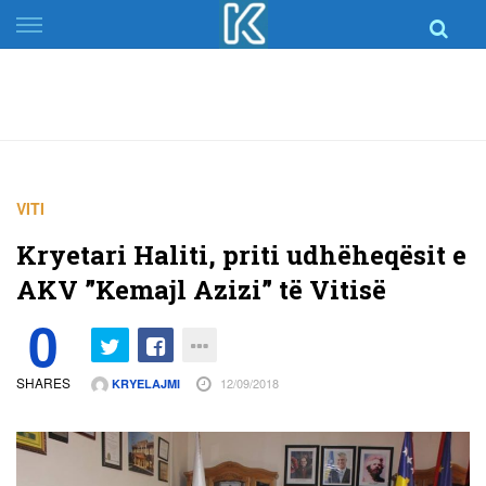
Skip
to
content
VITI
Kryetari Haliti, priti udhëheqësit e
AKV ”Kemajl Azizi” të Vitisë
0
SHARES
12/09/2018
KRYELAJMI