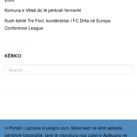
Komuna e Vitisë do të përkrah fermerët
Kush është Tre Fiori, kundërshtar i FC Drita në Europa
Conference League
KËRKO
© Portali i Lajmeve kryelajmi.com. Materialet në këtë website,
përfshirë fotografitë, janë të mbrojtura nga Ligjet e Aplikuara në