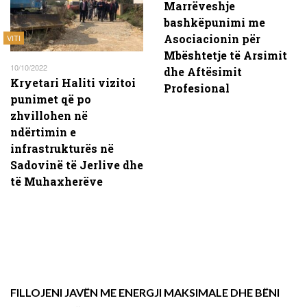
Marrëveshje
bashkëpunimi me
Asociacionin për
VITI
Mbështetje të Arsimit
10/10/2022
dhe Aftësimit
Kryetari Haliti vizitoi
Profesional
punimet që po
zhvillohen në
ndërtimin e
infrastrukturës në
Sadovinë të Jerlive dhe
të Muhaxherëve
FILLOJENI JAVËN ME ENERGJI MAKSIMALE DHE BËNI