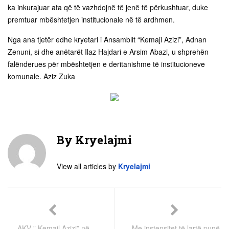
ka inkurajuar ata që të vazhdojnë të jenë të përkushtuar, duke
premtuar mbështetjen institucionale në të ardhmen.
Nga ana tjetër edhe kryetari i Ansamblit “Kemajl Azizi”, Adnan
Zenuni, si dhe anëtarët Ilaz Hajdari e Arsim Abazi, u shprehën
falënderues për mbështetjen e deritanishme të institucioneve
komunale. Aziz Zuka
By
Kryelajmi
View all articles by
Kryelajmi
AKV ” Kemajl Azizi” në
Me instensitet të lartë punë