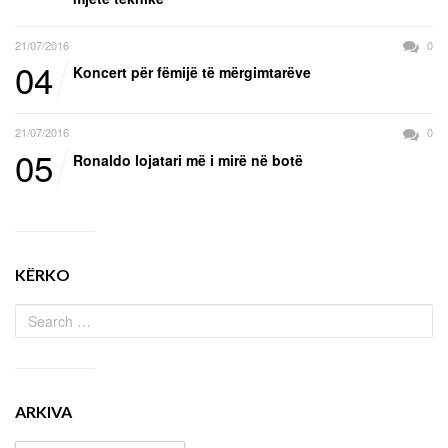
21/07/2016
0
04
Koncert për fëmijë të mërgimtarëve
21/07/2016
0
05
Ronaldo lojatari më i mirë në botë
KËRKO
ARKIVA