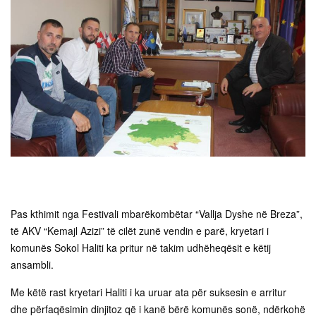
Pas kthimit nga Festivali mbarëkombëtar “Vallja Dyshe në Breza”,
të AKV “Kemajl Azizi” të cilët zunë vendin e parë, kryetari i
komunës Sokol Haliti ka pritur në takim udhëheqësit e këtij
ansambli.
Me këtë rast kryetari Haliti i ka uruar ata për suksesin e arritur
dhe përfaqësimin dinjitoz që i kanë bërë komunës sonë, ndërkohë