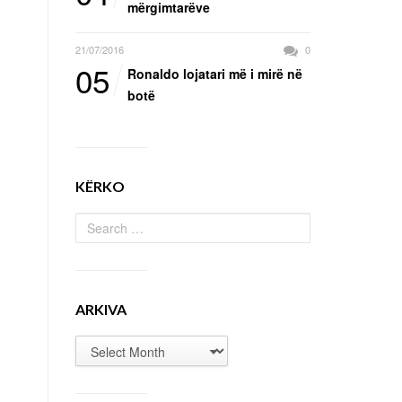
mërgimtarëve
21/07/2016
0
05
Ronaldo lojatari më i mirë në
botë
KËRKO
ARKIVA