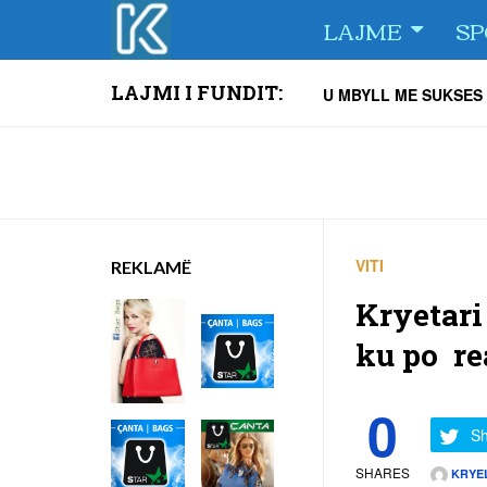
Skip
LAJME
SP
to
content
U MBYLL ME SUKSES
LAJMI I FUNDIT:
Kush është Tre Fiori,
Ja kush do të udhëheq
Drita falënderon Zeki
Kolona e veturave deri
Këshilli i Bashkësisë 
Ka mundësi që sivjet D
VITI
REKLAMË
Kryetari
ku po re
0
Sh
SHARES
KRYE