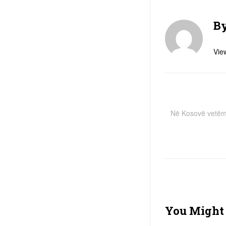
B
View
Në Kosovë vetëm d
You Might 