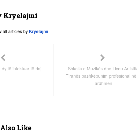
y
Kryelajmi
 all articles by
Kryelajmi
y të infektuar të rinj
Shkolla e Muzikës dhe Liceu Artistik
Tiranës bashkëpunim profesional në
ardhmen
Also Like