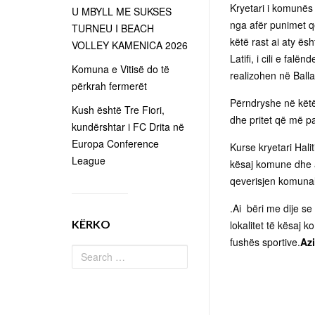
Kryetari i komunës s
U MBYLL ME SUKSES
nga afër punimet që
TURNEU I BEACH
këtë rast ai aty ësh
VOLLEY KAMENICA 2026
Latifi, i cili e fal
Komuna e Vitisë do të
realizohen në Balla
përkrah fermerët
Përndryshe në këtë 
Kush është Tre Fiori,
dhe pritet që më pa
kundërshtar i FC Drita në
Europa Conference
Kurse kryetari Hali
League
kësaj komune dhe a
qeverisjen komuna
.Ai bëri me dije s
KËRKO
lokalitet të kësaj 
fushës sportive.
Az