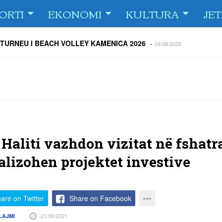
ORTI
EKONOMI
KULTURA
JE
 TURNEU I BEACH VOLLEY KAMENICA 2026
-
04/08/2026
 kundërshtar i FC Drita në Europa Conference League
-
04/08/2026
ë Dritën ndaj Tre Fiori
-
04/08/2026
rija Ramadanin
-
04/08/2026
 te dera e shtëpisë
-
03/08/2026
Islame në Gjilan organizoi pritje për bashkatdhetarët
-
03/08/2026
rita e Gjilani të luajnë nën dritën e reflektorëve
-
03/08/2026
 Haliti vazhdon vizitat në fshat
alizohen projektet investive
are on Twitter
Share on Facebook
21/06/2021
LAJMI