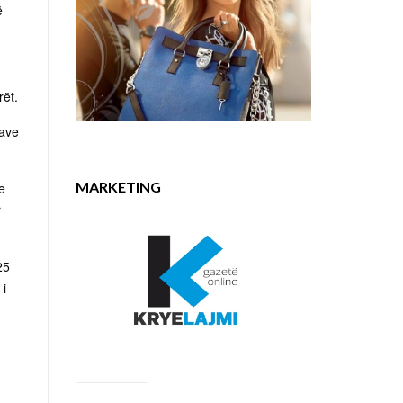
ë
rët.
nave
MARKETING
e
r
25
 i