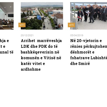
VITI
VITI
20/12/2021
05/04/2019
hja e
Arrihet marrëveshja
Në 20-vjetorin e
t e
LDK dhe PDK do të
rënies përkujtohe
unal të
bashkëqeverisin në
dëshmorët e
komunën e Vitisë në
fshatrave Lubisht
katër vitet e
dhe Smirë
ardhshme