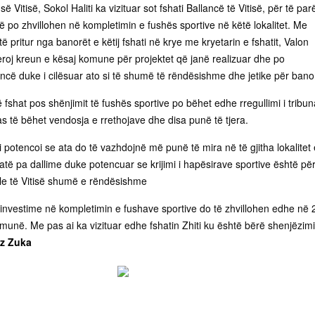
ë Vitisë, Sokol Haliti ka vizituar sot fshati Ballancë të Vitisë, për të par
 po zhvillohen në kompletimin e fushës sportive në këtë lokalitet. Me
të pritur nga banorët e këtij fshati në krye me kryetarin e fshatit, Valon
ënderoj kreun e kësaj komune për projektet që janë realizuar dhe po
ncë duke i cilësuar ato si të shumë të rëndësishme dhe jetike për bano
fshat pos shënjimit të fushës sportive po bëhet edhe rregullimi i tribu
s të bëhet vendosja e rrethojave dhe disa punë të tjera.
ti potencoi se ata do të vazhdojnë më punë të mira në të gjitha lokalitet 
të pa dallime duke potencuar se krijimi i hapësirave sportive është pë
le të Vitisë shumë e rëndësishme
e investime në kompletimin e fushave sportive do të zhvillohen edhe në 
komunë. Me pas ai ka vizituar edhe fshatin Zhiti ku është bërë shenjëzimi
iz Zuka