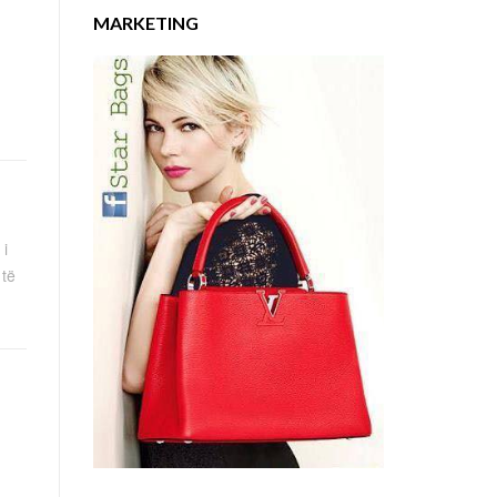
MARKETING
 i
 të