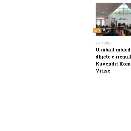
VITI
27/11/2023
U mbajt mbled
dhjetë e rregull
Kuvendit Kom
Vitisë