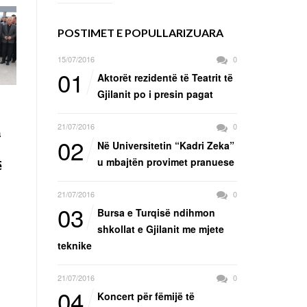
POSTIMET E POPULLARIZUARA
15/07/2016
0
01
Aktorët rezidentë të Teatrit të
Gjilanit po i presin pagat
21/07/2016
0
n
02
Në Universitetin “Kadri Zeka”
u mbajtën provimet pranuese
ë
21/07/2016
0
03
Bursa e Turqisë ndihmon
shkollat e Gjilanit me mjete
teknike
21/07/2016
0
04
Koncert për fëmijë të