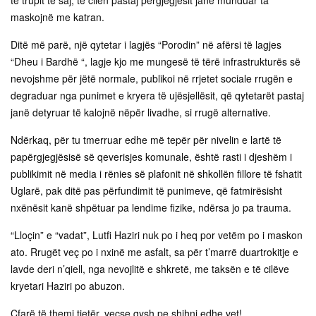
të trupit të saj, të cilën pastaj përgjegjësit janë munduar ta
maskojnë me katran.
Ditë më parë, një qytetar i lagjës “Porodin” në afërsi të lagjes
“Dheu i Bardhë “, lagje kjo me mungesë të tërë infrastrukturës së
nevojshme për jëtë normale, publikoi në rrjetet sociale rrugën e
degraduar nga punimet e kryera të ujësjellësit, që qytetarët pastaj
janë detyruar të kalojnë nëpër livadhe, si rrugë alternative.
Ndërkaq, për tu tmerruar edhe më tepër për nivelin e lartë të
papërgjegjësisë së qeverisjes komunale, është rasti i djeshëm i
publikimit në media i rënies së plafonit në shkollën fillore të fshatit
Uglarë, pak ditë pas përfundimit të punimeve, që fatmirësisht
nxënësit kanë shpëtuar pa lendime fizike, ndërsa jo pa trauma.
“Lloçin” e “vadat”, Lutfi Haziri nuk po i heq por vetëm po i maskon
ato. Rrugët veç po i nxinë me asfalt, sa për t’marrë duartrokitje e
lavde deri n’qiell, nga nevojlitë e shkretë, me taksën e të cilëve
kryetari Haziri po abuzon.
Çfarë të themi tjetër, veçse qysh pe shihni edhe vet!