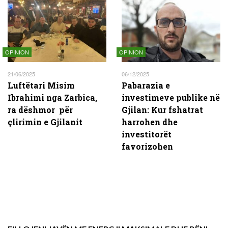
OPINION
OPINION
21/06/2025
06/12/2025
Luftëtari Misim
Pabarazia e
Ibrahimi nga Zarbica,
investimeve publike në
ra dëshmor për
Gjilan: Kur fshatrat
çlirimin e Gjilanit
harrohen dhe
investitorët
favorizohen