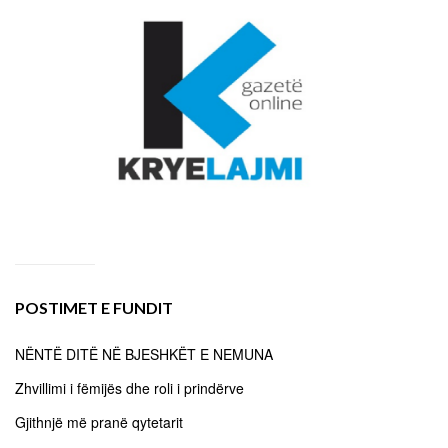
POSTIMET E FUNDIT
NËNTË DITË NË BJESHKËT E NEMUNA
Zhvillimi i fëmijës dhe roli i prindërve
Gjithnjë më pranë qytetarit