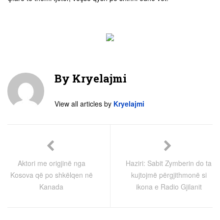
By
Kryelajmi
View all articles by
Kryelajmi
Aktori me origjinë nga
Haziri: Sabit Zymberin do ta
Kosova që po shkëlqen në
kujtojmë përgjithmonë si
Kanada
ikona e Radio Gjilanit