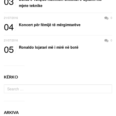
03
mjete teknike
21/07/2016
0
04
Koncert për fëmijë të mërgimtarëve
21/07/2016
0
05
Ronaldo lojatari më i mirë në botë
KËRKO
ARKIVA