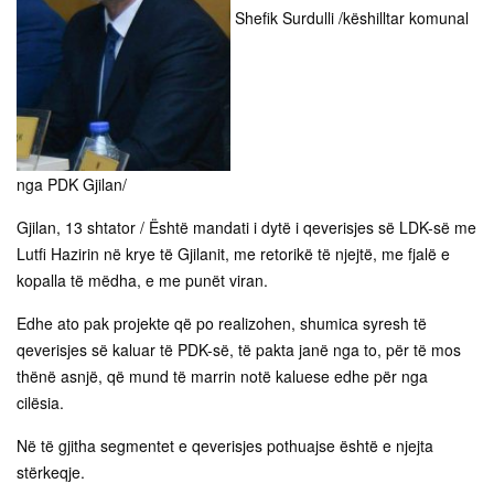
Shefik Surdulli /këshilltar komunal
nga PDK Gjilan/
Gjilan, 13 shtator / Është mandati i dytë i qeverisjes së LDK-së me
Lutfi Hazirin në krye të Gjilanit, me retorikë të njejtë, me fjalë e
kopalla të mëdha, e me punët viran.
Edhe ato pak projekte që po realizohen, shumica syresh të
qeverisjes së kaluar të PDK-së, të pakta janë nga to, për të mos
thënë asnjë, që mund të marrin notë kaluese edhe për nga
cilësia.
Në të gjitha segmentet e qeverisjes pothuajse është e njejta
stërkeqje.