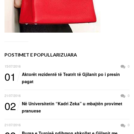
POSTIMET E POPULLARIZUARA
15/07/2016
0
01
Aktorët rezidentë të Teatrit të Gjilanit po i presin
pagat
21/07/2016
0
02
Në Universitetin “Kadri Zeka” u mbajtën provimet
pranuese
21/07/2016
0
Bursa e Turqisë ndihmon shkollat e Gjilanit me