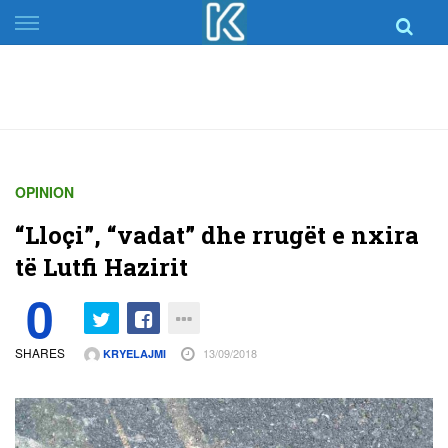
Skip
to
content
OPINION
“Lloçi”, “vadat” dhe rrugët e nxira
të Lutfi Hazirit
0
SHARES
13/09/2018
KRYELAJMI