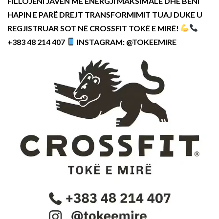
FILLOJENI JAVËN ME ENERGJI MAKSIMALE DHE BËNI
HAPIN E PARË DREJT TRANSFORMIMIT TUAJ DUKE U
REGJISTRUAR SOT NË CROSSFIT TOKË E MIRË!
+383 48 214 407
INSTAGRAM: @TOKEEMIRE