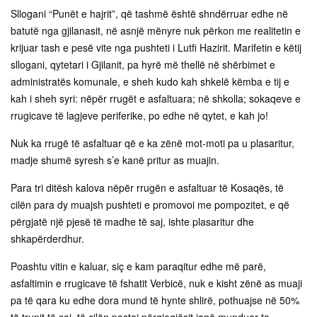
Sllogani “Punët e hajrit”, që tashmë është shndërruar edhe në
batutë nga gjilanasit, në asnjë mënyre nuk përkon me realitetin e
krijuar tash e pesë vite nga pushteti i Lutfi Hazirit. Marifetin e këtij
sllogani, qytetari i Gjilanit, pa hyrë më thellë në shërbimet e
administratës komunale, e sheh kudo kah shkelë këmba e tij e
kah i sheh syri: nëpër rrugët e asfaltuara; në shkolla; sokaqeve e
rrugicave të lagjeve periferike, po edhe në qytet, e kah jo!
Nuk ka rrugë të asfaltuar që e ka zënë mot-moti pa u plasaritur,
madje shumë syresh s’e kanë pritur as muajin.
Para tri ditësh kalova nëpër rrugën e asfaltuar të Kosaqës, të
cilën para dy muajsh pushteti e promovoi me pompozitet, e që
përgjatë një pjesë të madhe të saj, ishte plasaritur dhe
shkapërderdhur.
Poashtu vitin e kaluar, siç e kam paraqitur edhe më parë,
asfaltimin e rrugicave të fshatit Verbicë, nuk e kisht zënë as muaji
pa të qara ku edhe dora mund të hynte shlirë, pothuajse në 50%