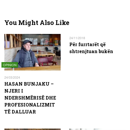
You Might Also Like
24/11/2018
Për furrtarët që
shtrenjtuan bukën
OPINION
24/03/2024
HASAN BUNJAKU –
NJERI I
NDERSHMËRISË DHE
PROFESIONALIZMIT
TË DALLUAR