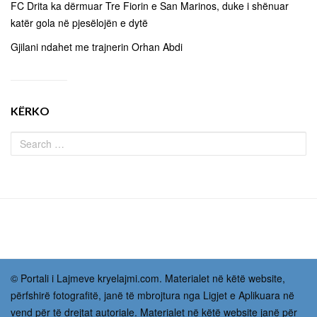
FC Drita ka dërmuar Tre Fiorin e San Marinos, duke i shënuar
katër gola në pjesëlojën e dytë
Gjilani ndahet me trajnerin Orhan Abdi
KËRKO
© Portali i Lajmeve kryelajmi.com. Materialet në këtë website,
përfshirë fotografitë, janë të mbrojtura nga Ligjet e Aplikuara në
vend për të drejtat autoriale. Materialet në këtë website janë për