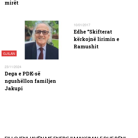
mirët
10/01/2017
Edhe “Skifterat
kërkojnë lirimin e
Ramushit
GJILAN
23/11/2024
Dega e PDK-së
ngushëllon familjen
Jakupi