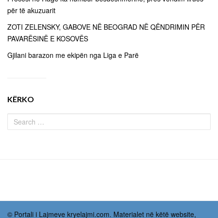
për të akuzuarit
ZOTI ZELENSKY, GABOVE NË BEOGRAD NË QËNDRIMIN PËR
PAVARËSINË E KOSOVËS
Gjilani barazon me ekipën nga Liga e Parë
KËRKO
© Portali i Lajmeve kryelajmi.com. Materialet në këtë website,