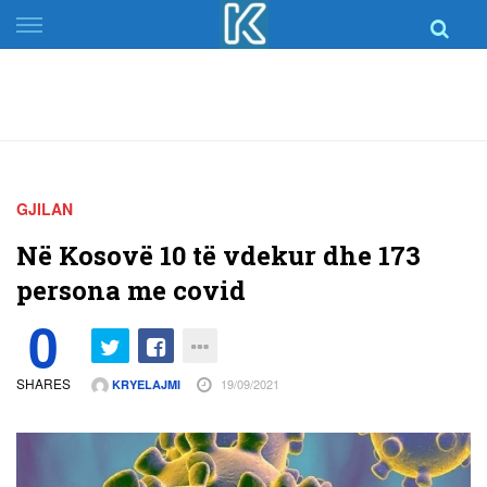
Skip
to
content
GJILAN
Në Kosovë 10 të vdekur dhe 173
persona me covid
0
SHARES
19/09/2021
KRYELAJMI