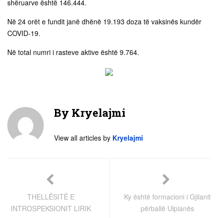
shëruarve është 146.444.
Në 24 orët e fundit janë dhënë 19.193 doza të vaksinës kundër
COVID-19.
Në total numri i rasteve aktive është 9.764.
By
Kryelajmi
View all articles by
Kryelajmi
THELLËSITË E
Ky është formacioni i Gjilanit
INTROSPEKSIONIT LIRIK
përballë Ulpianës