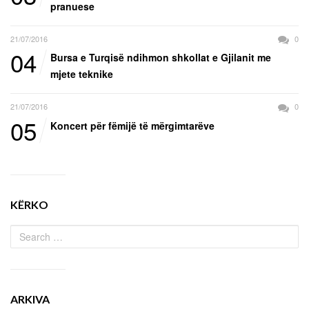
pranuese
21/07/2016
0
04
Bursa e Turqisë ndihmon shkollat e Gjilanit me
mjete teknike
21/07/2016
0
05
Koncert për fëmijë të mërgimtarëve
KËRKO
ARKIVA