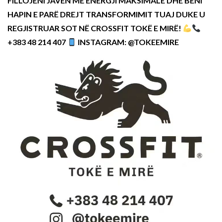
FILLOJENI JAVËN ME ENERGJI MAKSIMALE DHE BËNI
HAPIN E PARË DREJT TRANSFORMIMIT TUAJ DUKE U
REGJISTRUAR SOT NË CROSSFIT TOKË E MIRË!
+383 48 214 407
INSTAGRAM: @TOKEEMIRE