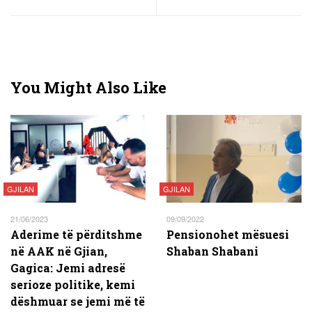
You Might Also Like
GJILAN
GJILAN
21/06/2023
09/09/2022
Aderime të përditshme
Pensionohet mësuesi
në AAK në Gjian,
Shaban Shabani
Gagica: Jemi adresë
serioze politike, kemi
dëshmuar se jemi më të