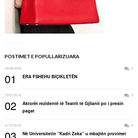
POSTIMET E POPULLARIZUARA
09/08/2026
0
01
ERA FSHEHU BIÇIKLETËN
15/07/2016
0
02
Aktorët rezidentë të Teatrit të Gjilanit po i presin
pagat
21/07/2016
0
03
Në Universitetin “Kadri Zeka” u mbajtën provimet