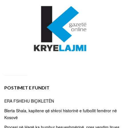
POSTIMET E FUNDIT
ERA FSHEHU BIÇIKLETËN
Blerta Shala, kapitene që shkroi historinë e futbollit femëror në
Kosovë
Procesi në Hagë ka humbur besueshmërinë, pres vendim lirues