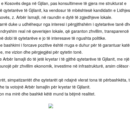
 e Kosovës dega në Gjilan, pas konsultimeve të gjera me strukturat e
të qytetarëve të Gjilanit, ka vendosur të mbështesë kandidatin e Lidhjes
vës, z. Arbër Ismajli, në raundin e dytë të zgjedhjeve lokale.
rrë duke u udhëhequr nga interesi i përgjithshëm i qytetarëve tanë dh
ndryshim real në qeverisjen lokale, që garanton zhvillim, transparencë
dobi të qytetarëve e jo të interesave të ngushta politike.
 bashkimi i forcave pozitive është rruga e duhur për të garantuar katë
, me vizion dhe përgjegjësi për qytetin tonë.
 Arbër Ismajli do të jetë kryetar i të gjithë qytetarëve të Gjilanit, me një
punojë për zhvillim ekonomik, investime në infrastrukturë, arsim cilësor
rët, simpatizantët dhe qytetarët që ndajnë vlerat tona të përbashkëta, 
e ta votojnë Arbër Ismajlin për kryetar të Gjilanit.
ton ma mirë dhe bashkë këtë mund ta bëjmë realitet.