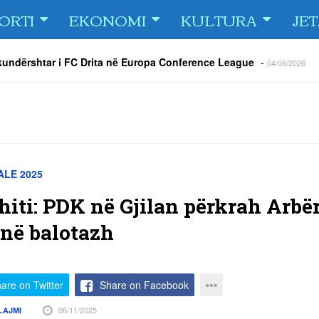
ORTI
EKONOMI
KULTURA
JE
 TURNEU I BEACH VOLLEY KAMENICA 2026
-
04/08/2026
 kundërshtar i FC Drita në Europa Conference League
-
04/08/2026
ë Dritën ndaj Tre Fiori
-
04/08/2026
rija Ramadanin
-
04/08/2026
 te dera e shtëpisë
-
03/08/2026
Islame në Gjilan organizoi pritje për bashkatdhetarët
-
03/08/2026
rita e Gjilani të luajnë nën dritën e reflektorëve
-
03/08/2026
LE 2025
hiti: PDK në Gjilan përkrah Arbë
 në balotazh
are on Twitter
Share on Facebook
06/11/2025
LAJMI