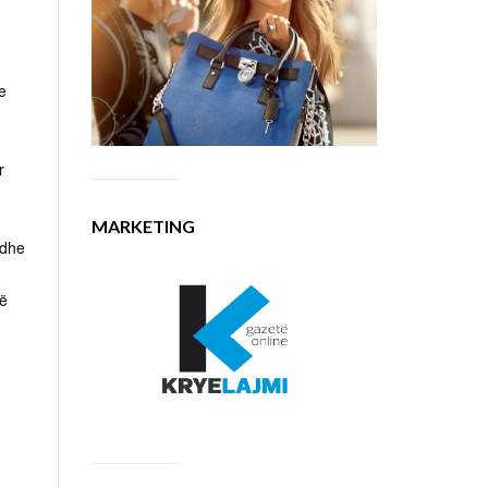
e
r
MARKETING
 dhe
të