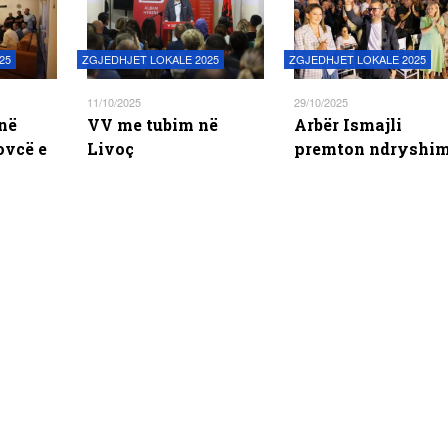
25
ZGJEDHJET LOKALE 2025
ZGJEDHJET LOKALE 2025
11/10/2025
29/10/2025
në
VV me tubim në
Arbër Ismajli
ovcë e
Livoç
premton ndryshi