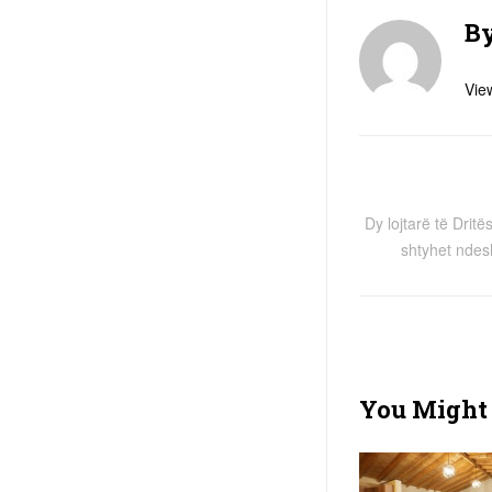
B
View
Dy lojtarë të Dritë
shtyhet ndes
You Might 