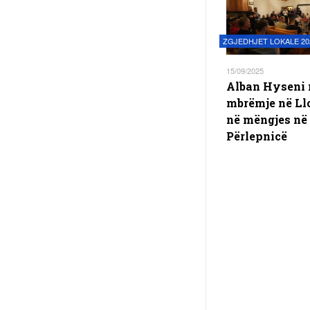
ZGJEDHJET LOKALE 20
15/09/2025
Alban Hyseni 
mbrëmje në Ll
në mëngjes në
Përlepnicë