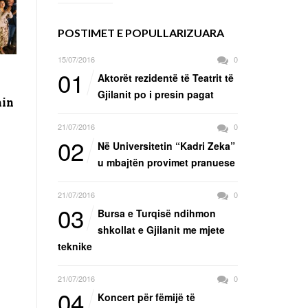
POSTIMET E POPULLARIZUARA
15/07/2016
0
01
Aktorët rezidentë të Teatrit të
Gjilanit po i presin pagat
min
21/07/2016
0
02
Në Universitetin “Kadri Zeka”
u mbajtën provimet pranuese
21/07/2016
0
03
Bursa e Turqisë ndihmon
shkollat e Gjilanit me mjete
teknike
21/07/2016
0
04
Koncert për fëmijë të