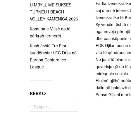
Partia Demokratike
U MBYLL ME SUKSES
saj dhe në interes 
TURNEU I BEACH
Demokratike të Koso
VOLLEY KAMENICA 2026
Ky vendim është ma
Komuna e Vitisë do të
nga nevoja për një 
përkrah fermerët
dhe bashkëpunim në 
PDK Gjilan beson se
Kush është Tre Fiori,
vite të qëndrueshme
kundërshtar i FC Drita në
Ne jemi të bindur se
Europa Conference
qeverisje që do të 
League
mirëqenie sociale.
Ftojmë gjithë anëta
dalin në balotazh dh
KËRKO
Sepse Gjilani meri