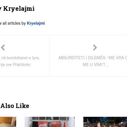
y
Kryelajmi
 all articles by
Kryelajmi
s në kombëtaret e tyre,
ABSURDITETI I DILEMËS: “ME VRA 
hja me Prishtinën
ME U VRA”?…
Also Like