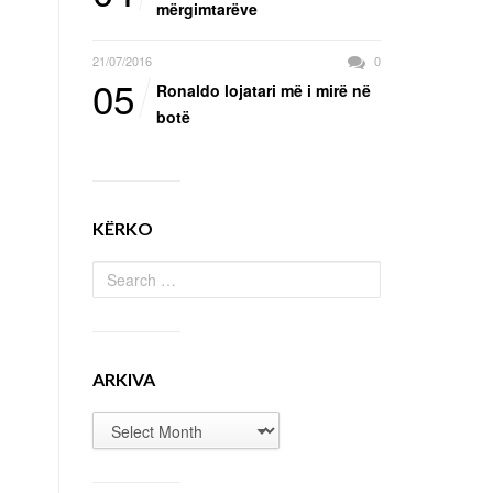
mërgimtarëve
21/07/2016
0
05
Ronaldo lojatari më i mirë në
botë
KËRKO
ARKIVA