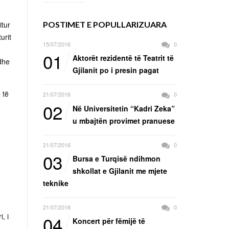
itur
POSTIMET E POPULLARIZUARA
urit
15/07/2016
0
01
Aktorët rezidentë të Teatrit të
 dhe
Gjilanit po i presin pagat
 të
21/07/2016
0
02
Në Universitetin “Kadri Zeka”
u mbajtën provimet pranuese
21/07/2016
0
03
Bursa e Turqisë ndihmon
shkollat e Gjilanit me mjete
teknike
21/07/2016
0
, i
04
Koncert për fëmijë të