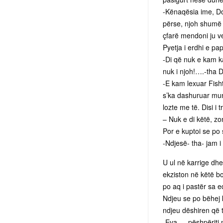
-Kënaqësia ime, Do
përse, njoh shumë n
çfarë mendoni ju ve
Pyetja i erdhi e pa
-Di që nuk e kam k
nuk i njoh!….-tha D
-E kam lexuar Fisht
s’ka dashuruar mun
lozte me të. Disi i
– Nuk e di këtë, z
Por e kuptoi se po 
-Ndjesë- tha- jam i
U ul në karrige dhe
ekziston në këtë bo
po aq i pastër sa e
Ndjeu se po bëhej 
ndjeu dëshiren që 
-Eva…, pëshpëriti m