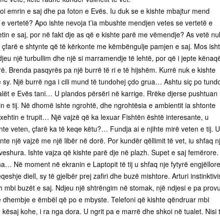
koi emrin e saj dhe pa foton e Evës. Iu duk se e kishte mbajtur mend
 e vertetë? Apo ishte nevoja t’ia mbushte mendjen vetes se vertetë e
retin e saj, por në fakt dje as që e kishte parë me vëmendje? As vetë nu
e çfarë e shtynte që të kërkonte me këmbëngulje pamjen e saj. Mos ish
eu një turbullim dhe një si marramendje të lehtë, por që i jepte kënaqë
. Brenda pasqyrës pa një burrë të ri e të hijshëm. Kurrë nuk e kishte
 sy. Një burrë nga i cili mund të tundohej çdo grua… Ashtu siç po tund
jalët e Evës tani… U plandos përsëri në karrige. Rrëke djerse pushtuan
pin e tij. Në dhomë ishte ngrohtë, dhe ngrohtësia e ambientit ia shtonte
ehtin e trupit… Një vajzë që ka lexuar Fishtën është interesante, u
nte veten, çfarë ka të keqe këtu?… Fundja ai e njihte mirë veten e tij. U
nte një vajzë me një libër në dorë. Por kundër qëllimit të vet, iu shfaq n
veshura. Ishte vajza që kishte parë dje në plazh. Supet e saj femërore.
a… Në moment në ekranin e Laptopit të tij u shfaq nje fytyrë engjëllore
eshje diell, sy të gjelbër prej zafiri dhe buzë mishtore. Arturi instinktivi
h mbi buzët e saj. Ndjeu një shtrëngim në stomak, një ndjesi e pa prov
ë dhembje e ëmbël që po e mbyste. Telefoni që kishte qëndruar mbi
ë kësaj kohe, i ra nga dora. U ngrit pa e marrë dhe shkoi në tualet. Nisi 