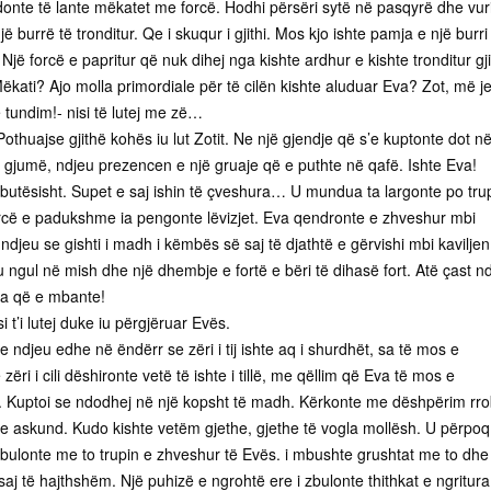
 donte të lante mëkatet me forcë. Hodhi përsëri sytë në pasqyrë dhe vur
ë burrë të tronditur. Qe i skuqur i gjithi. Mos kjo ishte pamja e një burri
Një forcë e papritur që nuk dihej nga kishte ardhur e kishte tronditur gj
 Mëkati? Ajo molla primordiale për të cilën kishte aluduar Eva? Zot, më j
 tundim!- nisi të lutej me zë…
Pothuajse gjithë kohës iu lut Zotit. Ne një gjendje që s’e kuptonte dot n
ë gjumë, ndjeu prezencen e një gruaje që e puthte në qafë. Ishte Eva!
utësisht. Supet e saj ishin të çveshura… U mundua ta largonte po tru
forcë e padukshme ia pengonte lëvizjet. Eva qendronte e zhveshur mbi
t ndjeu se gishti i madh i këmbës së saj të djathtë e gërvishi mbi kaviljen
iu ngul në mish dhe një dhembje e fortë e bëri të dihasë fort. Atë çast n
rca që e mbante!
si t’i lutej duke iu përgjëruar Evës.
e ndjeu edhe në ëndërr se zëri i tij ishte aq i shurdhët, sa të mos e
zëri i cili dëshironte vetë të ishte i tillë, me qëllim që Eva të mos e
tij. Kuptoi se ndodhej në një kopsht të madh. Kërkonte me dëshpërim rro
nte askund. Kudo kishte vetëm gjethe, gjethe të vogla mollësh. U përpoq
bulonte me to trupin e zhveshur të Evës. i mbushte grushtat me to dhe
 saj të hajthshëm. Një puhizë e ngrohtë ere i zbulonte thithkat e ngritura