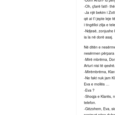
-Dom Arturi- iu përg
-Oh, çfarë fati!- t
-Ja një bekim i Zot
që ai t’i jepte leje 
i tingëlloi zilja e t
-Ndjesë, zonjushe K
ia la në dorë asaj.
Në ditën e nesërme,
nesërmen përpara st
-Mirë mbrëma, Dom A
Arturi nisi të qeshë
-Mirëmbrëma, Klara
-Ne fakt nuk jam Kl
Eva e mollës …
-Eva ?
-Shoqja e Klarës, n
telefon.
-Gëzohem, Eva, sid
pasigurt nëse duhej 