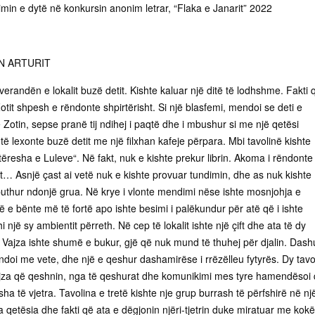
imin e dytë në konkursin anonim letrar, “Flaka e Janarit” 2022
N ARTURIT
 verandën e lokalit buzë detit. Kishte kaluar një ditë të lodhshme. Fakti 
Zotit shpesh e rëndonte shpirtërisht. Si një blasfemi, mendoi se deti e
Zotin, sepse pranë tij ndihej i paqtë dhe i mbushur si me një qetësi
 të lexonte buzë detit me një filxhan kafeje përpara. Mbi tavolinë kishte
etëresha e Luleve“. Në fakt, nuk e kishte prekur librin. Akoma i rëndonte
it… Asnjë çast ai vetë nuk e kishte provuar tundimin, dhe as nuk kishte
puthur ndonjë grua. Në krye i vlonte mendimi nëse ishte mosnjohja e
 e bënte më të fortë apo ishte besimi i palëkundur për atë që i ishte
i një sy ambientit përreth. Në cep të lokalit ishte një çift dhe ata të dy
 Vajza ishte shumë e bukur, gjë që nuk mund të thuhej për djalin. Dash
doi me vete, dhe një e qeshur dashamirëse i rrëzëlleu fytyrës. Dy tavo
ajza që qeshnin, nga të qeshurat dhe komunikimi mes tyre hamendësoi
sha të vjetra. Tavolina e tretë kishte nje grup burrash të përfshirë në nj
 qetësia dhe fakti që ata e dëgjonin njëri-tjetrin duke miratuar me kokë