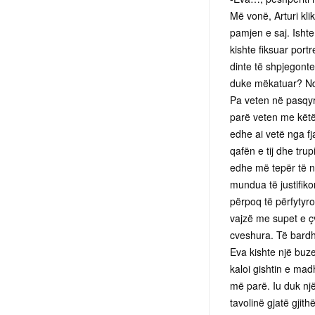
Më vonë, Arturi kli
pamjen e saj. Ishte
kishte fiksuar port
dinte të shpjegont
duke mëkatuar? Ndj
Pa veten në pasqyrë
parë veten me këtë
edhe ai vetë nga f
qafën e tij dhe tru
edhe më tepër të nx
mundua të justifiko
përpoq të përfytyro
vajzë me supet e ç
cveshura. Të bardh
Eva kishte një buzeq
kaloi gishtin e mad
më parë. Iu duk nj
tavolinë gjatë gjith