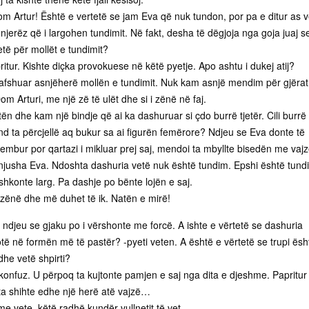
m Artur! Është e vertetë se jam Eva që nuk tundon, por pa e ditur as v
jerëz që i largohen tundimit. Në fakt, desha të dëgjoja nga goja juaj s
të për mollët e tundimit?
pritur. Kishte diçka provokuese në këtë pyetje. Apo ashtu i dukej atij?
afshuar asnjëherë mollën e tundimit. Nuk kam asnjë mendim për gjërat
om Arturi, me një zë të ulët dhe si i zënë në faj.
ën dhe kam një bindje që ai ka dashuruar si çdo burrë tjetër. Cili burrë
d ta përcjellë aq bukur sa ai figurën femërore? Ndjeu se Eva donte të
 trembur por qartazi i mikluar prej saj, mendoi ta mbyllte bisedën me vaj
onjusha Eva. Ndoshta dashuria vetë nuk është tundim. Epshi është tund
shkonte larg. Pa dashje po bënte lojën e saj.
 zënë dhe më duhet të ik. Natën e mirë!
 ndjeu se gjaku po i vërshonte me forcë. A ishte e vërtetë se dashuria
të në formën më të pastër? -pyeti veten. A është e vërtetë se trupi ësh
dhe vetë shpirti?
konfuz. U përpoq ta kujtonte pamjen e saj nga dita e djeshme. Papritur
ta shihte edhe një herë atë vajzë…
e vete, këtë radhë kundër vullnetit të vet.