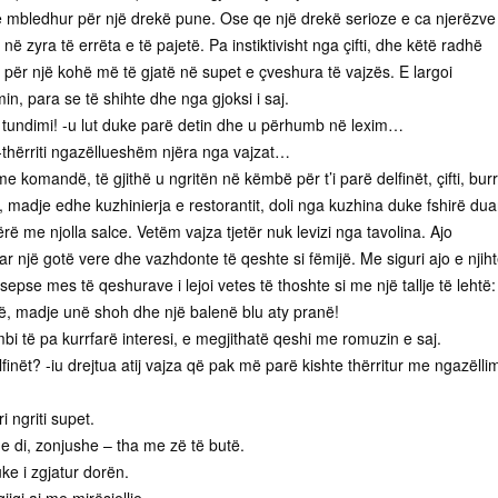
në mbledhur për një drekë pune. Ose qe një drekë serioze e ca njerëzve
ë zyra të errëta e të pajetë. Pa instiktivisht nga çifti, dhe këtë radhë
dal për një kohë më të gjatë në supet e çveshura të vajzës. E largoi
in, para se të shihte dhe nga gjoksi i saj.
tundimi! -u lut duke parë detin dhe u përhumb në lexim…
! -thërriti ngazëllueshëm njëra nga vajzat…
me komandë, të gjithë u ngritën në këmbë për t’i parë delfinët, çifti, bur
, madje edhe kuzhinierja e restorantit, doli nga kuzhina duke fshirë dua
ë me njolla salce. Vetëm vajza tjetër nuk levizi nga tavolina. Ajo
 një gotë vere dhe vazhdonte të qeshte si fëmijë. Me siguri ajo e njih
sepse mes të qeshurave i lejoi vetes të thoshte si me një tallje të lehtë:
në, madje unë shoh dhe një balenë blu aty pranë!
 mbi të pa kurrfarë interesi, e megjithatë qeshi me romuzin e saj.
elfinët? -iu drejtua atij vajza që pak më parë kishte thërritur me ngazëlli
i ngriti supet.
 e di, zonjushe – tha me zë të butë.
uke i zgjatur dorën.