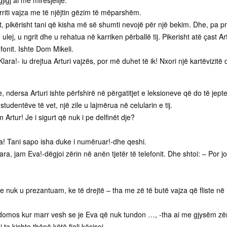
jigj ai me mirësjellje.
hërriti vajza me të njëjtin gëzim të mëparshëm.
it, pikërisht tani që kisha më së shumti nevojë për një bekim. Dhe, pa pr
të ulej, u ngrit dhe u rehatua në karriken përballë tij. Pikerisht atë çast Art
elefonit. Ishte Dom Mikeli.
lara!- iu drejtua Arturi vajzës, por më duhet të ik! Nxori një kartëvizitë
 ndersa Arturi ishte përfshirë në përgatitjet e leksioneve që do të jepte
udentëve të vet, një zile u lajmërua në celularin e tij.
rtur! Je i sigurt që nuk i pe delfinët dje?
.
! Tani sapo isha duke i numëruar!-dhe qeshi.
ara, jam Eva!-dëgjoi zërin në anën tjetër të telefonit. Dhe shtoi: – Por jo
e nuk u prezantuam, ke të drejtë – tha me zë të butë vajza që fliste në
omos kur marr vesh se je Eva që nuk tundon …, -tha ai me gjysëm zëri
ta kishte thënë këtë fjali kësisoj.