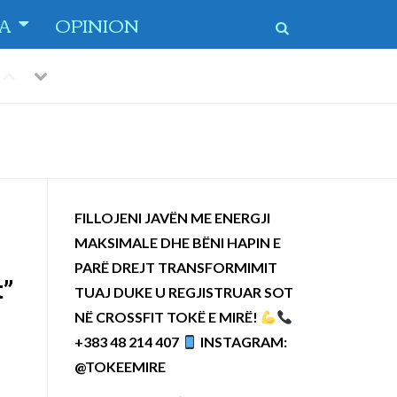
TA
OPINION
Previous
Next
FILLOJENI JAVËN ME ENERGJI
MAKSIMALE DHE BËNI HAPIN E
PARË DREJT TRANSFORMIMIT
t”
TUAJ DUKE U REGJISTRUAR SOT
NË CROSSFIT TOKË E MIRË!
+383 48 214 407
INSTAGRAM:
@TOKEEMIRE