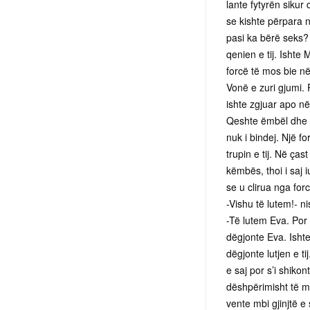
lante fytyrën sikur
se kishte përpara nj
pasi ka bërë seks? 
qenien e tij. Ishte
forcë të mos bie në
Vonë e zuri gjumi. 
ishte zgjuar apo n
Qeshte ëmbël dhe b
nuk i bindej. Një 
trupin e tij. Në ças
këmbës, thoi i saj 
se u clirua nga fo
-Vishu të lutem!- ni
-Të lutem Eva. Por 
dëgjonte Eva. Ishte 
dëgjonte lutjen e 
e saj por s’i shiko
dëshpërimisht të m
vente mbi gjinjtë e