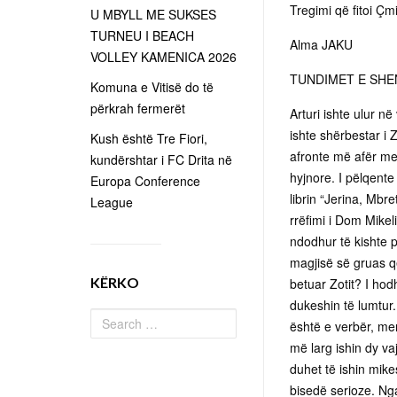
Tregimi që fitoi Çm
U MBYLL ME SUKSES
TURNEU I BEACH
Alma JAKU
VOLLEY KAMENICA 2026
TUNDIMET E SHE
Komuna e Vitisë do të
përkrah fermerët
Arturi ishte ulur në
ishte shërbestar i 
Kush është Tre Fiori,
afronte më afër me 
kundërshtar i FC Drita në
hyjnore. I pëlqente
Europa Conference
librin “Jerina, Mbr
League
rrëfimi i Dom Mikel
ndodhur të kishte 
magjisë së gruas që
KËRKO
betuar Zotit? I hodh
dukeshin të lumtur.
është e verbër, men
më larg ishin dy v
duhet të ishin mike
bisedë serioze. Nga