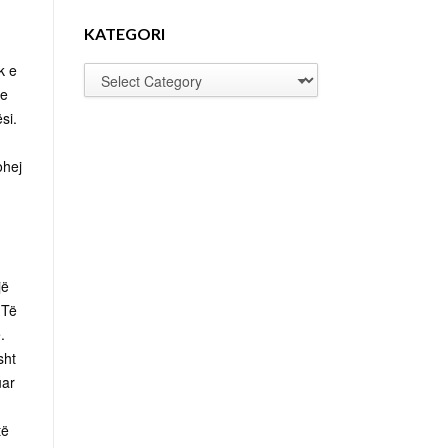
KATEGORI
k e
te
si.
ohej
jë
 Të
.
sht
uar
të