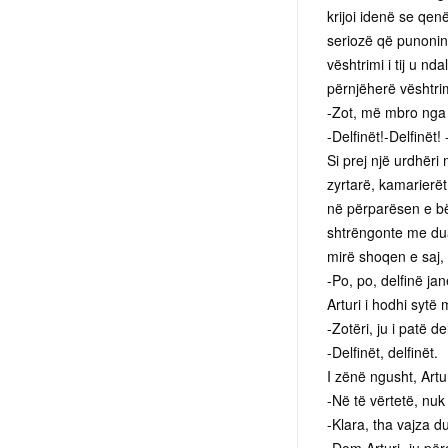
krijoi idenë se qe
seriozë që punonin n
vështrimi i tij u n
përnjëherë vështrim
-Zot, më mbro nga 
-Delfinët!-Delfinët
Si prej një urdhëri 
zyrtarë, kamarierët
në përparësen e bër
shtrëngonte me duar
mirë shoqen e saj, 
-Po, po, delfinë ja
Arturi i hodhi sytë
-Zotëri, ju i patë d
-Delfinët, delfinët.
I zënë ngusht, Artur
-Në të vërtetë, nuk
-Klara, tha vajza d