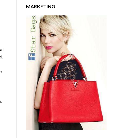
MARKETING
rat
rt
te
m.