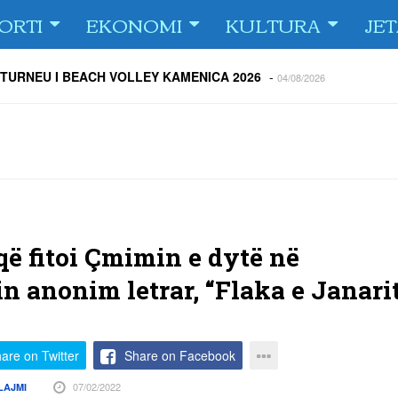
ORTI
EKONOMI
KULTURA
JE
 TURNEU I BEACH VOLLEY KAMENICA 2026
-
04/08/2026
 kundërshtar i FC Drita në Europa Conference League
-
04/08/2026
ë Dritën ndaj Tre Fiori
-
04/08/2026
rija Ramadanin
-
04/08/2026
 te dera e shtëpisë
-
03/08/2026
Islame në Gjilan organizoi pritje për bashkatdhetarët
-
03/08/2026
rita e Gjilani të luajnë nën dritën e reflektorëve
-
03/08/2026
që fitoi Çmimin e dytë në
n anonim letrar, “Flaka e Janari
are on Twitter
Share on Facebook
07/02/2022
LAJMI