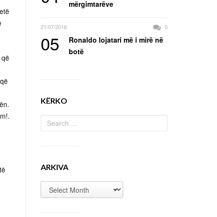
mërgimtarëve
etë
e
21/07/2016
0
05
Ronaldo lojatari më i mirë në
botë
 që
 që
KËRKO
zën.
im!.
ARKIVA
të