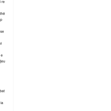
i re
ithë
ep
ëse
pi
 e
djeu
bat
 ia