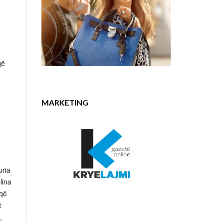
që
MARKETING
uria
lina
 që
ë
,