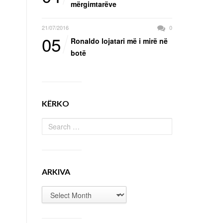
mërgimtarëve
21/07/2016
0
05
Ronaldo lojatari më i mirë në
botë
KËRKO
ARKIVA