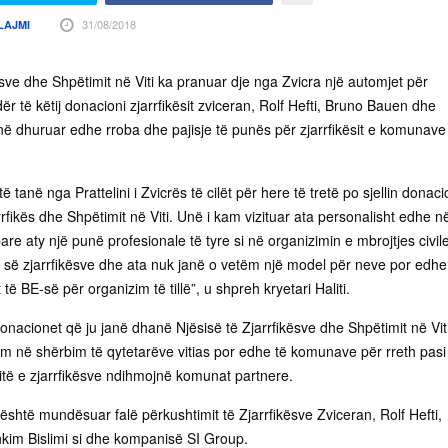
31/08/2018
LAJMI
kësve dhe Shpëtimit në Viti ka pranuar dje nga Zvicra një automjet për
dër të këtij donacioni zjarrfikësit zviceran, Rolf Hefti, Bruno Bauen dhe
në dhuruar edhe rroba dhe pajisje të punës për zjarrfikësit e komunave
tanë nga Prattelini i Zvicrës të cilët për here të tretë po sjellin donaci
rfikës dhe Shpëtimit në Viti. Unë i kam vizituar ata personalisht edhe n
re aty një punë profesionale të tyre si në organizimin e mbrojtjes civil
ë së zjarrfikësve dhe ata nuk janë o vetëm një model për neve por edhe
t të BE-së për organizim të tillë”, u shpreh kryetari Haliti.
 donacionet që ju janë dhanë Njësisë të Zjarrfikësve dhe Shpëtimit në Viti
ëm në shërbim të qytetarëve vitias por edhe të komunave për rreth pasi
sitë e zjarrfikësve ndihmojnë komunat partnere.
shtë mundësuar falë përkushtimit të Zjarrfikësve Zviceran, Rolf Hefti,
im Bislimi si dhe kompanisë SI Group.