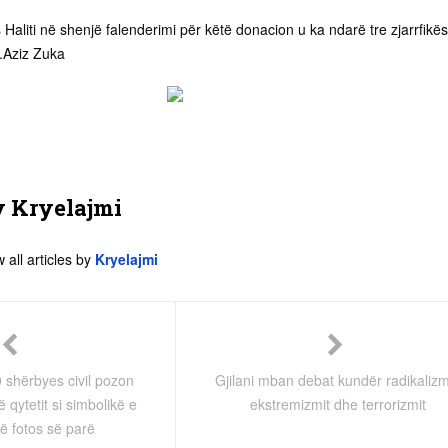
Haliti në shenjë falenderimi për këtë donacion u ka ndarë tre zjarrfikë
e.Aziz Zuka
y
Kryelajmi
 all articles by
Kryelajmi
0 shërbyes civil pozon
Gjilani mban debat kundër radikalizm
ë qytetit si simbolikë e
ekstremizmit dhe terrorizmit
 të fotos së parë