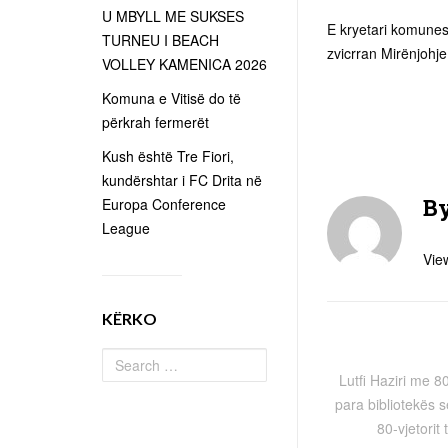
U MBYLL ME SUKSES
E kryetari komunes 
TURNEU I BEACH
zvicrran Mirënjohj
VOLLEY KAMENICA 2026
Komuna e Vitisë do të
përkrah fermerët
Kush është Tre Fiori,
kundërshtar i FC Drita në
B
Europa Conference
League
View
KËRKO
Lutfi Haziri me 8
para bibliotekës s
80-vjetorit