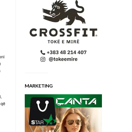
oni
ë
e
MARKETING
,
 që