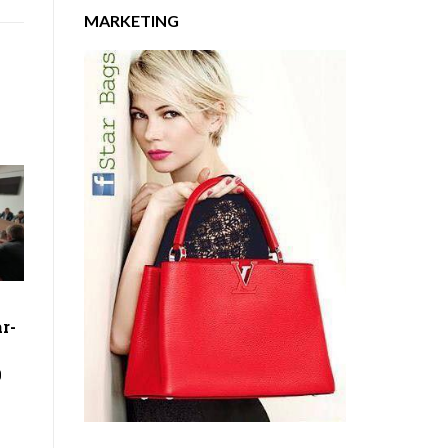
MARKETING
r-
0