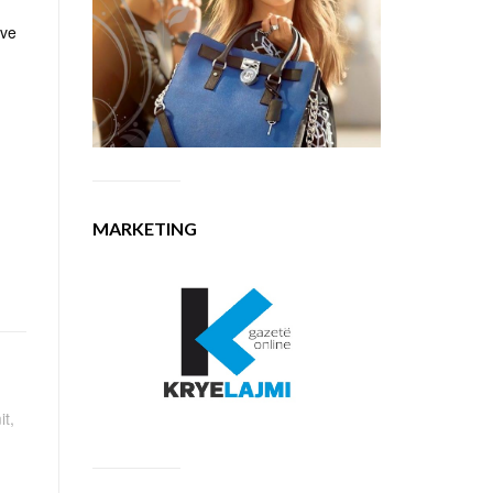
sve
MARKETING
it,