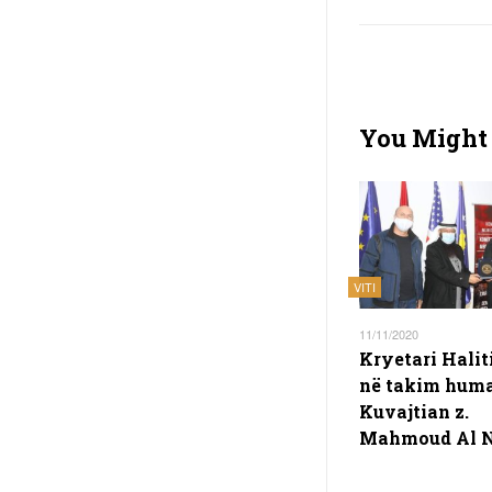
You Might 
VITI
11/11/2020
Kryetari Haliti
në takim huma
Kuvajtian z.
Mahmoud Al N