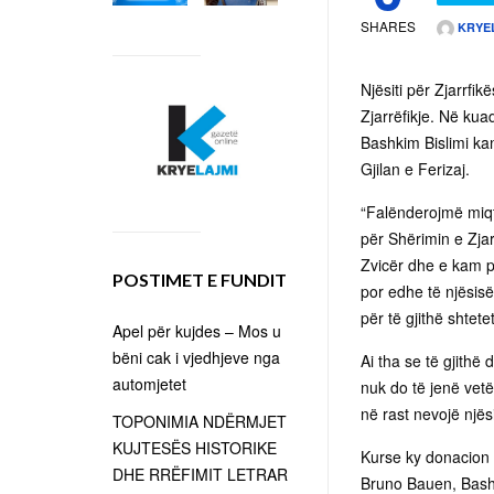
SHARES
KRYE
Njësiti për Zjarrfi
Zjarrëfikje. Në kua
Bashkim Bislimi ka
Gjilan e Ferizaj.
“Falënderojmë miqtë 
për Shërimin e Zjar
Zvicër dhe e kam pa
POSTIMET E FUNDIT
por edhe të njësis
për të gjithë shtete
Apel për kujdes – Mos u
bëni cak i vjedhjeve nga
Ai tha se të gjithë
automjetet
nuk do të jenë vet
në rast nevojë një
TOPONIMIA NDËRMJET
KUJTESËS HISTORIKE
Kurse ky donacion ë
DHE RRËFIMIT LETRAR
Bruno Bauen, Bashk