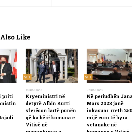
Also Like
VITI
VITI
10/04/2020
27/04/2023
 priti
Kryeministri në
Në periudhën Jana
nistin
detyrë Albin Kurti
Mars 2023 janë
vlerëson lartë punën
inkasuar rreth 25
ajadi
që ka bërë komuna e
mijë euro të hyra
Vitisë në
vetanake në
menaxhimin e
komunën e Vitisë