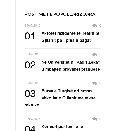
POSTIMET E POPULLARIZUARA
15/07/2016
0
01
Aktorët rezidentë të Teatrit të
Gjilanit po i presin pagat
21/07/2016
0
02
Në Universitetin “Kadri Zeka”
u mbajtën provimet pranuese
21/07/2016
0
03
Bursa e Turqisë ndihmon
shkollat e Gjilanit me mjete
teknike
21/07/2016
0
04
Koncert për fëmijë të