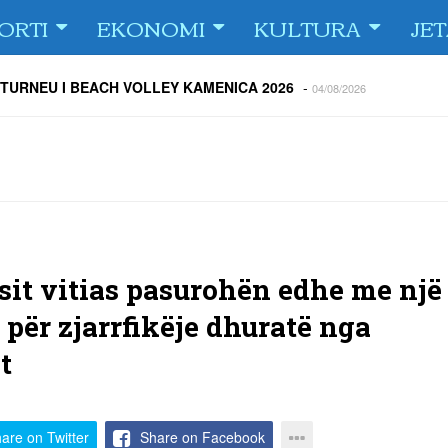
ORTI
EKONOMI
KULTURA
JE
 TURNEU I BEACH VOLLEY KAMENICA 2026
-
04/08/2026
 kundërshtar i FC Drita në Europa Conference League
-
04/08/2026
ë Dritën ndaj Tre Fiori
-
04/08/2026
rija Ramadanin
-
04/08/2026
 te dera e shtëpisë
-
03/08/2026
Islame në Gjilan organizoi pritje për bashkatdhetarët
-
03/08/2026
rita e Gjilani të luajnë nën dritën e reflektorëve
-
03/08/2026
ësit vitias pasurohën edhe me një
 për zjarrfikëje dhuratë nga
t
are on Twitter
Share on Facebook