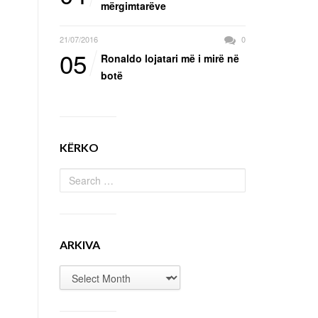
mërgimtarëve
21/07/2016
0
05
Ronaldo lojatari më i mirë në
botë
KËRKO
ARKIVA