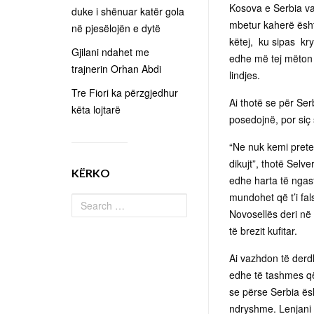
Kosova e Serbia va
duke i shënuar katër gola
mbetur kaherë ësht
në pjesëlojën e dytë
këtej, ku sipas kr
Gjilani ndahet me
edhe më tej mëton të 
trajnerin Orhan Abdi
lindjes.
Tre Fiori ka përzgjedhur
Ai thotë se për Ser
këta lojtarë
posedojnë, por siç 
“Ne nuk kemi preten
dikujt”, thotë Selv
KËRKO
edhe harta të ngast
mundohet që t’i fal
Novosellës deri në 
të brezit kufitar.
Ai vazhdon të derdh
edhe të tashmes që
se përse Serbia ësh
ndryshme. Lenjani 