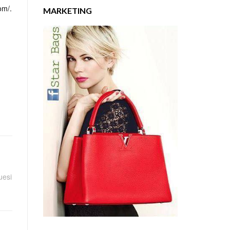
om/.
MARKETING
uesi