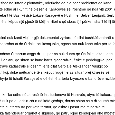
zhdojnë luftën diplomatike, ndërkohë që një ndër problemet që kanë
ë edhe ai i kufirit në pjesën e Karaçevës së Poshtme që nga viti 2001 
yetarit të Bashkësisë Lokale Karaçevë e Poshtme, Selver Lenjanit, Serb
shkëpus një pjesë të këtij territori e që sipas tij i përket fshatit të tij të
binë nuk kanë vlejtur gjë dokumentet zyrtare, të cilat bashkëfshatarët e ti
shprehet ai do t’i dalin zot kësaj toke, ngase ata nuk kanë tokë për të fa
dime t’i marrim asgjë dikujt, por as nuk duam që t’ia falim tokën tonë
er Lenjani, që shton se kanë harta gjeografike, fizike e pedologjike, por
rave kadastrale si dëshmi e të cilat Serbia e Aleksandër Vuqiqit po
sifikoj, duke mëtuar që të shkëput rrugën e asfaltuar prej kthesës së
hyrje të fshatit Karaçevë e që është arteria kryesore e banorëve rezid
 kritika edhe në adresë të institucioneve të Kosovës, atyre të kaluara,
 nuk po e ngrisin zërin në këtë çështje, derisa shton se e di shumë mi
të e interesuar për këtë territor, që është i pasur me minerale të
ka falënderuar organet e sigurisë, që patrullojnë këndejpari dhe mbete