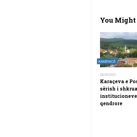
You Might 
KAMENICË
08/05/2021
Karaçeva e P
sërish i shkru
institucioneve
qendrore