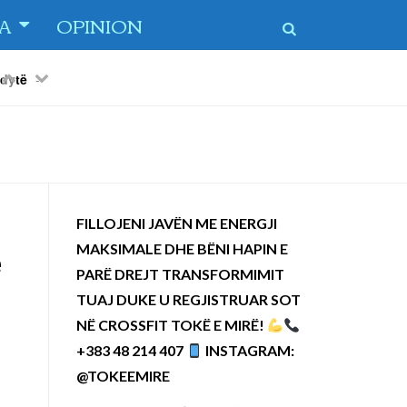
TA
OPINION
Previous
Next
 dytë
-
FILLOJENI JAVËN ME ENERGJI
MAKSIMALE DHE BËNI HAPIN E
ë
PARË DREJT TRANSFORMIMIT
TUAJ DUKE U REGJISTRUAR SOT
NË CROSSFIT TOKË E MIRË!
+383 48 214 407
INSTAGRAM:
@TOKEEMIRE