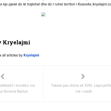
kjo pjesë do të trajtohet dhe do t ruhet territori i Kosovës./kryelajmi.c
y
Kryelajmi
 all articles by
Kryelajmi
thellësisht i tronditur me
Tabela pas xhiros së XVIII, Llapi përfit
iut Armend Behluli
më i madh