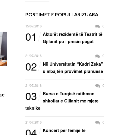
POSTIMET E POPULLARIZUARA
15/07/2016
0
01
Aktorët rezidentë të Teatrit të
Gjilanit po i presin pagat
21/07/2016
0
02
Në Universitetin “Kadri Zeka”
u mbajtën provimet pranuese
21/07/2016
0
03
Bursa e Turqisë ndihmon
he
shkollat e Gjilanit me mjete
teknike
21/07/2016
0
04
Koncert për fëmijë të