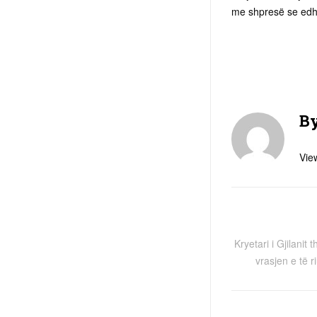
me shpresë se edhe 
B
View
Kryetari i Gjilanit 
vrasjen e të r