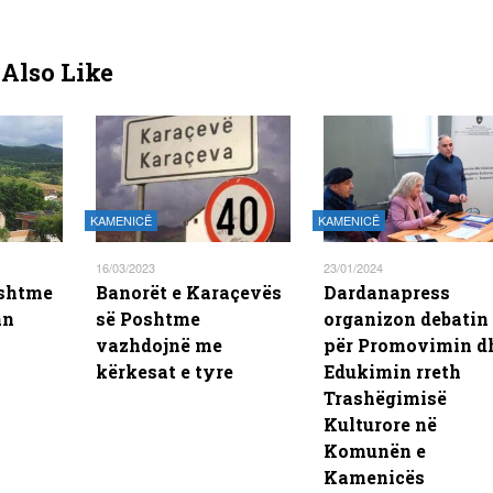
Also Like
KAMENICË
KAMENICË
16/03/2023
23/01/2024
oshtme
Banorët e Karaçevës
Dardanapress
an
së Poshtme
organizon debatin
vazhdojnë me
për Promovimin d
kërkesat e tyre
Edukimin rreth
Trashëgimisë
Kulturore në
Komunën e
Kamenicës