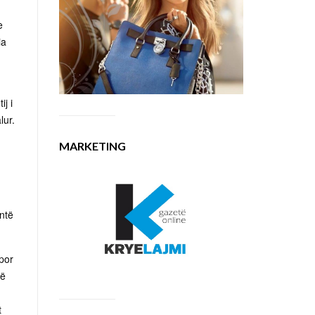
e
ia
j i
lur.
MARKETING
entë
 por
rë
t