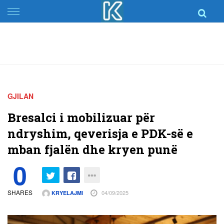
Skip
to
content
GJILAN
Bresalci i mobilizuar për
ndryshim, qeverisja e PDK-së e
mban fjalën dhe kryen punë
0
SHARES
04/09/2025
KRYELAJMI