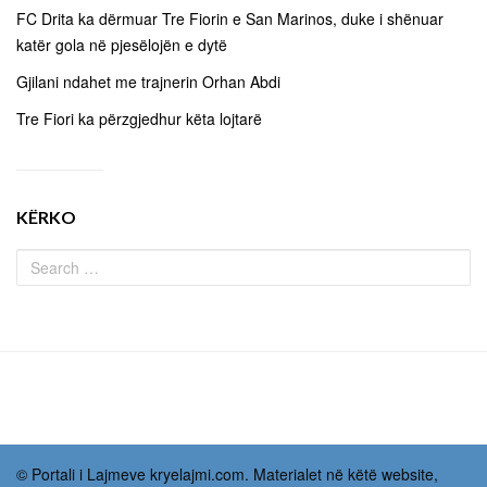
FC Drita ka dërmuar Tre Fiorin e San Marinos, duke i shënuar
katër gola në pjesëlojën e dytë
Gjilani ndahet me trajnerin Orhan Abdi
Tre Fiori ka përzgjedhur këta lojtarë
KËRKO
© Portali i Lajmeve kryelajmi.com. Materialet në këtë website,