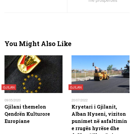
më prosperues
You Might Also Like
GJILAN
GJILAN
09/05/2020
20/07/2022
Gjilani themelon
Kryetari i Gjilanit,
Qendrën Kulturore
Alban Hyseni, viziton
Europiane
punimet në asfaltimin
e rrugës hyrëse dhe