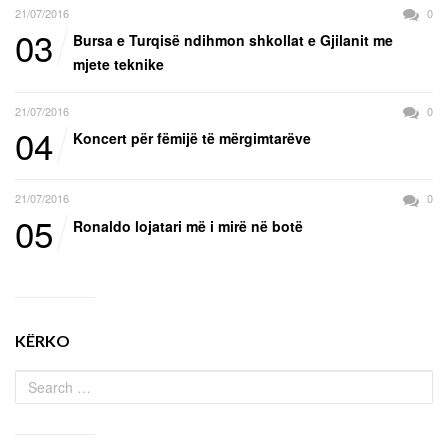
21/07/2016
0
03
Bursa e Turqisë ndihmon shkollat e Gjilanit me
mjete teknike
21/07/2016
0
04
Koncert për fëmijë të mërgimtarëve
21/07/2016
0
05
Ronaldo lojatari më i mirë në botë
KËRKO