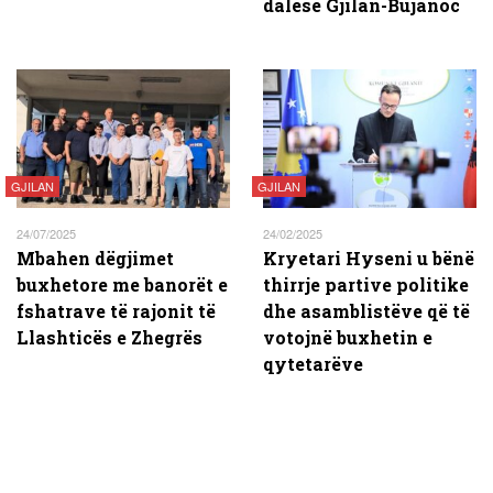
dalëse Gjilan-Bujanoc
GJILAN
GJILAN
24/07/2025
24/02/2025
Mbahen dëgjimet
Kryetari Hyseni u bënë
buxhetore me banorët e
thirrje partive politike
fshatrave të rajonit të
dhe asamblistëve që të
Llashticës e Zhegrës
votojnë buxhetin e
qytetarëve