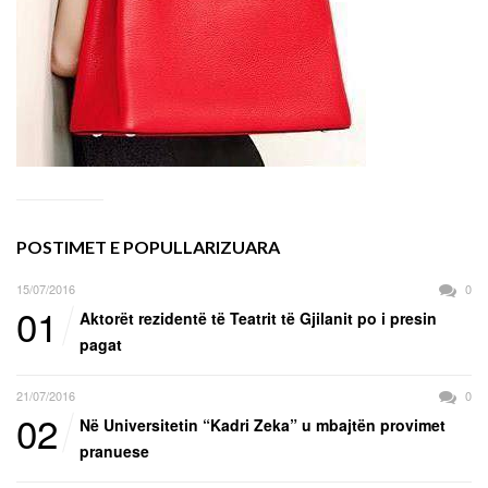
POSTIMET E POPULLARIZUARA
15/07/2016
0
01
Aktorët rezidentë të Teatrit të Gjilanit po i presin
pagat
21/07/2016
0
02
Në Universitetin “Kadri Zeka” u mbajtën provimet
pranuese