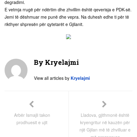
degradimi.
E vetmja rrugë për ndërtim dhe zhvillim është qeverisja e PDK-së.
Jemi të dëshmuar me punë dhe vepra. Na duhesh edhe ti për të
rikthyer shpresën për qytetarët e Gjilanit.
By
Kryelajmi
View all articles by
Kryelajmi
Arbër Ismajli takon
Lladova, gjithmonë është
prodhuesit e ujit
kryengritur në kauzën për
një Gjilan më të zhvilluar e