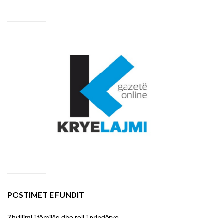
POSTIMET E FUNDIT
Zhvillimi i fëmijës dhe roli i prindërve