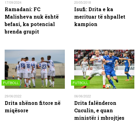
17/09/2024
20/05/2018
Ramadani: FC
Isufi: Drita e ka
Malisheva nuk është
merituar të shpallet
befasi, ka potencial
kampion
brenda grupit
FUTBOLL
FUTBOLL
29/06/2022
06/06/2022
Drita shënon fitore në
Drita falënderon
miqësore
Cuculin, e quan
ministër i mbrojtjes