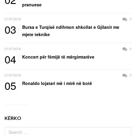
pranuese
21/07/2016
0
03
Bursa e Turqisë ndihmon shkollat e Gjilanit me
mjete teknike
21/07/2016
0
04
Koncert për fëmijë të mërgimtarëve
21/07/2016
0
05
Ronaldo lojatari më i mirë në botë
KËRKO