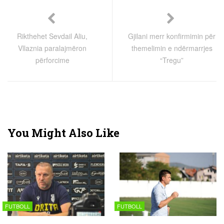
Rikthehet Sevdail Aliu,
Gjilani merr konfirmimin për
Vllaznia paralajmëron
themelimin e ndërmarrjes
përforcime
“Tregu”
You Might Also Like
FUTBOLL
FUTBOLL