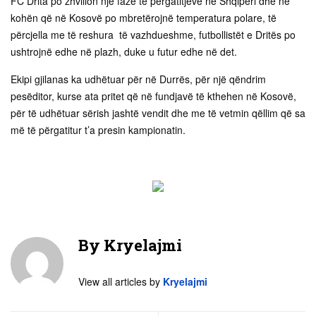
FC Drita po zhvillon një fazë të përgatitjeve në Shqipëri dhe në
kohën që në Kosovë po mbretërojnë temperatura polare, të
përcjella me të reshura të vazhdueshme, futbollistët e Dritës po
ushtrojnë edhe në plazh, duke u futur edhe në det.
Ekipi gjilanas ka udhëtuar për në Durrës, për një qëndrim
pesëditor, kurse ata pritet që në fundjavë të kthehen në Kosovë,
për të udhëtuar sërish jashtë vendit dhe me të vetmin qëllim që sa
më të përgatitur t’a presin kampionatin.
By
Kryelajmi
View all articles by
Kryelajmi