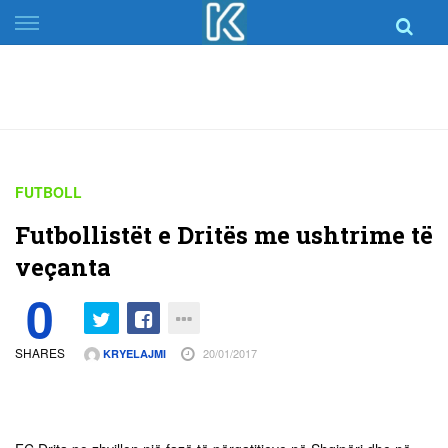
Skip
to
content
FUTBOLL
Futbollistët e Dritës me ushtrime të
veçanta
0
SHARES
20/01/2017
KRYELAJMI