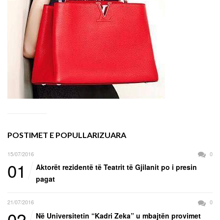
POSTIMET E POPULLARIZUARA
15/07/2016
0
01
Aktorët rezidentë të Teatrit të Gjilanit po i presin
pagat
21/07/2016
0
02
Në Universitetin “Kadri Zeka” u mbajtën provimet