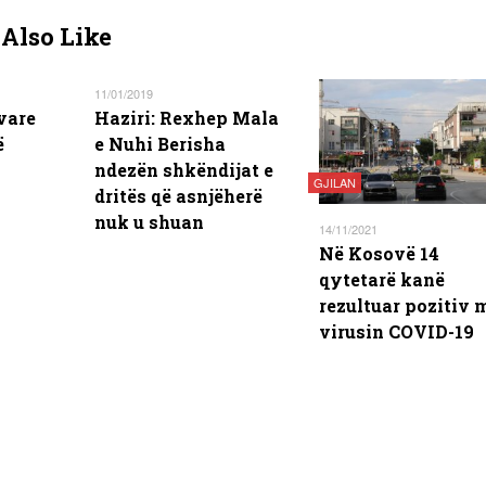
Also Like
11/01/2019
vare
Haziri: Rexhep Mala
ë
e Nuhi Berisha
ndezën shkëndijat e
GJILAN
dritës që asnjëherë
nuk u shuan
14/11/2021
Në Kosovë 14
qytetarë kanë
rezultuar pozitiv 
virusin COVID-19