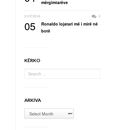
mërgimtarëve
21/07/2016
0
05
Ronaldo lojatari më i mirë në
botë
KËRKO
ARKIVA