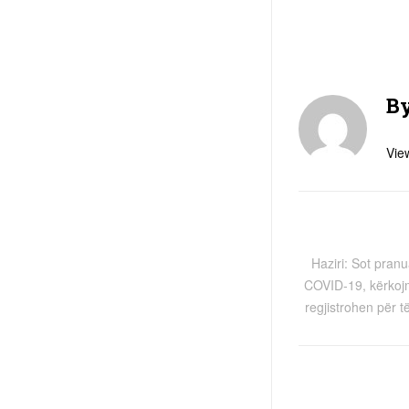
B
View
Haziri: Sot pran
COVID-19, kërkojm
regjistrohen për t