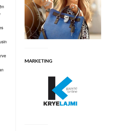
dën
ë
es
usin
arve
MARKETING
an