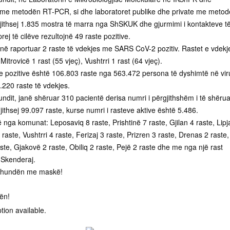
e me metodën RT-PCR, si dhe laboratoret publike dhe private me meto
gjithsej 1.835 mostra të marra nga ShSKUK dhe gjurmimi i kontakteve t
rej të cilëve rezultojnë 49 raste pozitive.
në raportuar 2 raste të vdekjes me SARS CoV-2 pozitiv. Rastet e vdekj
itrovicë 1 rast (55 vjeç), Vushtrri 1 rast (64 vjeç).
ve pozitive është 106.803 raste nga 563.472 persona të dyshimtë në vir
220 raste të vdekjes.
undit, janë shëruar 310 pacientë derisa numri i përgjithshëm i të shëru
jithsej 99.097 raste, kurse numri i rasteve aktive është 5.486.
ë nga komunat: Leposaviq 8 raste, Prishtinë 7 raste, Gjilan 4 raste, Lipj
 raste, Vushtrri 4 raste, Ferizaj 3 raste, Prizren 3 raste, Drenas 2 raste,
te, Gjakovë 2 raste, Obiliq 2 raste, Pejë 2 raste dhe me nga një rast
 Skenderaj.
e hundën me maskë!
ën!