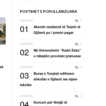
POSTIMET E POPULLARIZUARA
15/07/2016
0
01
Aktorët rezidentë të Teatrit të
Gjilanit po i presin pagat
21/07/2016
0
02
Në Universitetin “Kadri Zeka”
u mbajtën provimet pranuese
me
21/07/2016
0
03
Bursa e Turqisë ndihmon
shkollat e Gjilanit me mjete
teknike
21/07/2016
0
04
Koncert për fëmijë të