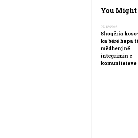
You Might 
27/12/2016
Shoqëria koso
ka bërë hapa t
mëdhenj në
integrimin e
komuniteteve