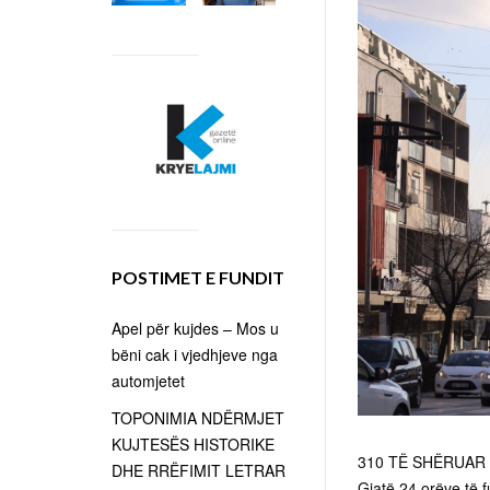
POSTIMET E FUNDIT
Apel për kujdes – Mos u
bëni cak i vjedhjeve nga
automjetet
TOPONIMIA NDËRMJET
KUJTESËS HISTORIKE
310 TË SHËRUAR 
DHE RRËFIMIT LETRAR
Gjatë 24 orëve të 