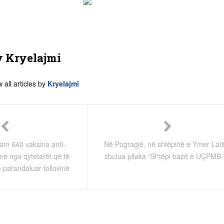
y
Kryelajmi
 all articles by
Kryelajmi
uam 640 vaksina anti-
Në Pogragjë, në shtëpinë e Ymer Latif
ë nga qytetarët që të
zbulua pllaka “Shtëpi bazë e UÇPMB-
ë parandaluar tollovinë