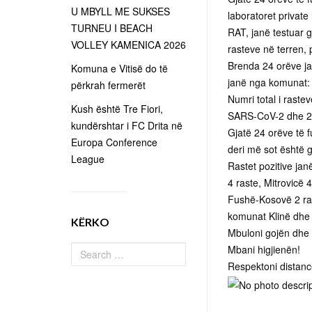
U MBYLL ME SUKSES
laboratoret privat
TURNEU I BEACH
RAT, janë testuar 
VOLLEY KAMENICA 2026
rasteve në terren, p
Brenda 24 orëve ja
Komuna e Vitisë do të
janë nga komunat: M
përkrah fermerët
Numri total i raste
Kush është Tre Fiori,
SARS-CoV-2 dhe 2.
kundërshtar i FC Drita në
Gjatë 24 orëve të f
Europa Conference
deri më sot është g
League
Rastet pozitive jan
4 raste, Mitrovicë 4
Fushë-Kosovë 2 ras
komunat Klinë dhe
KËRKO
Mbuloni gojën dh
Mbani higjienën!
Respektoni distanc