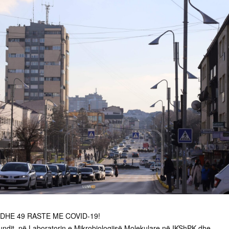
DHE 49 RASTE ME COVID-19!
fundit, në Laboratorin e Mikrobiologjisë Molekulare në IKShPK dhe