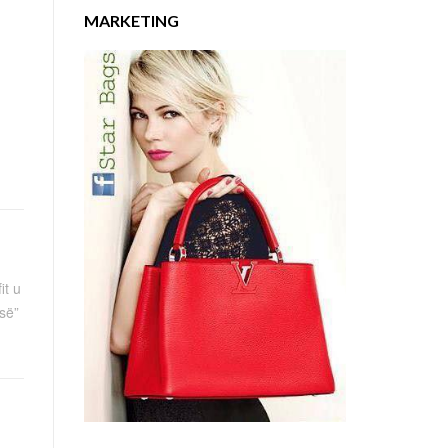
MARKETING
it u
së”