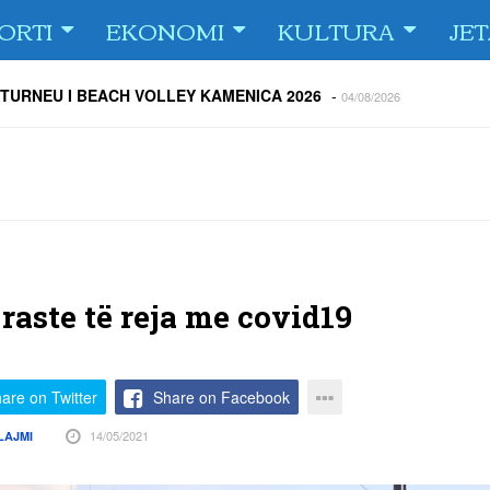
ORTI
EKONOMI
KULTURA
JE
 TURNEU I BEACH VOLLEY KAMENICA 2026
-
04/08/2026
 kundërshtar i FC Drita në Europa Conference League
-
04/08/2026
ë Dritën ndaj Tre Fiori
-
04/08/2026
rija Ramadanin
-
04/08/2026
 te dera e shtëpisë
-
03/08/2026
Islame në Gjilan organizoi pritje për bashkatdhetarët
-
03/08/2026
rita e Gjilani të luajnë nën dritën e reflektorëve
-
03/08/2026
 raste të reja me covid19
are on Twitter
Share on Facebook
14/05/2021
LAJMI