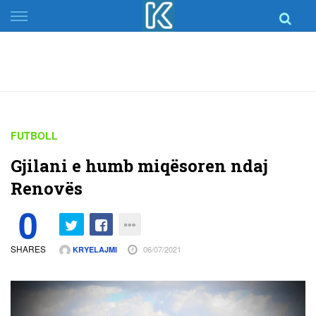
Skip
to
content
FUTBOLL
Gjilani e humb miqësoren ndaj
Renovës
0
SHARES
06/07/2021
KRYELAJMI