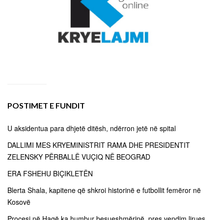
POSTIMET E FUNDIT
U aksidentua para dhjetë ditësh, ndërron jetë në spital
DALLIMI MES KRYEMINISTRIT RAMA DHE PRESIDENTIT
ZELENSKY PËRBALLË VUÇIQ NË BEOGRAD
ERA FSHEHU BIÇIKLETËN
Blerta Shala, kapitene që shkroi historinë e futbollit femëror në
Kosovë
Procesi në Hagë ka humbur besueshmërinë, pres vendim lirues