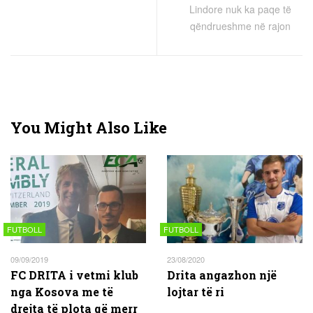
Lindore nuk ka paqe të
qëndrueshme në rajon
You Might Also Like
FUTBOLL
FUTBOLL
09/09/2019
23/08/2020
FC DRITA i vetmi klub
Drita angazhon një
nga Kosova me të
lojtar të ri
drejta të plota që merr