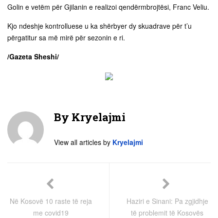
Golin e vetëm për Gjilanin e realizoi qendërmbrojtësi, Franc Veliu.
Kjo ndeshje kontrolluese u ka shërbyer dy skuadrave për t’u
përgatitur sa më mirë për sezonin e ri.
/Gazeta Sheshi/
By
Kryelajmi
View all articles by
Kryelajmi
Në Kosovë 10 raste të reja
Haziri e Sinani: Pa zgjidhje
me covid19
të problemit të Kosovës