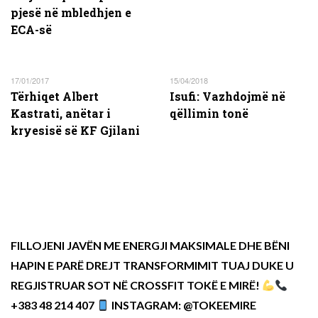
pjesë në mbledhjen e
ECA-së
17/01/2017
15/04/2018
Tërhiqet Albert
Isufi: Vazhdojmë në
Kastrati, anëtar i
qëllimin tonë
kryesisë së KF Gjilani
FILLOJENI JAVËN ME ENERGJI MAKSIMALE DHE BËNI
HAPIN E PARË DREJT TRANSFORMIMIT TUAJ DUKE U
REGJISTRUAR SOT NË CROSSFIT TOKË E MIRË!
+383 48 214 407
INSTAGRAM: @TOKEEMIRE