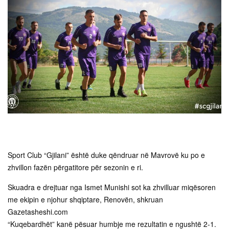
Sport Club “Gjilani” është duke qëndruar në Mavrovë ku po e
zhvillon fazën përgatitore për sezonin e ri.
Skuadra e drejtuar nga Ismet Munishi sot ka zhvilluar miqësoren
me ekipin e njohur shqiptare, Renovën, shkruan
Gazetasheshi.com
“Kuqebardhët” kanë pësuar humbje me rezultatin e ngushtë 2-1.