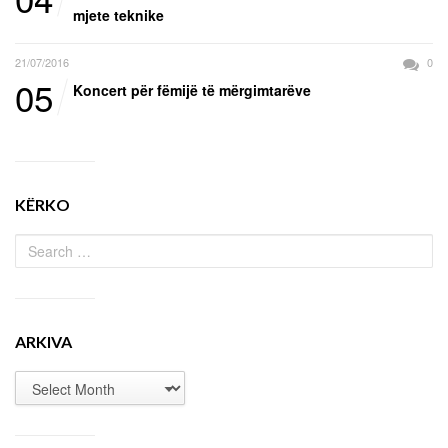
mjete teknike
21/07/2016
0
05
Koncert për fëmijë të mërgimtarëve
KËRKO
ARKIVA