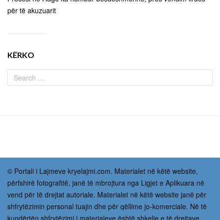
për të akuzuarit
KËRKO
© Portali i Lajmeve kryelajmi.com. Materialet në këtë website,
përfshirë fotografitë, janë të mbrojtura nga Ligjet e Aplikuara në
vend për të drejtat autoriale. Materialet në këtë website janë për
shfrytëzimin personal tuajin dhe për qëllime jo-komerciale. Në të
kundërtën shfrytëzimi i materialeve është shkelje e të drejtave