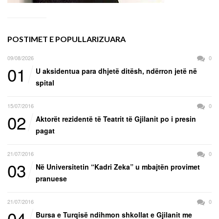
POSTIMET E POPULLARIZUARA
09/08/2026
0
01
U aksidentua para dhjetë ditësh, ndërron jetë në
spital
15/07/2016
0
02
Aktorët rezidentë të Teatrit të Gjilanit po i presin
pagat
21/07/2016
0
03
Në Universitetin “Kadri Zeka” u mbajtën provimet
pranuese
21/07/2016
0
04
Bursa e Turqisë ndihmon shkollat e Gjilanit me