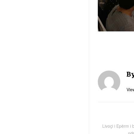
B
View
Livoçi i Epërm i 
ndr