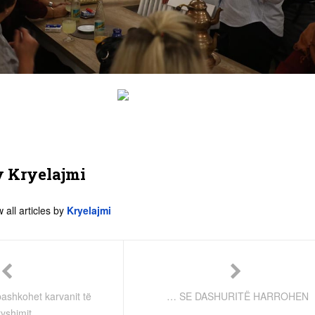
y
Kryelajmi
 all articles by
Kryelajmi
bashkohet karvanit të
… SE DASHURITË HARROHEN
yshimit