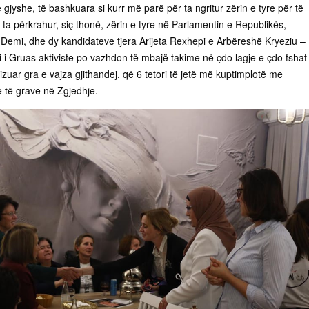
 gjyshe, të bashkuara si kurr më parë për ta ngritur zërin e tyre për të
ër ta përkrahur, siç thonë, zërin e tyre në Parlamentin e Republikës,
 Demi, dhe dy kandidateve tjera Arijeta Rexhepi e Arbëreshë Kryeziu –
i i Gruas aktiviste po vazhdon të mbajë takime në çdo lagje e çdo fshat
lizuar gra e vajza gjithandej, që 6 tetori të jetë më kuptimplotë me
 të grave në Zgjedhje.