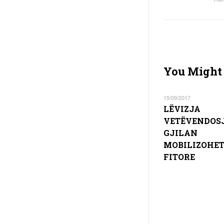
You Might 
15/09/2017
LËVIZJA
VETËVENDOSJ
GJILAN
MOBILIZOHET
FITORE