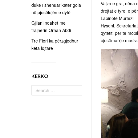
Vajza e gra, nëna e
duke i shënuar katër gola
drejtat e tyre, e p
në pjesëlojën e dytë
Labinotë Murtezi –
Gjilani ndahet me
Hyseni. Sekretariat
trajnerin Orhan Abdi
qytetit, për të mobi
pjesëmarrje masive
Tre Fiori ka përzgjedhur
këta lojtarë
KËRKO