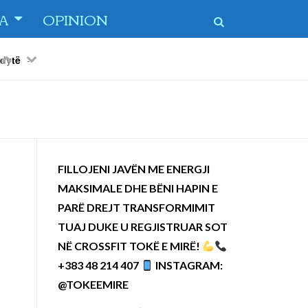
TA
OPINION
Previous
Next
 dytë
-
FILLOJENI JAVËN ME ENERGJI
MAKSIMALE DHE BËNI HAPIN E
PARË DREJT TRANSFORMIMIT
TUAJ DUKE U REGJISTRUAR SOT
NË CROSSFIT TOKË E MIRË!
+383 48 214 407
INSTAGRAM:
@TOKEEMIRE