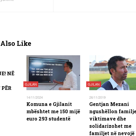
Also Like
E! NË
GJILAN
GJILAN
 PËR
14/11/2024
26/11/2019
Komuna e Gjilanit
Gentjan Mezani
mbështet me 150 mijë
ngushëllon familje
euro 293 studentë
viktimave dhe
solidarizohet me
familjet në nevojë