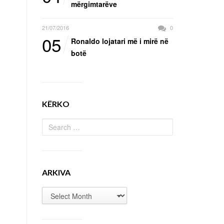
mërgimtarëve
21/07/2016
0
05
Ronaldo lojatari më i mirë në
botë
KËRKO
ARKIVA