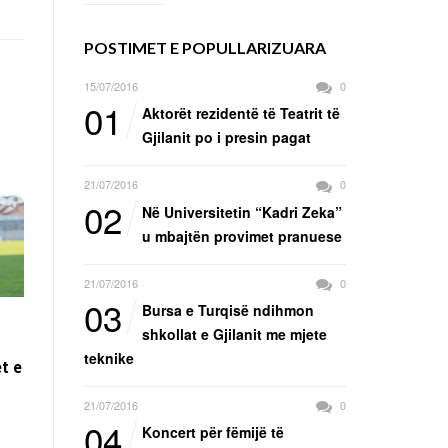
POSTIMET E POPULLARIZUARA
15/07/2016
0
01
Aktorët rezidentë të Teatrit të
Gjilanit po i presin pagat
21/07/2016
0
02
Në Universitetin “Kadri Zeka”
u mbajtën provimet pranuese
21/07/2016
0
03
Bursa e Turqisë ndihmon
shkollat e Gjilanit me mjete
teknike
t e
21/07/2016
0
04
Koncert për fëmijë të