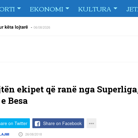
ORTI
EKONOMI
KULTURA
JE
r këta lojtarë
-
06/08/2026
acionin ndaj Tre Fiori
-
06/08/2026
rëson Dritën
-
06/08/2026
olici portofolin me dokumente dhe të holla
-
06/08/2026
 TURNEU I BEACH VOLLEY KAMENICA 2026
-
04/08/2026
 kundërshtar i FC Drita në Europa Conference League
-
04/08/2026
ë Dritën ndaj Tre Fiori
-
04/08/2026
jtën ekipet që ranë nga Superliga
 e Besa
are on Twitter
Share on Facebook
26/08/2018
LAJMI