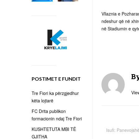
Vllaznia e Pozharan
ndeshur që në xhir
në Stadiumin e qyte
B
POSTIMET E FUNDIT
View
Tre Fiori ka përzgjedhur
këta lojtarë
FC Drita publikon
formacionin ndaj Tre Fiori
KUSHTETUTA MBI TË
Isufi: Panevojs
GJITHA