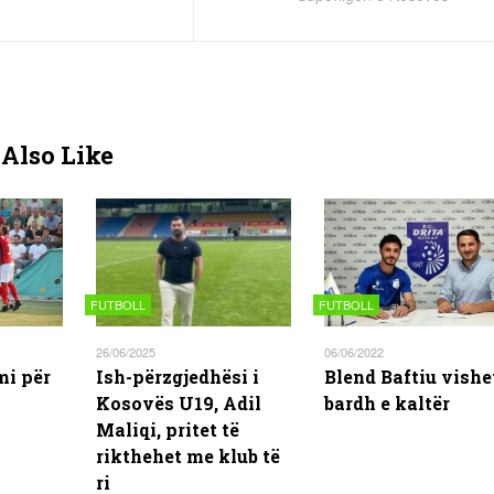
Also Like
FUTBOLL
FUTBOLL
26/06/2025
06/06/2022
mi për
Ish-përzgjedhësi i
Blend Baftiu vishe
Kosovës U19, Adil
bardh e kaltër
Maliqi, pritet të
rikthehet me klub të
ri