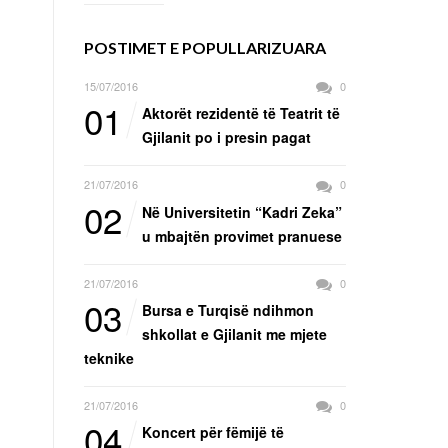
POSTIMET E POPULLARIZUARA
15/07/2016
0
01
Aktorët rezidentë të Teatrit të
Gjilanit po i presin pagat
21/07/2016
0
02
Në Universitetin “Kadri Zeka”
u mbajtën provimet pranuese
21/07/2016
0
03
Bursa e Turqisë ndihmon
shkollat e Gjilanit me mjete
teknike
21/07/2016
0
04
Koncert për fëmijë të