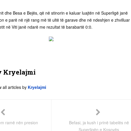
it dhe Besa e Bejës, që në stinorin e kaluar luajtën në Superligë janë
on e parë në një rang më të ultë të garave dhe në ndeshjen e zhvilluar
tit në Viti janë ndarë me rezultat të barabartë 0:0.
y
Kryelajmi
 all articles by
Kryelajmi
hëm ramë nën presion
Befasi, ja kush i prinë tabelës në
Superligën e Kosovës