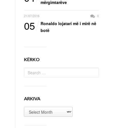
mërgimtarëve
21/07/2016
0
05
Ronaldo lojatari më i mirë në
botë
KËRKO
ARKIVA