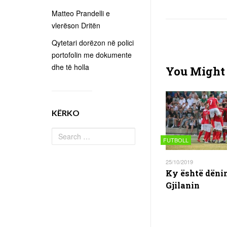
Matteo Prandelli e
vlerëson Dritën
Qytetari dorëzon në polici
portofolin me dokumente
dhe të holla
You Might 
KËRKO
FUTBOLL
25/10/2019
Ky është dëni
Gjilanin