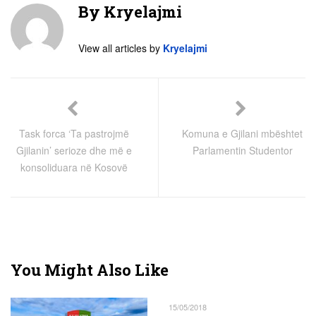
By
Kryelajmi
View all articles by
Kryelajmi
Task forca ‘Ta pastrojmë
Komuna e Gjilani mbështet
Gjilanin’ serioze dhe më e
Parlamentin Studentor
konsoliduara në Kosovë
You Might Also Like
15/05/2018