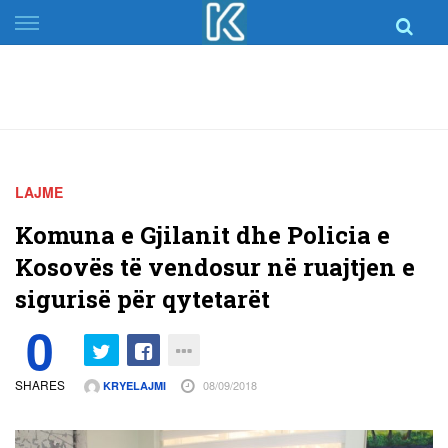
Skip
to
content
LAJME
Komuna e Gjilanit dhe Policia e
Kosovës të vendosur në ruajtjen e
sigurisë për qytetarët
0
SHARES
08/09/2018
KRYELAJMI