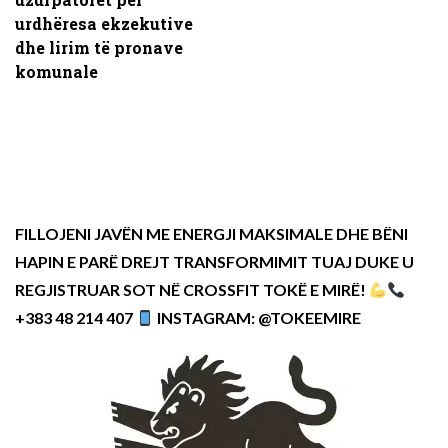
urdhëresa ekzekutive
dhe lirim të pronave
komunale
FILLOJENI JAVËN ME ENERGJI MAKSIMALE DHE BËNI
HAPIN E PARË DREJT TRANSFORMIMIT TUAJ DUKE U
REGJISTRUAR SOT NË CROSSFIT TOKË E MIRË!
+383 48 214 407
INSTAGRAM: @TOKEEMIRE