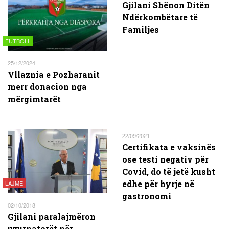
Gjilani Shënon Ditën
Ndërkombëtare të
Familjes
FUTBOLL
25/12/2024
Vllaznia e Pozharanit
merr donacion nga
mërgimtarët
22/09/2021
Certifikata e vaksinës
ose testi negativ për
Covid, do të jetë kusht
edhe për hyrje në
LAJME
gastronomi
02/10/2018
Gjilani paralajmëron
uzurpatorët për