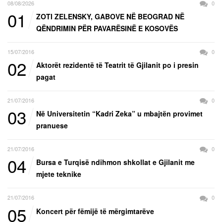
08/08/2026
0
01
ZOTI ZELENSKY, GABOVE NË BEOGRAD NË
QËNDRIMIN PËR PAVARËSINË E KOSOVËS
15/07/2016
0
02
Aktorët rezidentë të Teatrit të Gjilanit po i presin
pagat
21/07/2016
0
03
Në Universitetin “Kadri Zeka” u mbajtën provimet
pranuese
21/07/2016
0
04
Bursa e Turqisë ndihmon shkollat e Gjilanit me
mjete teknike
21/07/2016
0
05
Koncert për fëmijë të mërgimtarëve