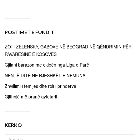
POSTIMET E FUNDIT
ZOTI ZELENSKY, GABOVE NË BEOGRAD NË QËNDRIMIN PËR
PAVARËSINË E KOSOVËS
Gjilani barazon me ekipën nga Liga e Parë
NËNTË DITË NË BJESHKËT E NEMUNA
Zhvillimi i fëmijës dhe roli i prindërve
Gjithnjë më pranë qytetarit
KËRKO