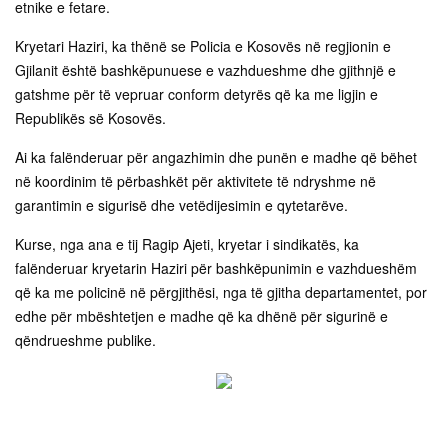
etnike e fetare.
Kryetari Haziri, ka thënë se Policia e Kosovës në regjionin e
Gjilanit është bashkëpunuese e vazhdueshme dhe gjithnjë e
gatshme për të vepruar conform detyrës që ka me ligjin e
Republikës së Kosovës.
Ai ka falënderuar për angazhimin dhe punën e madhe që bëhet
në koordinim të përbashkët për aktivitete të ndryshme në
garantimin e sigurisë dhe vetëdijesimin e qytetarëve.
Kurse, nga ana e tij Ragip Ajeti, kryetar i sindikatës, ka
falënderuar kryetarin Haziri për bashkëpunimin e vazhdueshëm
që ka me policinë në përgjithësi, nga të gjitha departamentet, por
edhe për mbështetjen e madhe që ka dhënë për sigurinë e
qëndrueshme publike.