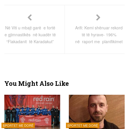
Në Viti u mbajt garë e fortë
Arifi: Kemi shënuar rekord
e gjimnastikës në kuadër të
të të hyrave- 196%
“Flakadanit të Karadakut”
në raport me planifikimet
You Might Also Like
SPORTET ME DORË
SPORTET ME DORË