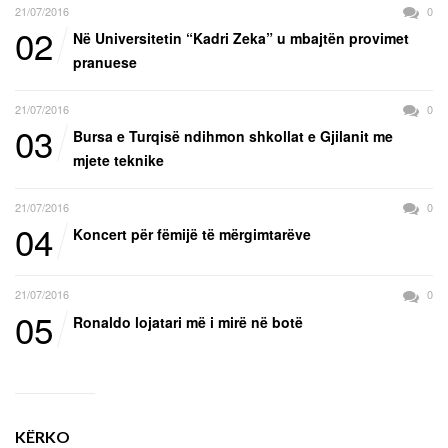
21/07/2016
0
02
Në Universitetin “Kadri Zeka” u mbajtën provimet
pranuese
21/07/2016
0
03
Bursa e Turqisë ndihmon shkollat e Gjilanit me
mjete teknike
21/07/2016
0
04
Koncert për fëmijë të mërgimtarëve
21/07/2016
0
05
Ronaldo lojatari më i mirë në botë
KËRKO