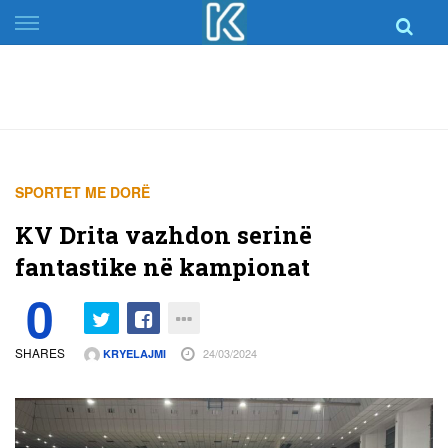
Skip
to
content
SPORTET ME DORË
KV Drita vazhdon serinë
fantastike në kampionat
0
SHARES
24/03/2024
KRYELAJMI