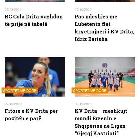
05/03/2021
17/10/2022
RC Cola Drita vazhdon
Pas ndeshjes me
të prijë në tabelë
Lubetenin flet
kryetrajneri i KV Drita,
Idriz Berisha
SPORTET ME DORË
SPORTET ME DORË
27/10/2022
09/12/2023
Fitore e KV Drita për
KV Drita – meshkujt
pozitën e parë
mundi Erzenin e
Shqipërisë në Ligën
“Gjergj Kastrioti”