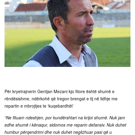
Për kryetrajnerin Gentjan Mezani kjo fitore është shumë e
rëndësishme, ndërkohë që tregon brengat e tij në lidhje me
repartin e mbrojtjes te ‘kuqebardhët’
“Ne fituam ndeshjen, por kundërshtari na krijoi shumë. Nuk jam
edhe shumë i kënaqur, sidomos me reparin defansiv. Nuk duhet
humbur përqendrimi dhe nuk duhet neglizhuar pasi që u