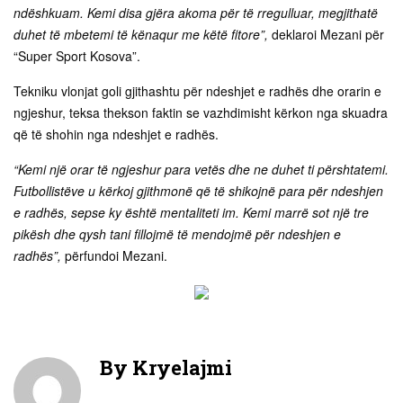
ndëshkuam. Kemi disa gjëra akoma për të rregulluar, megjithatë
duhet të mbetemi të kënaqur me këtë fitore”,
deklaroi Mezani për
“Super Sport Kosova”.
Tekniku vlonjat goli gjithashtu për ndeshjet e radhës dhe orarin e
ngjeshur, teksa thekson faktin se vazhdimisht kërkon nga skuadra
që të shohin nga ndeshjet e radhës.
“Kemi një orar të ngjeshur para vetës dhe ne duhet ti përshtatemi.
Futbollistëve u kërkoj gjithmonë që të shikojnë para për ndeshjen
e radhës, sepse ky është mentaliteti im. Kemi marrë sot një tre
pikësh dhe qysh tani fillojmë të mendojmë për ndeshjen e
radhës”,
përfundoi Mezani.
By
Kryelajmi