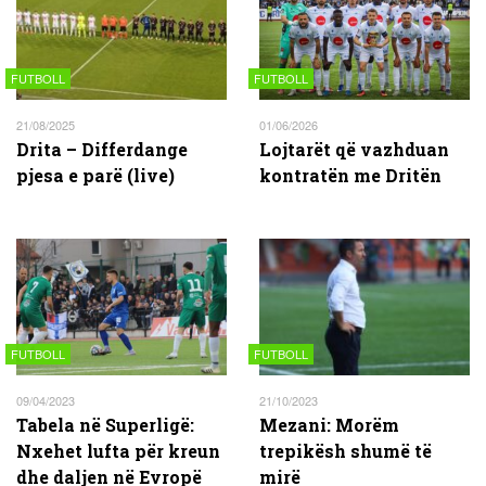
FUTBOLL
FUTBOLL
21/08/2025
01/06/2026
Drita – Differdange
Lojtarët që vazhduan
pjesa e parë (live)
kontratën me Dritën
FUTBOLL
FUTBOLL
09/04/2023
21/10/2023
Tabela në Superligë:
Mezani: Morëm
Nxehet lufta për kreun
trepikësh shumë të
dhe daljen në Evropë
mirë