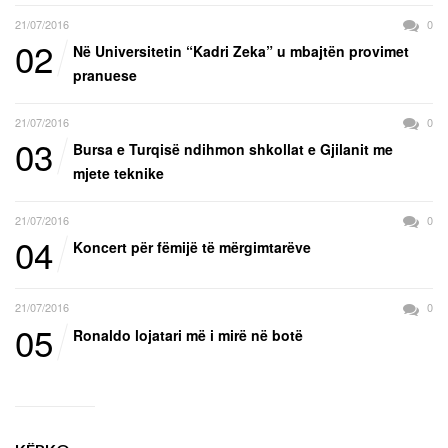
21/07/2016
0
02
Në Universitetin “Kadri Zeka” u mbajtën provimet
pranuese
21/07/2016
0
03
Bursa e Turqisë ndihmon shkollat e Gjilanit me
mjete teknike
21/07/2016
0
04
Koncert për fëmijë të mërgimtarëve
21/07/2016
0
05
Ronaldo lojatari më i mirë në botë