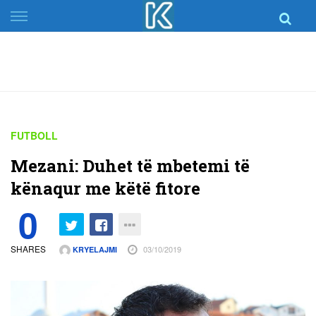
Skip
to
content
FUTBOLL
Mezani: Duhet të mbetemi të
kënaqur me këtë fitore
0
SHARES
03/10/2019
KRYELAJMI