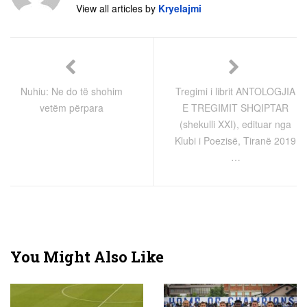
View all articles by
Kryelajmi
Nuhiu: Ne do të shohim
Tregimi i librit ANTOLOGJIA
vetëm përpara
E TREGIMIT SHQIPTAR
(shekulli XXI), edituar nga
Klubi i Poezisë, Tiranë 2019
…
You Might Also Like