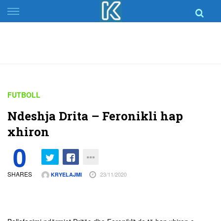
Skip
to
content
FUTBOLL
Ndeshja Drita – Feronikli hap
xhiron
0
SHARES
23/11/2020
KRYELAJMI