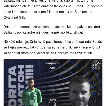
Ballafaqimi ndërmjet Dritës dhe Feroniklit do të hap xhiron e
katërmbëdhjetë të Kampionatit të Kosovës në Futboll. Kjo ndeshje
do të luhet këtë të martë me fillim në ora 13 në Stadiumin e
Qytetit në Gjilan.
Drita për momentin zë pozitën e dytë, tri pikë më pak se sa lideri
Ballkani, por ka edhe një ndeshje më pak të zhvilluar.
Në këtë ndeshje, Drita hynë pas fitores që ka shënuar ndaj Besës
së Pejës me rezultat 4:1, derisa edhe Feronikli në xhiron e fundit
ka shënuar fitore ndaj Arbërisë së Dobrajës me rezultat 1:0.