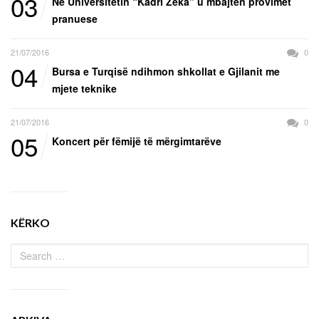
03
Në Universitetin “Kadri Zeka” u mbajtën provimet
pranuese
21/07/2016
0
04
Bursa e Turqisë ndihmon shkollat e Gjilanit me
mjete teknike
21/07/2016
0
05
Koncert për fëmijë të mërgimtarëve
KËRKO