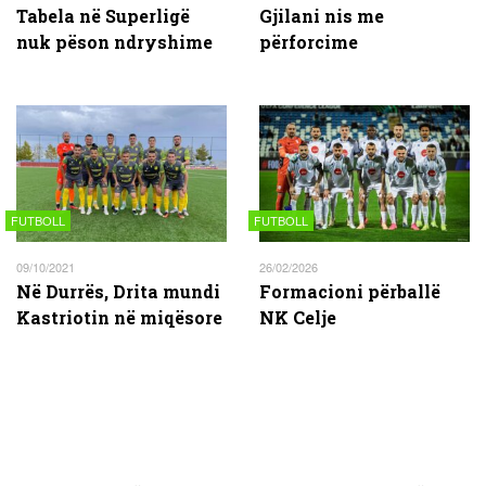
Tabela në Superligë
Gjilani nis me
nuk pëson ndryshime
përforcime
FUTBOLL
FUTBOLL
09/10/2021
26/02/2026
Në Durrës, Drita mundi
Formacioni përballë
Kastriotin në miqësore
NK Celje