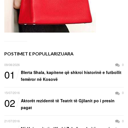
POSTIMET E POPULLARIZUARA
09/08/2026
0
01
Blerta Shala, kapitene që shkroi historinë e futbollit
femëror në Kosovë
15/07/2016
0
02
Aktorët rezidentë të Teatrit të Gjilanit po i presin
pagat
21/07/2016
0