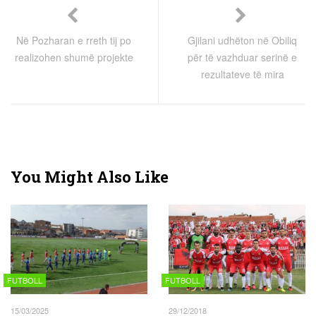
Në Pozharan e rreth tij po
Gjilani udhëton në Obiliq
realizohen shumë projekte
për të vazhduar serinë e
rezultateve të mira
You Might Also Like
FUTBOLL
FUTBOLL
15/03/2025
29/12/2018