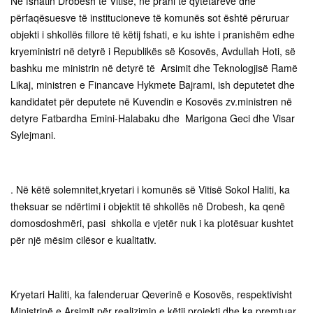
Në fshatin Drobesh të Vitisë, në prani të qytetarëve dhe
përfaqësuesve të institucioneve të komunës sot është përuruar
objekti i shkollës fillore të këtij fshati, e ku ishte i pranishëm edhe
kryeministri në detyrë i Republikës së Kosovës, Avdullah Hoti, së
bashku me ministrin në detyrë të Arsimit dhe Teknologjisë Ramë
Likaj, ministren e Financave Hykmete Bajrami, ish deputetet dhe
kandidatet për deputete në Kuvendin e Kosovës zv.ministren në
detyre Fatbardha Emini-Halabaku dhe Marigona Geci dhe Visar
Sylejmani.
. Në këtë solemnitet,kryetari i komunës së Vitisë Sokol Haliti, ka
theksuar se ndërtimi i objektit të shkollës në Drobesh, ka qenë
domosdoshmëri, pasi shkolla e vjetër nuk i ka plotësuar kushtet
për një mësim cilësor e kualitativ.
Kryetari Haliti, ka falenderuar Qeverinë e Kosovës, respektivisht
Ministrinë e Arsimit për realizimin e këtij projekti dhe ka premtuar