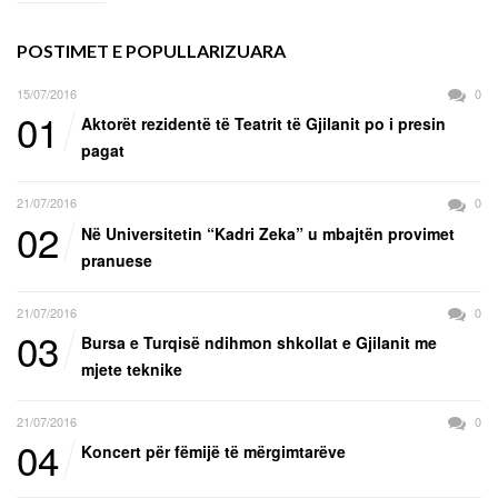
POSTIMET E POPULLARIZUARA
15/07/2016
0
01
Aktorët rezidentë të Teatrit të Gjilanit po i presin
pagat
21/07/2016
0
02
Në Universitetin “Kadri Zeka” u mbajtën provimet
pranuese
21/07/2016
0
03
Bursa e Turqisë ndihmon shkollat e Gjilanit me
mjete teknike
21/07/2016
0
04
Koncert për fëmijë të mërgimtarëve