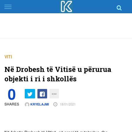
Skip
to
content
VITI
Në Drobesh të Vitisë u përurua
objekti i ri i shkollës
0
SHARES
18/01/2021
KRYELAJMI