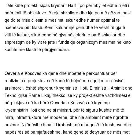
“Me këtë projekt, sipas kryetarit Haliti, po përmbyllet edhe rrjeti i
ndërtimit të objekteve të reja shkollore dhe kjo po më gëzon, pasi
që do të rrisë cilësin e mësimit, sikur edhe numër optimal të
nxënësve për klasë. Kemi kaluar një periudhë të vështirë gjatë
vitit të kaluar, sikur edhe në gjysmëvjetorin e parë shkollor dhe
shpresojm që ky vit të jetë i fundit që organizojm mësimin në këto
kushte me klasë të përgjysmuara.
Qeveria e Kosovës ka qenë dhe mbetet e përkushtuar për
realizimin e projekteve që kanë të bëjnë me ngritjen e cilësisë
arsimore”, është shprehur kryeministri Hoti. E ministri i Arsimit dhe
Teknoligjisë Ramë Likaj, theksoi se ky projekt është vazhdimësi e
përpjekjeve që ka bërë Qeveria e Kosovës në krye me
kryemnistrin Hoti dhe ne si ministri, për të siguru kushte më të
mira, infrastrukturë më moderne, dhe një ambient mëtë ngrohtë
arsimor. Nxënësit e fshatit Drobesh, në mungesë të kushteve dhe
hapësirës së pamjaftueshme, kanë qenë të detyruar që mësimet