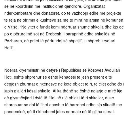
se në koordinim me Institucionet qendrore, Organizatat
ndërkombëtare dhe donatorët, do të vazhdojn edhe me projekte
të reja në ofrimin e kushteve sa më të mira në arsim në komunën
e Vitisë. “Në vitet e fundit kemi ndërtuar shumë shkolla dhe kjo që
po e përurojmë sot në Drobesh, i paraprinë edhe shkollës në
Pozharan, që pritet të përfundoj së shpejti”, u shpreh kryetari
Haliti.
Ndërsa kryeministri në detyrë i Republikës së Kosovës Avdullah
Hoti, është shprehur se është kënaqësi të jesh present e të
dëgjosh zhurmat e nxënësve në këtë object të ri, të cilët edhe do i
japin gjallëri kësaj shkolle. Ai ka thënë se është ngjarje e mirë kjo
që gjysmëvjtori i dytë të filloj në një objekt të ri shkollor, duke
shpresuar se doi të lihet anash e të harrohet edhe kjo situatë me
pandeminë, që ti rikthehemi jetes normale në të gjitha sferat.