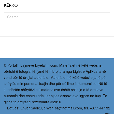
KËRKO
© Portali i Lajmeve kryelajmi.com. Materialet në këtë website,
përfshirë fotografitë, janë të mbrojtura nga Ligjet e Aplikuara në
vend për të drejtat autoriale. Materialet në këtë website janë për
shfrytëzimin personal tuajin dhe për qëllime jo-komerciale. Në të
kundërtën shfrytëzimi i materialeve është shkelje e të drejtave
autoriale dhe është i ndaluar sipas dispozitave ligjore në fuqi. Të
gjitha të drejtat e rezervuara ©2016
Botues: Enver Sadiku,
enver_sa@hotmail.com
, tel. +377 44 132
401