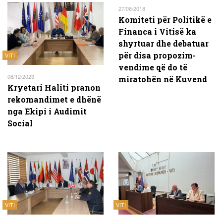
27/08/2018
Komiteti për Politikë e
Financa i Vitisë ka
shyrtuar dhe debatuar
për disa propozim-
VITI
vendime që do të
08/12/2023
miratohën në Kuvend
Kryetari Haliti pranon
rekomandimet e dhënë
nga Ekipi i Audimit
Social
VITI
VITI