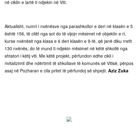
në ciklin e lartë ti ndjekin në Viti.
Aktualisht, numri i nxënësve nga parashkollor e deri në klasën e 5
është 156, të cilët nga sot do të vijojn mësimet në objektin e ri,
kurse nxënësit nga klasa e 6 deri klasën e 9-të, që janë diku rreth
130 nxënës, do të mund ti ndjekin mësimet në këtë shkollë nga
shtatori i këtij viti. Me këtë projekt, përfundon edhe cikli i
rivitalizimit dhe ndërtimit të shkollave të komunës së Vitisë, përpos
asaj në Pozharan e cila pritet të përfundoj së shpejti.
Aziz Zuka