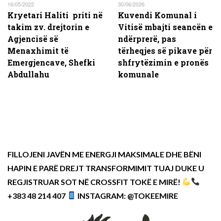
16/05/2022
30/06/2026
Kryetari Haliti priti në
Kuvendi Komunal i
takim zv. drejtorin e
Vitisë mbajti seancën e
Agjencisë së
ndërprerë, pas
Menaxhimit të
tërheqjes së pikave për
Emergjencave, Shefki
shfrytëzimin e pronës
Abdullahu
komunale
FILLOJENI JAVËN ME ENERGJI MAKSIMALE DHE BËNI
HAPIN E PARË DREJT TRANSFORMIMIT TUAJ DUKE U
REGJISTRUAR SOT NË CROSSFIT TOKË E MIRË!
+383 48 214 407
INSTAGRAM: @TOKEEMIRE