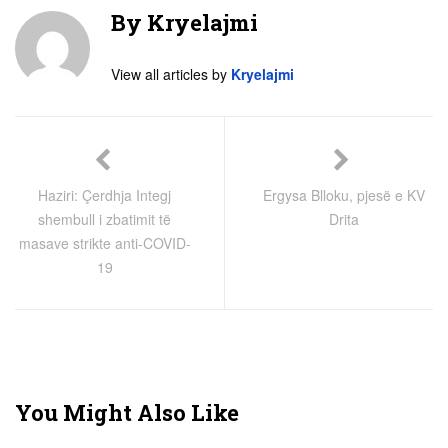
By
Kryelajmi
View all articles by
Kryelajmi
Haziri: Çerdhja Integj
Ergysa Blloku, pjesë e KV
shembull i zbatimit të
Drita
masave strikte anti-COVID-
19
You Might Also Like